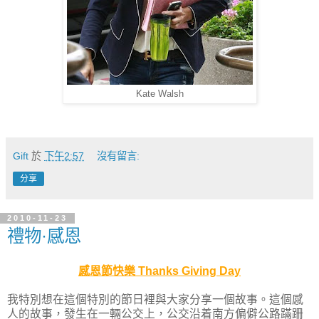
Kate Walsh
Gift
於
下午2:57
沒有留言:
分享
2010-11-23
禮物·感恩
感恩節快樂
Thanks Giving Day
我特別想在這個特別的節日裡與大家分享一個故事。這個感
人的故事，發生在一輛公交上，公交沿着南方偏僻公路蹣跚