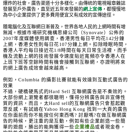
爆炸的社會，廣告渠道十分多樣化，由傳統的電視報章雜誌
發展至戶外廣告，直至近五年來發展的
網上宣傳
，都慢慢地
為中小企業提供了更多費用便宜又有成效的宣傳途徑。
隨電腦化及互聯網日漸普及，世界各地人民的上網時間有增
無減。根
據市場研究機構思緯公司（
Synovate
）公佈的
2007
年度媒體使用調查，香港男性每日平均花
142
分鐘
上網，香港女性則每日花
107
分鐘上網。扣除睡眠時間，
香港人平均每日接近花
1/8
時間在每天日常生活裡，而手
機及流動上網的技術發展令速度貼近寬頻亦令香港人在
上班下班等空餘時間有機會接觸到互聯網，亦證明將來
的網上廣告成效會越來越高。
例如，
Columbia
的攝影比賽就能有效達到互動式廣告的
效果
不過，硬橋硬馬式的
Hard Sell
互聯網廣告是不奏效的。
大部份網上瀏覽者都很聰明，懂得分辨廣告與非宣傳性
質的資訊，而且，太
Hard sell
的互聯網廣告只會惹起觀
眾反感，有試過在
Yahoo Hong Kong
找到一大頁的廣告
在你面前而你不能按任何東西嗎
?
討厭嗎
?
在做互聯網廣
告的時候，更注重的是互動，例如有些企業創造一些簡
單的遊戲，勝出的能夠獲得一些
企業禮品
或者現金卷，