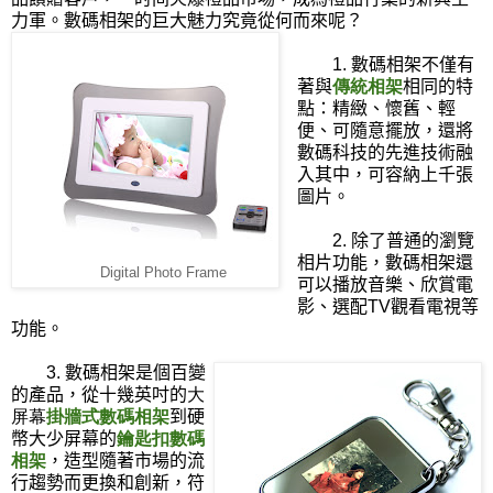
力軍。數碼相架的巨大魅力究竟從何而來呢？
1.
數碼相架不僅有
著與
傳統相架
相同的特
點：精緻、懷舊、輕
便、可隨意擺放，還將
數碼科技的先進技術融
入其中，可容納上千張
圖片。
2.
除了普通的瀏覽
相片功能，數碼相架還
Digital Photo Frame
可以播放音樂、欣賞電
影、選配
TV
觀看電視等
功能。
3.
數碼相架是個百變
的產品，從十幾英吋的
大
屏幕
掛牆式數碼相架
到硬
幣大少屏幕的
鑰匙扣數碼
相架
，造型隨著市場的流
行趨勢而更換和創新，符