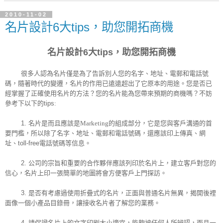
2010-11-02
名片設計6大tips，助您開拓商機
名片設計6大tips，助您開拓商機
很多人認為名片僅是為了告訴別人您的名字、地址、電郵和電話號
碼，隨著時代的變遷，名片的作用已遠遠超出了它原本的用途。您是否已
經掌握了正確使用名片的方法？您的名片能為您帶來預期的商機嗎？不妨
參考下以下的
tips
:
1.
名片是而且應該是Marketing的組成部分，它是您與客戶溝通的首
要門檻，所以除了名字、地址、電郵和電話號碼，還應該印上傳真、網
址、
toll-free
電話號碼等信息。
2.
公司的宗旨和重要的合作夥伴應該列印於名片上，建立客戶對您的
信心，名片上印一張簡單的地圖將會方便客戶上門探訪。
3.
是否有考慮過使用折疊式的名片，正面與普通名片無異，揭開後裡
面像一個小產品目錄冊，讓接收名片者了解您的業務。
4.
請保證名片上的文字印刷大小適宜，能夠被任何人所辨認，而且一