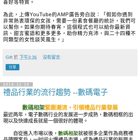
喜好等特質。
為此，上傳
YouTube
的
AMP
廣告旁白說：「假如你遇到
非常熱衷環保的女孩，需要一份素食餐廳的統計，我們可
以幫你。如果你期待春宵，這個程式也可以給你最新資
訊、甜言蜜語和更多更多，助你精力充沛，與二十四種不
同類型的女性談笑風生。」
Gift
於
下午3:36
沒有留言:
分享
2010-11-10
禮品行業的流行趨勢 --數碼電子
數碼相架
緊跟潮流，引領禮品行業發展
最近两年，電子數碼行业的发展进一步成熟，數碼相框的出
現以及快速成長就是一個很好的體現。
自從進入市場以後，
數碼相架
就被很多企業作為商務禮
品饋贈客戶，一时间火爆禮品市場，成為禮品行業的新興主