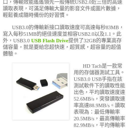
口，傳輸效能遙遙領先一般傳統
USB2.0
近三倍的高速
讀取表現，可滿足傳輸大量的影音文件或圖片數據，
輕鬆養成隨時備份的好習慣。
USB3.0
的傳輸新接口讀取速度可高達每秒
83MB
，
寫入每秒
51MB
的絕佳速度並相容
USB2.0
以及
1.1
。此
外，
USB3.0
USB Flash Drive
提供了
32GB
的專業高存
儲容量，就是要給您超快速，超質感，超容量的超值
體驗。
HD Tach
是一款常
用的存儲器測試工具。
USB3.0 USB
手指在該
測試軟件下的讀取性能
出色，平均讀取速度達
52.6MB/s
，突發讀取速
率高達
88.9MB/s
。讀取
表現為：最低傳輸率
20.5MB/s
，最高傳輸率
82.9MB/s
，平均傳輸率