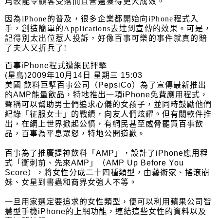
均較能令顧客受落而且普遍獲得更大成效。
因為
iPhone
的普及，很多企業都開始向
iPhone
程式入
手，創造簡單的
Applications
去達到宣傳的效果。可是，
記得別太出位惹人投訴，好像百事可樂的事件就真的賠
了夫人又折兵了
!
百事
iPhone
程式遭網民抨擊
(
星島
)2009
年
10
月
14
日
星期三
15:03
美國
飲料巨擘百事公司（
PepsiCo
）為了宣傳最新推出
的
AMP
能量飲品，特地推出一項
iPhone
免費應用程式，
聲稱可以幫助男士們追求心儀的女孩子，並同時鼓勵他們
紀錄「征服女士」的戰績，向友人們炫耀。但有關軟件推
出，在網上世界掀起公憤，有網民甚至威脅罷買百事飲
品，百事為平息眾怒，特地公開道歉。
百事為了推廣提神飲料「
AMP
」，設計了
iPhone
應用程
式「衝刺前、先來
AMP
」（
AMP Up Before You
Score
），將女性分成二十四種類型，由藝術家、搖滾崩
妹、女星到書蟲和商界女強人不等。
一旦用家選定要追求的女性類型，便可以利用蘋果公司智
慧型手機
iPhone
的上網功能，連結這些女性的資料以及