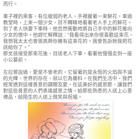
而行。
車子裡的乘客，有位瘦弱的老人，手裡握著一束鮮花，車過
教堂時，上來一個少女，目不轉睛地看著老人手上的鮮花。
到了老人快要下車時，他忽然衝動地將自己手中的鮮花推向
少女的懷中。他趕忙解釋說：“我看得出來你很喜歡這束花，
我想我太太也會很高興你擁有這束花的。我會告訴她我把花
送給你了。”
那女孩接受那束花後，目送老人下車，看著他慢慢走到一座
小公墓前。
左拉曾說過，愛是不會老的，它留著的是永恆的火焰與不滅
的光輝，世界的存在，就以它為養料。在我們生活中，我們
經常遇到這樣善意的饋贈及愛，在這美好的感恩節，讓我們
對這些善意的人們表達感恩之情，給那些熟悉的人送上心意
禮品，給陌生的人送上微笑與祝福。