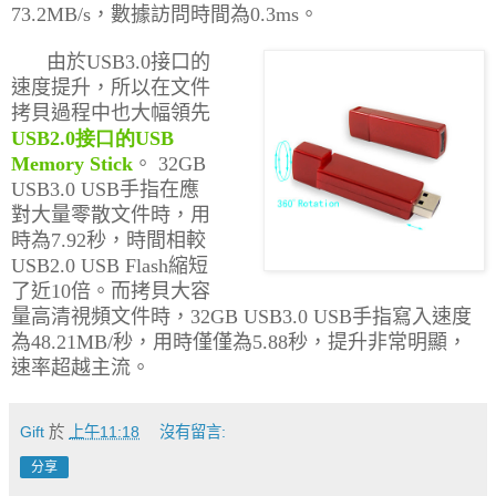
73.2MB/s
，數據訪問時間為
0.3ms
。
由於
USB3.0
接口的
速度提升，所以在文件
拷貝過程中也大幅領先
USB2.0
接口的USB
Memory Stick
。
32GB
USB3.0 USB
手指在應
對大量零散文件時，用
時為
7.92
秒，時間相較
USB2.0 USB Flash
縮短
了近
10
倍。而拷貝大容
量高清視頻文件時，
32GB USB3.0 USB
手指寫入速度
為
48.21MB/
秒，用時僅僅為
5.88
秒，提升非常明顯，
速率超越主流。
Gift
於
上午11:18
沒有留言:
分享