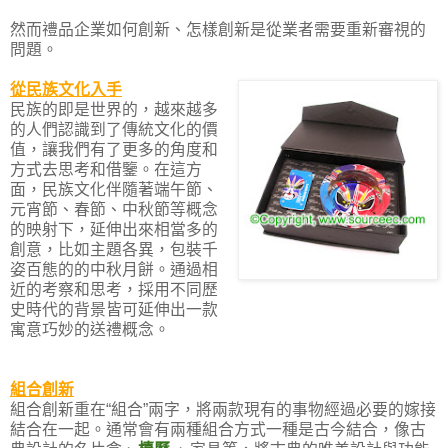
然而禮品企業如何創新、怎樣創新是從業者需要重新審視的
問題。
從民族文化入手
民族的即是世界的，越來越多
的人們認識到了傳統文化的價
值，讓我們有了更多的角度和
方式去思考和借鑒。在這方
面，民族文化伴隨著端午節、
元宵節、春節、中秋節等概念
的映射下，延伸出來相當多的
創意，比如主題各異，包裝千
姿百態的的中秋月餅。通過相
近的考察和思考，採用不同歷
史時代的背景皆可延伸出一款
寓意巧妙的送禮概念。
組合創新
組合創新重在“組合”兩字，將兩款現有的事物經過必要的嫁接
結合在一起。通常會有兩種組合方式一種是古今結合，像古