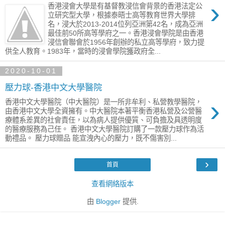
›
香港浸會大學是有基督教浸信會背景的香港法定公
立研究型大學，根據泰晤士高等教育世界大學排
名，浸大於2013-2014位列亞洲第42名，成為亞洲
最佳前50所高等學府之一。香港浸會學院是由香港
浸信會聯會於1956年創辦的私立高等學府，致力提
供全人教育。1983年，當時的浸會學院獲政府全...
2020-10-01
壓力球-香港中文大學醫院
›
香港中文大學醫院（中大醫院）是一所非牟利、私營教學醫院，
由香港中文大學全資擁有。中大醫院本著平衡香港私營及公營醫
療體系差異的社會責任，以為病人提供優質、可負擔及具透明度
的醫療服務為己任。 香港中文大學醫院訂購了一款壓力球作為活
動禮品。 壓力球贈品 能宣洩內心的壓力，既不傷害別...
›
首頁
查看網絡版本
由
Blogger
提供.