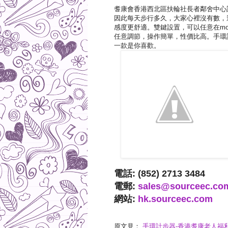
耆康會香港西北區扶輪社長者鄰舍中心
因此每天步行多久，大家心裡沒有數，
感度更舒適。雙鍵設置，可以任意在mo
任意調節，操作簡單，性價比高。手環
一款是你喜歡。
電話: (852) 2713 3484
電郵:
sales@sourceec.co
網站:
hk.sourceec.com
原文見：
手環計步器-香港耆康老人福利會 | 