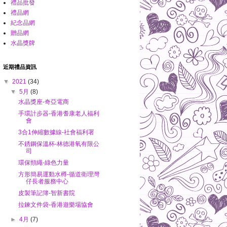
禮品批發
禮品網
紀念品網
贈品網
水晶獎牌
近期禮品資訊
▼
2021
(34)
▼
5月
(8)
水晶獎座-奇亞電商
手環計步器-香港耆康老人福利
會
3合1伸縮數據線-社會福利署
不銹鋼保溫杯-林德港氧有限公
司
環保頸繩-綠色力量
方形簡易運動水樽-循道衛理灣
仔長者服務中心
皮製筆記簿-智新書院
拉鍊文件袋-香港遊樂場協會
►
4月
(7)