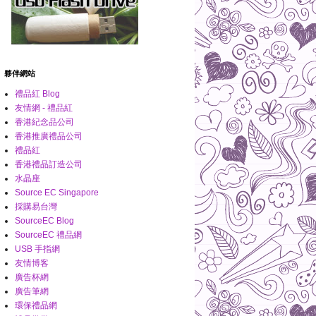
夥伴網站
禮品紅 Blog
友情網 - 禮品紅
香港紀念品公司
香港推廣禮品公司
禮品紅
香港禮品訂造公司
水晶座
Source EC Singapore
採購易台灣
SourceEC Blog
SourceEC 禮品網
USB 手指網
友情博客
廣告杯網
廣告筆網
環保禮品網