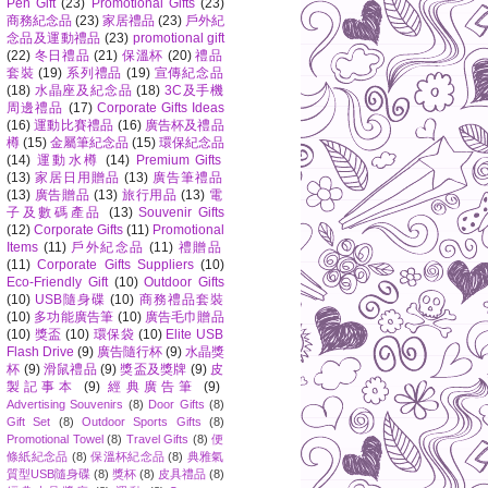
Pen Gift
(23)
Promotional Gifts
(23)
商務紀念品
(23)
家居禮品
(23)
戶外紀
念品及運動禮品
(23)
promotional gift
(22)
冬日禮品
(21)
保溫杯
(20)
禮品
套裝
(19)
系列禮品
(19)
宣傳紀念品
(18)
水晶座及紀念品
(18)
3C及手機
周邊禮品
(17)
Corporate Gifts Ideas
(16)
運動比賽禮品
(16)
廣告杯及禮品
樽
(15)
金屬筆紀念品
(15)
環保紀念品
(14)
運動水樽
(14)
Premium Gifts
(13)
家居日用贈品
(13)
廣告筆禮品
(13)
廣告贈品
(13)
旅行用品
(13)
電
子及數碼產品
(13)
Souvenir Gifts
(12)
Corporate Gifts
(11)
Promotional
Items
(11)
戶外紀念品
(11)
禮贈品
(11)
Corporate Gifts Suppliers
(10)
Eco-Friendly Gift
(10)
Outdoor Gifts
(10)
USB隨身碟
(10)
商務禮品套裝
(10)
多功能廣告筆
(10)
廣告毛巾贈品
(10)
獎盃
(10)
環保袋
(10)
Elite USB
Flash Drive
(9)
廣告隨行杯
(9)
水晶獎
杯
(9)
滑鼠禮品
(9)
獎盃及獎牌
(9)
皮
製記事本
(9)
經典廣告筆
(9)
Advertising Souvenirs
(8)
Door Gifts
(8)
Gift Set
(8)
Outdoor Sports Gifts
(8)
Promotional Towel
(8)
Travel Gifts
(8)
便
條紙紀念品
(8)
保溫杯紀念品
(8)
典雅氣
質型USB隨身碟
(8)
獎杯
(8)
皮具禮品
(8)