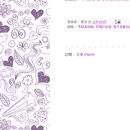
發佈者：
匿名
於
上午10:07
標籤：
手錶及時鐘
,
手環計步器
,
電子及數位
訂閱：
文章 (Atom)