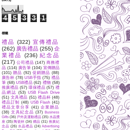
DAYS)
4
5
3
3
1
標籤
禮品
(322)
宣傳禮品
(262)
廣告禮品
(255)
企
業禮品
(236)
紀念品
(217)
公司禮品
(147)
商務禮
品
(114)
廣告筆
(104)
宣傳贈品
(101)
贈品
(92)
促銷贈品
(88)
廣告杯
(78)
USB手指
(75)
禮品
筆
(68)
USB禮品
(62)
禮物
(58)
推廣禮品
(57)
環保禮品
(57)
禮
品網誌
(53)
USB Flash Drive
(51)
文具禮品
(51)
禮品杯
(48)
禮品訂制
(48)
USB Flash
(41)
禮品文章分享
(41)
企業贈品
(38)
文具紀念品
(37)
Business
Gifts
(36)
戶外及運動禮品
(35)
水晶獎
座
(35)
陶瓷杯
(34)
赠品
(31)
推廣紀
念品
(26)
水晶禮品
(24)
Advertising