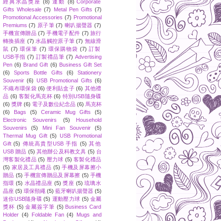
經典水晶獎座
(8)
運動
(8)
Corporate
Gifts Wholesale
(7)
Metal Pen Gifts
(7)
Promotional Accessories
(7)
Promotional
Premiums
(7)
原子筆
(7)
喇叭揚聲器
(7)
手機宣傳贈品
(7)
手機電子配件
(7)
旅行
轉換插座
(7)
水晶觸控原子筆
(7)
無線滑
鼠
(7)
環保筆
(7)
環保購物袋
(7)
訂製
USB手指
(7)
訂製禮品筆
(7)
Advertising
Pen
(6)
Brand Gift
(6)
Business Gift Set
(6)
Sports Bottle Gifts
(6)
Stationery
Souvenir
(6)
USB Promotional Gifts
(6)
不織布環保袋
(6)
便利貼盒子
(6)
其他禮
品
(6)
客製化馬克杯
(6)
特別USB隨身碟
(6)
獎牌
(6)
電子及數位紀念品
(6)
馬克杯
(6)
Bags
(5)
Ceramic Mug Gifts
(5)
Electronic Souvenirs
(5)
Household
Souvenirs
(5)
Mini Fan Souvenir
(5)
Thermal Mug Gift
(5)
USB Promotional
Gift
(5)
傳統高貴型USB 手指
(5)
其他
USB 贈品
(5)
其他辦公及科教文具
(5)
台
灣客製化禮品
(5)
壓力球
(5)
客製化禮品
(5)
家居及工具禮品
(5)
手機及屏幕擦小
贈品
(5)
手機宣傳贈品及屏幕擦
(5)
手機
指環
(5)
水晶禮品座
(5)
獎座
(5)
琉璃水
晶座
(5)
環保頸繩
(5)
藍牙喇叭揚聲器
(5)
迷你USB隨身碟
(5)
運動壓力球
(5)
金屬
獎杯
(5)
金屬簽字筆
(5)
Business Card
Holder
(4)
Foldable Fan
(4)
Mugs and