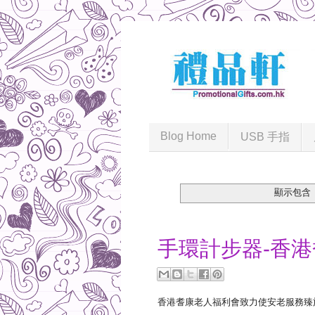
Blog Home
USB 手指
顯示包含
2021-05-25
手環計步器-香
香港耆康老人福利會致力使安老服務臻