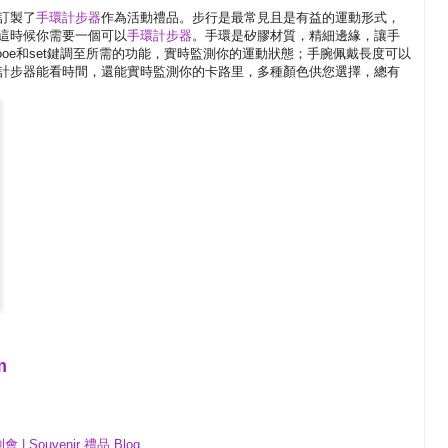
訂製了
手環計步器
作為活動禮品。步行是最常見且是有益的運動形式，
這時候你需要一個可以
手環計步器
。手環是矽膠材質，精細邊緣，讓手
oe和set鍵調至所需的功能，實時監測你的運動狀態；手腕佩戴長度可以
計步器能看時間，還能實時監測你的卡路里，多種顏色供您選擇，總有
m
Souvenir 禮品 Blog