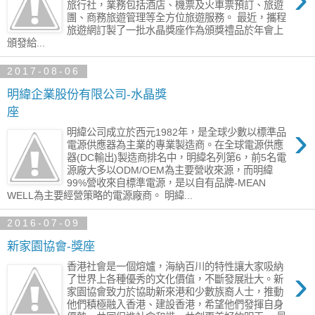
旅行社，業務包括酒店、機票及火車票預訂、旅遊
團、商務旅遊管理等全方位旅遊服務。 最近，攜程
旅遊網訂製了一批水晶獎座作為頒獎禮品於年會上
頒發給...
2017-08-06
明緯企業股份有限公司-水晶獎
座
›
明緯公司成立於西元1982年，是全球少數以標準品
電源供應器為主業的專業製造商。在全球電源供應
器(DC輸出)製造商排名中，明緯名列第6，前5名電
源廠大多以ODM/OEM為主要營收來源，而明緯
99%營收來自標準電源，是以自有品牌-MEAN
WELL為主要經營策略的電源廠商。 明緯...
2016-07-09
新家園協會-獎座
香港社會是一個熔爐，海納百川的特性讓大家吸納
›
了世界上各種優秀的文化價值，不斷發展壯大。新
家園協會致力於協助新來港和少數族裔人士，推動
他們積極融入香港、建設香港，希望他們發揮自身