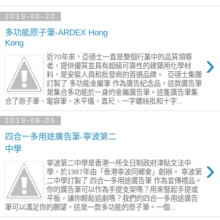
2019-08-20
多功能原子筆-ARDEX Hong
Kong
›
近70年來，亞德士一直是整個行業中的品質領導
者，提供優質並具有超級可靠性的建築用化學材
料，是安裝人員和批發商的首選品牌。 ​ 亞德士集團
訂製了 多功能金屬筆 作為廣告紀念品。這款廣告筆
是集合多功能於一身的金屬廣告筆。這隻廣告筆集
合了原子筆、電容筆、水平儀、直尺、一字螺絲批和十字...
2019-08-06
四合一多用途廣告筆-寧波第二
中學
›
寧波第二中學是香港一所全日制政府津貼文法中
學，於1987年由「香港寧波同鄉會」創辦。 寧波第
二中學訂製了 四合一多用途廣告筆 作為宣傳禮品。
你的廣告筆可以作為手提支架嗎？用來豎起手提或
平板，讓你輕鬆追劇嗎？我們的四合一多用途廣告
筆可以滿足你的願望。這是一款多功能的原子筆。一個...