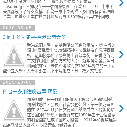
›
羅地格工業建立於1948年，總部位於德國的瓦爾堡
（Warburg）。如現在是一家國際集團，在歐洲，亞洲，中東 和
美國都設立了分支機構。作為一家中型規模，及由所有者管理的
企業，羅地格工業在世界各地擁有員工800多名，其中德國的...
2020-05-05
3 in 1 多功能筆-香港公開大學
香港公開大學，前稱香港公開進修學院，以“有教無
›
類”和“寬進嚴出”為辦學精神。大學擁有自我評審資
格，能頒授學位至榮譽博士各級學銜。是香港首間
主要採用遙距教學方式的大學，近年開始發展全日
制面授課程。是由香港政府於1989年創立的一所新
型公立大學，大學本部由四所學院組成，分別為人文社會...
2019-10-03
四合一多用途廣告筆-明愛
國際明愛，是一個由165個天主教公益團體組成的
›
國際性慈善、發展和社會服務組織，第一個成員團
體在1897年11月9日於德國弗萊堡成立，隨後開始
在各國獲得響應，最後終於在1950年由十三個國家
的明愛團體組成了國際明愛會。 2011年時獲教廷認
證為教會法人團體。 明愛康復服務訂製了 ...