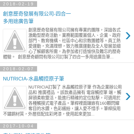
2018-02-19
創意歷奇發展有限公司-四合一
多用途廣告筆
›
創意歷奇發展有限公司擁有專業的團隊，深諳各式
激勵型歷奇活動，業務範圍覆蓋個人、企業、政府
部門、教育機構、社區中心和宗教團體等。員工熱
愛運動，充滿理想，致力推廣運動及全人發展並細
心了解顧客所需，為參加者打造愉快及難忘的歴奇
體驗。 ​ 創意歷奇顧問有限公司訂製了四合一多用途廣告筆...
2018-02-07
NUTRICIA-水晶觸控原子筆
NUTRICIA訂製了 水晶觸控原子筆 作為企業辦公用
›
品和 推廣禮品 。該款產品擁有 電容觸控筆 端，觸
屏頭柔軟靈活，能進行精確的定位點擊，可適用於
各種觸摸式電子產品。筆桿裡面鑲嵌有160顆閃耀
奪目的水鑽，色彩繽紛，讓人愛不惜手。筆桿採用
不鏽鋼材質，外層搭配炫彩烤漆，使用起來更加...
2017-10-04