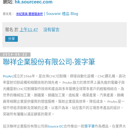
網站:
hk.sourceec.com
| Souvenir 禮品 Blog
原文見：
-
世紀奧美-雙層隨身杯
匿名
於
上午11:47
沒有留言:
分享
2014-05-22
聯祥企業股份有限公司-簽字筆
ProArc
成立於1966年，是台灣CNC切割機、銲接自動化設備、CNC鑽孔機、高功
率雷射切割設備和相關技術的領先者。 ProArc致力於將世界上最先進的電離子與
光纖雷射CNC切割機製作技術和產品與多年服務全球眾多客戶的經驗相結合，為
世界的機械加工業、鋼鐵業、鋼鐵加工業，造船業、橋梁產業、汽車產業、鋼構
廠等相關企業提供優質的增值服務，幫助企業提高效率，降低成本。 ProArc是一
個不停追求創新及突破的企業，以客戶為本，站在客戶的立場思考產品的設計，
突破所有藩籬以滿足顧客的需求。
這次聯祥企業股份有限公司與
Source EC
合作推出一款
簽字筆
作為禮品，在業界大