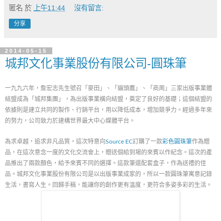
匿名
於
上午11:44
沒有留言:
分享
2014-05-15
城邦文化事業股份有限公司-圓珠筆
一九九六年，詹宏志先生號召「麥田」、「貓頭鷹」、「商周」三家出版事業體
結盟成為「城邦集團」，為出版事業橫向結盟，奠定了良好的基礎；這個結盟的
依據則是建立共同的製作、行銷平台，用以降低成本，增加競爭力。經過多年來
的努力，公司致力於建構世界最大中心媒體平台。
為求卓越，追求非凡品質，這次特意向
Source EC
訂購了一款
彩色圓珠筆
作為贈
品，在這次意念一度的文化交流會上，贈送個給到場的來賓以作紀念。這次的產
品推出了兩款顏色，給予來賓不同的選擇。這款筆還配套盒子，作為送禮的佳
品。城邦文化事業股份有限公司是以出版事業成家的，所以一款圓珠筆寓意記錄
生活，書寫人生。回歸手稿，能讓你的創作更有溫度，更符合多姿多彩的生活。