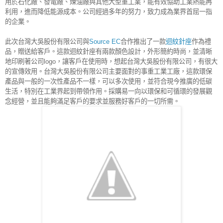
用於石化廠、發電廠、煉油廠與其他大型重工業，能有效協助工業熱能再
利用，進而降低能源成本。公司經過多年的努力，致力成為業界首屈一指
的企業。
此次台灣大吳股份有限公司與
Source EC
合作推出了一款
迴紋針座
作為禮
品，贈送給客戶。這款迴紋針座有兩款顏色設計，外形簡約時尚，並清晰
地印刷著公司logo，讓客戶在使用時，想起台灣大吳股份有限公司，有很大
的宣傳效用。台灣大吳股份有限公司主要面對的事重工業工廠，這款環保
產品與一般的一次性產品不一樣，可以多次使用，並符合現今推廣的低碳
生活，特別在工業界起到帶領作用。採購易一向以環保和可循環的發展觀
念經營，並且能夠滿足客戶的要求並服務好客戶的一切所需。