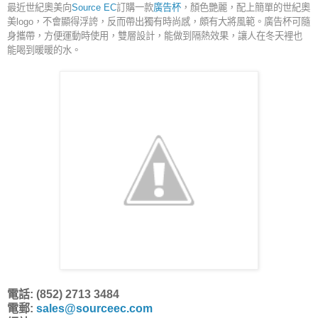
最近世紀奧美向
Source EC
訂購一款
廣告杯
，顏色艷麗，配上簡單的世紀奧
美logo，不會顯得浮誇，反而帶出獨有時尚感，頗有大將風範。廣告杯可隨
身攜帶，方便運動時使用，雙層設計，能做到隔熱效果，讓人在冬天裡也
能喝到暖暖的水。
電話: (852) 2713 3484
電郵:
sales@sourceec.com