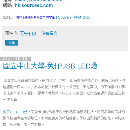
網站:
hk.sourceec.com
| Souvenir 禮品 Blog
原文見：
-
聯祥企業股份有限公司-簽字筆
匿名
於
下午4:13
沒有留言:
分享
2014-05-19
國立中山大學-兔仔USB LED燈
國立中山大學追求卓越、邁向頂尖，型塑「山海胸襟熱情洋溢」的特色品牌，積
極塑造一個以「人」為本的優質校園文化，並營造「樂在其中」的工作氛圍，務
求成為莘莘學子嚮往，優秀人才聚集，校友引以為傲，社會高度認同的國際知名
一流大學。
兔子USB LED燈
，可愛卡通的形象符合學校熱情洋溢的性格，時尚品味的設計凸
顯學校國際品牌的地位，多功能實用的特點結合了學校山海胸襟的形象。用於送
禮，兔子燈可謂不二選擇。