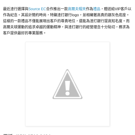
最近渣行選擇與
Source EC
合作推出一款
高爾夫帽夾
作為
禮品
，贈送給VIP客戶以
作為紀念。其設計簡約時尚，特顯渣打銀行logo，並相襯著高貴的銀灰色底座。
這樣的一款禮品不僅能展現出客戶的尊貴地位，還能為渣打銀行提高知名度。而
高爾夫球運動的追求卓越的運動精神，與渣打銀行的經營理念十分貼切，務求為
客戶提供最好的專業服務。