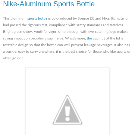
Nike-Aluminum Sports Bottle
This aluminum
sports bottle
is co-produced by Source EC and Nike. Its material
had passed the rigorous test, compliance with safety standards and tasteless.
Bright green shows youthful vigor, simple design with eye-catching logo make a
strong impact on people's visual nerve. What's more,
the cap
nut of the lid is
rotatable design so that the bottle can well prevent leakage beverages. It also has
a buckle, easy to carry anywhere, it is the best choice for those who like sports or
often go out.