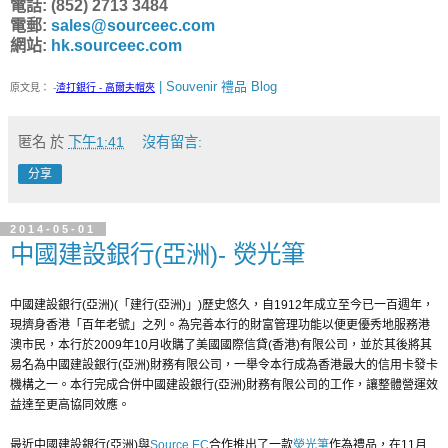
電話: (852) 2713 3484
電郵:
sales@sourceec.com
網站:
hk.sourceec.com
| Souvenir 禮品 Blog
原文見：
-
渣打銀行 - 高爾夫帽夾
匿名
於
下午1:41
沒有留言:
分享
2014-05-01
中國建設銀行(亞洲)- 熒光筆
中國建設銀行(亞洲)(「建行(亞洲)」)歷史悠久，自1912年成立至今已一百週年，
現擠身香港「百年老號」之列。為完善本行的財富管理功能以便更優秀地服務港
澳市民，本行於2009年10月收購了美國國際信貸(香港)有限公司，並於其後將其
易名為中國建設銀行(亞洲)財務有限公司，一舉令本行成為香港最大的信用卡發卡
機構之一。本行完成合併中國建設銀行(亞洲)財務有限公司的工作，讓整體營運效
益達至更高協同效應。
最近中國建設銀行(亞洲)與
Source EC
合作推出了一款
熒光筆
作為禮品，在11月