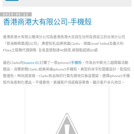
2014-05-12
香港商港大有限公司-手機殼
香港商港大有限公檯灣分公司為香港商港大百貨在台所投資設立的台灣分公司
『原海聯興業(股)公司』,專營知名品牌英國Clarks、德國Josef Seibe​​l及義大利
Flexx之鞋類代理銷售. 全省直營點達40餘家,經銷點超過60處.
最近Clarks向
Source EC
訂購了一款Iphone5
手機殼
，作為台中新光三越開幕活動
贈品，消費即贈Clarks 經典英倫Iphone5手機殼。典型的米字形圖案設計，配搭紅
籃撞色，時尚感張揚，Clarks有品味的行業先鋒地位無容置疑。選擇Iphone5手機
殼作為客制化禮品，不僅實用，更讓客戶培感雍容華貴，顯示客戶非凡地位。