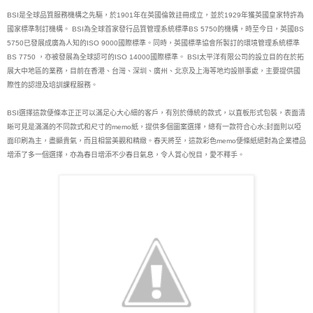
BSI是全球品質服務機構之先驅，於1901年在英國倫敦註冊成立，並於1929年獲英國皇家特許為
國家標準制訂機構。 BSI為全球首家發行品質管理系統標準BS 5750的機構，時至今日，英國BS 
5750已發展成廣為人知的ISO 9000國際標準。同時，英國標準協會所製訂的環境管理系統標準
BS 7750 ，亦被發展為全球認可的ISO 14000國際標準。 BSI太平洋有限公司的設立目的在於拓
展大中地區的業務，目前在香港、台灣、深圳、廣州、北京及上海等地均設辦事處，主要提供國
際性的認證及培訓課程服務。

BSI選擇這款便條本正正可以滿足心大心細的客戶，有別於傳統的款式，以直板形式包裝，表面清
晰可見是滿滿的不同款式和尺寸的memo紙，提供多個圖案選擇，總有一款符合心水;封面則以啞
面印刷為主，盡顯貴氣，而且相當美觀和精緻。春天將至，這款彩色memo便條紙絕對為企業禮品
增添了多一個選擇，亦為春日增添不少春日氣息，令人賞心悅目，愛不釋手。