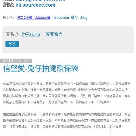
網站:
hk.sourceec.com
| Souvenir 禮品 Blog
原文見：
-
拔萃女小學 - 水晶USB筆
匿名
於
上午11:45
沒有留言:
分享
2014-12-04
信望愛-兔仔抽繩環保袋
信望愛是為心智障礙兒童及成人服務的智能發展中心，其標誌由三顆心並連而成，中間代表著身
心障礙者的不完整，延伸出家長團體之期待，兩旁的愛心則代表社會大眾及政府的呵護與支持，
讓身心障礙者日漸成長茁壯，就如同信望愛的核心價值：「愛」與「陪伴」。信望愛認為，身心
障礙孩子需要的不多，無非是多一點機會與空間。不一樣的孩子，不一樣的美好。

信望愛近期為了招募新義工，展開多項活動，選擇兔仔抽繩環保袋作為禮品於活動中派送，希望
能呼籲更多社會人士加入這個大家庭，齊齊為​​身心障礙孩子努力，共創愛的希望。正如環保袋方
便，可以背在身上，信望愛一直將幫助心智障礙兒童發展作為己任，肩負身上，永不言棄。