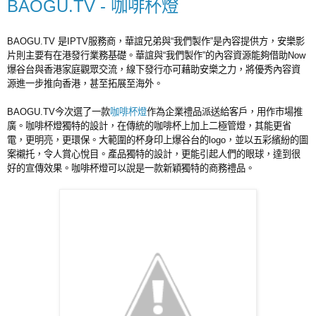
BAOGU.TV - 咖啡杯燈
BAOGU.TV 是IPTV服務商，華誼兄弟與“我們製作”是內容提供方，安樂影
片則主要有在港發行業務基礎。華誼與“我們製作”的內容資源能夠借助Now
爆谷台與香港家庭觀眾交流，線下發行亦可藉助安樂之力，將優秀內容資
源進一步推向香港，甚至拓展至海外。
BAOGU.TV今次選了一款
咖啡杯燈
作為企業禮品派送給客戶，用作市場推
廣。咖啡杯燈獨特的設計，在傳統的咖啡杯上加上二極管燈，其能更省
電，更明亮，更環保。大範圍的杯身印上爆谷台的logo，並以五彩繽紛的圖
案襯托，令人賞心悅目。產品獨特的設計，更能引起人們的眼球，達到很
好的宣傳效果。咖啡杯燈可以說是一款新穎獨特的商務禮品。