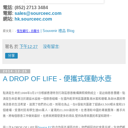
電話: (852) 2713 3484
電郵:
sales@sourceec.com
網站:
hk.sourceec.com
| Souvenir 禮品 Blog
原文見：
-
恆生銀行 - 日曆卡
匿名
於
下午12:27
沒有留言:
分享
2014-12-25
A DROP OF LIFE - 便攜式運動水壺
點滴是生命於1998年3月27日根據香港特別行政區慈善機構牌照規例成立，是註冊慈善團體。點
滴是生命是專注於建設水設施一個慈善組織，在國內乾旱地區籌建集雨水窖和塘壩,為缺水農民帶
來改善的生活希望，滋潤了他們的心田。到現在為止，在6個省共籌建了超過43,500眼水窖和15
個塘壩，受惠村民和學生達60萬人，灌溉約21,000畝田地。在香港和中國的專業團隊，攜手共
進，將每個慈善工作做到最好，在將來將開發更多的項目,堅持為帶來農民希望和期待。

這一次A DROP OF LIFE與
Source EC
的合作是不謀而合的，他們相同的社會責任感，令他們都