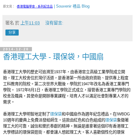
| Souvenir 禮品 Blog
原文見：
-
香港電腦學會 - 系列紀念品
匿名
於
上午11:03
沒有留言:
分享
2014-12-20
香港理工大學 - 環保袋，中國扇
香港理工大學的歷史可追溯至1937年，由香港官立高級工業學院成立開
始，理工大校舍位於灣仔活道，是香港第一所由政府資助、提供專上程度
工科教育的院校。第二次世界大戰後，學院於1947年改名為香港工業專門
學院。 1972年8月1日，香港理工學院正式成立，接管香港工業專門學院的
校舍及職員，其使命是開辦專業課程，培育人才以滿足社會對專業人才的
需求。
香港理工大學明智地定制了
環保袋
和中國扇作為週年紀念禮品。在IWBDG
10週年的慶典上免費派發給師生。這款由紅色和白色組成的
環保袋
象徵著
理工大的可靠，誠信和樂於奉獻的精神。無論是誰拿著這個印有香港理工
大學標誌的環保袋逛街，都會讓人想起理工大。客人喜歡個性化的環保