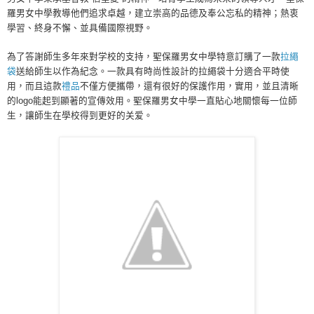
羅男女中學教導他們追求卓越，建立崇高的品德及奉公忘私的精神；熱衷
學習、終身不懈、並具備國際視野。
為了答謝師生多年來對学校的支持，聖保羅男女中學特意訂購了一款
拉繩
袋
送給師生以作為紀念。一款具有時尚性設計的拉繩袋十分適合平時使
用，而且這款
禮品
不僅方便攜帶，還有很好的保護作用，實用，並且清晰
的logo能起到顯著的宣傳效用。聖保羅男女中學一直貼心地關懷每一位師
生，讓師生在學校得到更好的关爱。