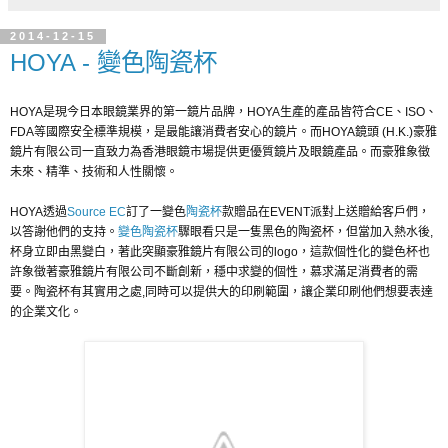
2014-12-15
HOYA - 變色陶瓷杯
HOYA是現今日本眼鏡業界的第一鏡片品牌，HOYA生產的產品皆符合CE、ISO、
FDA等國際安全標準規模，是最能讓消費者安心的鏡片。而HOYA鏡頭 (H.K.)豪雅
鏡片有限公司一直致力為香港眼鏡市場提供更優質鏡片及眼鏡產品。而豪雅象徵
未來、精準、技術和人性關懷。
HOYA透過
Source EC
訂了一變色
陶瓷杯
款贈品在EVENT派對上送贈給客戶們，
以答謝他們的支持。
變色陶瓷杯
驟眼看只是一隻黑色的陶瓷杯，但當加入熱水後,
杯身立即由黑變白，著此突顯豪雅鏡片有限公司的logo，這款個性化的變色杯也
許象徵著豪雅鏡片有限公司不斷創新，穩中求變的個性，慕求滿足消費者的需
要。陶瓷杯有其實用之處,同時可以提供大的印刷範圍，讓企業印刷他們想要表達
的企業文化。