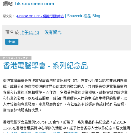
網站:
hk.sourceec.com
| Souvenir 禮品 Blog
原文見：
-
A DROP OF LIFE - 便攜式運動水壺
匿名
於
上午11:43
沒有留言:
分享
2014-12-22
香港電腦學會 - 系列紀念品
香港電腦學會是專注於發展香港的資訊科技（IT）專業和行業公認的非盈利性組
織。成員分別來自於香港的IT界公司或志同道合的人，共同提高香港電腦學會的
專業和行業的形象和標準。而作為一名備受尊敬的專業機構，該協會致力於專業
和行業的發展，以及社區服務，確保IT界繼續在人們的生活產生積極的影響。以
人才培養和專業發展，產業發展與合作，在社區的有效運用資訊科技作為目標，
從而更好地服務好大眾。
香港電腦學會最近與Source EC合作，訂製了一系列產品作為紀念品，於2013-
11-26在香港會議展覽中心舉辦的活動中，送予社會各界人士以作紀念。這次選購