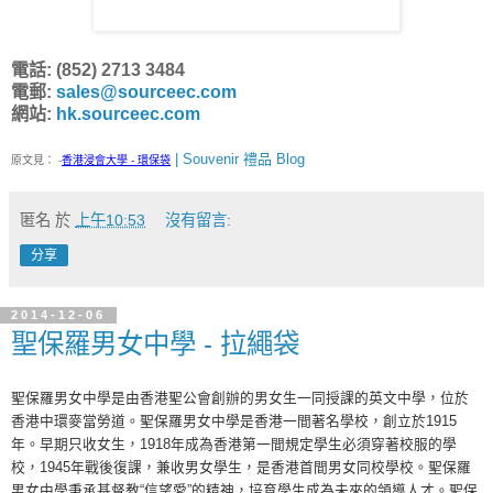
電話: (852) 2713 3484
電郵:
sales@sourceec.com
網站:
hk.sourceec.com
| Souvenir 禮品 Blog
原文見：
-
香港浸會大學 - 環保袋
匿名
於
上午10:53
沒有留言:
分享
2014-12-06
聖保羅男女中學 - 拉繩袋
聖保羅男女中學是由香港聖公會創辦的男女生一同授課的英文中學，位於
香港中環麥當勞道。聖保羅男女中學是香港一間著名學校，創立於1915
年。早期只收女生，1918年成為香港第一間規定學生必須穿著校服的學
校，1945年戰後復課，兼收男女學生，是香港首間男女同校學校。聖保羅
男女中學秉承基督教“信望愛”的精神，培育學生成為未來的領導人才。聖保