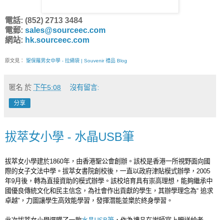
電話: (852) 2713 3484
電郵:
sales@sourceec.com
網站:
hk.sourceec.com
原文見：
聖保羅男女中學 - 拉繩袋 | Souvenir 禮品 Blog
匿名
於
下午5:08
沒有留言:
分享
拔萃女小學 - 水晶USB筆
拔萃女小學建於1860年，由香港聖公會創辦。該校是香港一所視野面向國
際的女子文法中學。拔萃女書院創校後，一直以政府津貼模式辦學，2005
年9月後，轉為直接資助的模式辦學。該校培育具有崇高理想，能夠繼承中
國優良傳統文化和民主信念，為社會作出貢獻的學生，其辦學理念為“ 追求
卓越”，力圖讓學生高效能學習，發揮潛能並樂於終身學習。