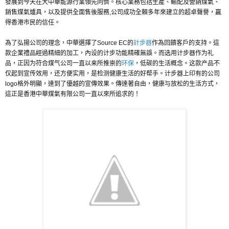
發展到今天在大中華能源行業領先同儕。核心業務包括生產、輸配及營銷煤氣、
銷售煤氣爐具，以及提供全面售後服務,公司成功全賴多年來建立的超卓聲譽，贏
得香港市民的信任。
為了弘揚公司的理念，中華選擇了Source EC的
計步器
作為回饋客戶的支持。這
款企業禮品經過精細的加工，內设的计步功能精確無誤。而选用计步器作为礼
品，正因为符合煤气公司一直以来所推崇的
环保
，低碳的生活概念。这款产品不
仅起到宣传效用，还方便实用，是检测健康生活的好帮手。计步器上印有的公司
logo格外明顯，達到了優越的宣傳效果。傳達著自由，健康与放松的生活方式，
這正是香港中華煤氣有限公司一直以來所追求的！