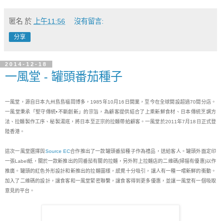
匿名
於
上午11:56
沒有留言:
分享
2014-12-18
一風堂 - 罐頭番茄種子
一風堂，源自日本九州島島福岡博多，1985年10月16日開業，至今在全球開設超過70間分店。
一風堂秉承「堅守傳統•不斷創新」的宗旨，為顧客提供結合了上乘新鮮食材、日本傳統烹調方
法、拉麵製作工序、秘製湯底，將日本至正宗的拉麵帶給顧客。一風堂於2011年7月18日正式登
陸香港。

這次一風堂選擇與
Source EC
合作推出了一款罐頭番茄種子作為禮品，送給客人。罐頭外面定印
一張Label紙，關於一款新推出的同番茄有關的拉麵，另外附​​上拉麵店的二維碼(掃描有優惠)以作
推廣。罐頭的紅色外形設計和新推出的拉麵圖樣，感覺十分吸引，讓人有一種一嚐新鮮的衝動。
加入了二維碼的設計，讓食客和一風堂緊密聯繫，讓食客得到更多優惠，並讓一風堂有一個吸取
意見的平台。