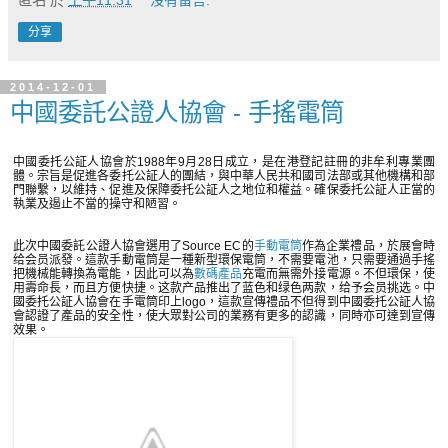
分享
2014-12-01
中國委託公證人協會 - 手搖電筒
中國委托公証人協會於1988年9月28日成立，是在港登記註冊的非牟利專業團
體。宗旨是促進各委托公証人的團結，與中華人民共和國司法部或其他機構和部
門聯繫，以維持、促進及保障委托公証人之地位和權益。確保委托公証人正當的
執業及遏止不當的操守和陋習。
此次中國委託公證人協會選用了Source EC的
手動電筒
作為企業禮品，於展會時
给会员派發。這款手動電筒是一種新型環保電筒，不需要電池，只需要通過手搖
把機械能轉換為電能，因此可以為
數碼產品
充電而無需外接電源。不但環保，使
用壽命長，而且方便快捷。这款产品推出了蓝色和绿色两款，给予会员挑选。中
國委托公証人協會在手電筒印上logo，這款宣傳禮品不但得到中國委托公証人協
會認證了產品的安全性，使大眾對公司的業務有更多的認識，同時亦可達到宣傳
效果。