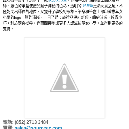
此次拔萃女小學選購了一款
水晶USB筆
，作為禮品在謝師宴上贈送給老
師。銀色的筆盒使禮品賦予神秘的色彩，透明的
USB筆
更顯高貴之風，不
僅能突出師長的地位，又提升了學校的形象。筆身和筆盒上都印著拔萃女
小學的logo，簡約清晰，一目了然；該禮品設計新穎，簡約時尚，玲瓏小
巧，利於隨身攜帶，進而間接地讓更多人認識拔萃女小學，並得到更多的
支持。
電話: (852) 2713 3484
電郵:
sales@sourceec.com