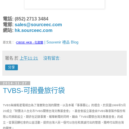
電話: (852) 2713 3484
電郵:
sales@sourceec.com
網站:
hk.sourceec.com
| Souvenir 禮品 Blog
原文見：
-
CIBSE HKB - 化妝鏡
匿名
於
上午11:21
沒有留言:
分享
2014-11-27
TVBS-可摺疊旅行袋
TVBS無線衛星電視台為了落實對台灣的關懷，以及本著「事事關心」的理念，於民國1999年5月
20成立「財團法人台北市TVBS關懷台灣文教基金會」。基金會設立基金由TVBS聯意製作股份有
限公司捐助設立，期許在記錄事實、報導新聞的同時，藉由「TVBS關懷台灣文教基金會」的成
立，從事回饋社會的公益活動，提供台灣人民一個可以信任和真誠付出的管道，隨時付出對台灣
的關懷。
