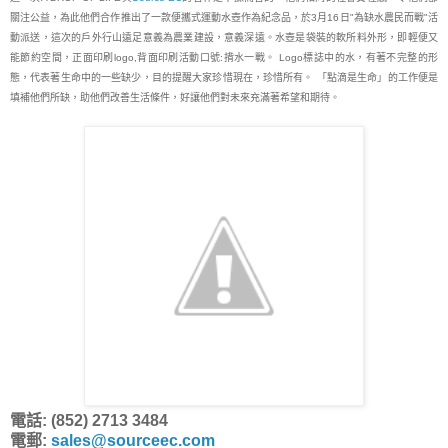
關注公益，為此他們合作推出了一款便攜式運動水壺作為紀念品，於3月16日"為缺水農民而戰"活
動派送，這次的戶外行山遠足意義為農業建設，意義深遠。水壺是袋裝的軟所料外形，即輕便又
能節約空間，正面印刷logo,背面印刷活動口號:揹水一戰。 Logo標誌中的水，有著不完整的形
態，代表著生命中的一些缺少，目的提醒大家珍惜現在，珍惜所有。 「點滴是生命」的工作便是
填補他們所缺，助他們改善生活條件，好讓他們對未來充滿著希望和期待。
電話: (852) 2713 3484
電郵:
sales@sourceec.com