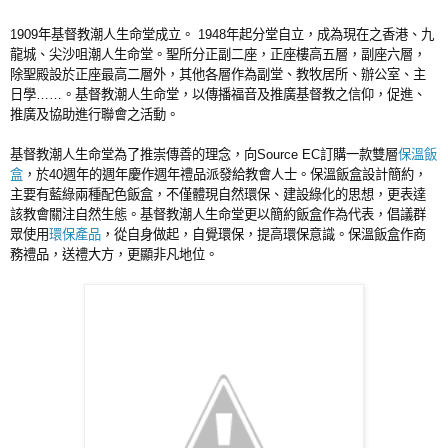
1909年基督教潮人生命堂成立。 1948年起分堂自立，成為現在之香港、九
龍城、尖沙咀潮人生命堂。聖所分正副二座，正座樓高五層，副座六層，
除聖殿設於正座最高二層外，其他各層作為副堂、教牧居所、辦公室、主
日學……。基督教潮人生命堂，以傳播福音及推廣基督教之信仰，促進、
推廣及協助進行聯會之活動。
基督教潮人生命堂為了推崇傳善的理念，向Source EC訂購一款雙層
保溫飯
盒
，於40週年的週年慶作週年禮品派發給教會人士。保溫飯盒設計簡約，
主要有藍綠兩種配色飯盒，不僅體現自然環保、建設綠化的思想，更表達
該教會關注自然生態。基督教潮人生命堂更以簡約飯盒作為代表，倡議群
眾使用
環保產品
，從自身做起，自覺環保，提高環保意識。保溫飯盒作商
務禮品，送禮大方，更顯非凡地位。