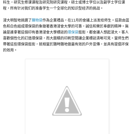
科生，研究生修课课程及研究院研究课程，硕士或博士学位以及副学士学位课
程，所有针对我们的准备学生一个全球化的知识型经济的挑战。
浸大明智地挑選了
購物袋
作為企業禮品，在11月的會議上派发给师生。這款由蓝
色和白色組成環保袋的象徵著香港浸會大學的可靠，誠信和樂於奉獻的精神。無
論是誰拿著這個印有香港浸會大學標誌的
環保袋
逛街，都會讓人想起浸大。客人
喜歡個性化的訂造環保袋，而大面積的印刷空間讓企業標誌清晰可見。當师生們
帶著這些環保袋逛街，就相當於隨時隨地做最有效的戶外宣傳，並具有提倡环保
的效用。