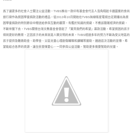
爲了讓更多的社會人士關注公益活動，TVBS推出一款印有基金會代言人浩角翔起卡通圖案的食尚
旅行袋作為貧困學童捐款活動的禮品，從2013年10月開始在TVBS無線衛星電視台定期播出為貧
困學童捐款的特別節目中贈送給參與互動的觀眾。有鑑於知識的貧窮，不應該隨著經濟的貧窮，
不斷世襲下去，TVBS關懷台灣文教基金會發起了「寶貝我們的希望」募款活動，希望貧困的孩子
得到更好的教育。正因孩子的未來就是人類文明的未來，TVBS經過多年的努力不斷為受災地區的
孩子提供急難救助金、助學金、災區兒童心理創傷輔導和課輔等援助。通過這次活動的宣傳，希
望能結合各界的資源，讓全民發揮愛心，一同參與公益活動，幫助更多需要幫助的兒童。