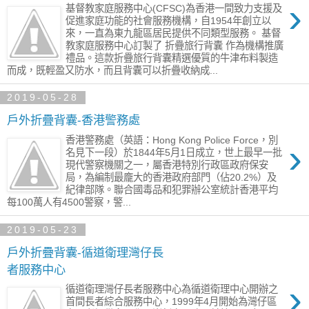
›
基督教家庭服務中心(CFSC)為香港一間致力支援及
促進家庭功能的社會服務機構，自1954年創立以
來，一直為東九龍區居民提供不同類型服務。 基督
教家庭服務中心訂製了 折疊旅行背囊 作為機構推廣
禮品。這款折疊旅行背囊精選優質的牛津布料製造
而成，既輕盈又防水，而且背囊可以折疊收納成...
2019-05-28
戶外折疊背囊-香港警務處
香港警務處（英語：Hong Kong Police Force，別
›
名見下一段）於1844年5月1日成立，世上最早一批
現代警察機關之一，屬香港特別行政區政府保安
局，為編制最龐大的香港政府部門（佔20.2%）及
紀律部隊。聯合國毒品和犯罪辦公室統計香港平均
每100萬人有4500警察，警...
2019-05-23
戶外折疊背囊-循道衛理灣仔長
者服務中心
›
循道衛理灣仔長者服務中心為循道衛理中心開辦之
首間長者綜合服務中心，1999年4月開始為灣仔區