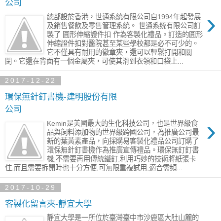
公司
›
總部設於香港，世通系統有限公司自1994年起發展
及銷售餐飲及零售管理系統。 世通系统有限公司訂
製了 圓形伸縮證件扣 作為客製化禮品。訂造的圓形
伸縮證件扣對醫院甚至某些學校都是必不可少的。
它不僅具有耐用的徽章夾，還可以輕鬆打開和關
閉。它還在背面有一個金屬夾，可使其滑到衣領和口袋上...
2017-12-22
環保無針釘書機-建明股份有限
公司
›
Kemin是美國最大的生化科技公司，也是世界級食
品與飼料添加物的世界級跨國公司，為推廣公司最
新的葉黃素產品，向採購易客製化禮品公司訂購了
環保無針釘書機作為推廣宣傳禮品。環保無釘釘書
機,不需要再用傳統鐵釘,利用巧妙的技術將紙張卡
住,而且需要拆開時也十分方便,可無限重複試用,適合需頻...
2017-10-29
客製化留言夾-靜宜大學
靜宜大學是一所位於臺灣臺中市沙鹿區大肚山麓的