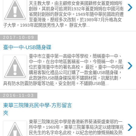
›
天主教大學，由主顧修女會美國籍修女蓋夏姆姆所
創辦，其前身可追溯到1932年蓋夏姆姆在中國河南
省開封創辦的靜宜女中。1949年隨中華民國政府遷
至臺灣後，歷經多次改制，於1989年7月升格為女
子大學，1993年起開放男性入學。 靜宜大學...
2017-10-09
臺中一中-USB隨身碟
臺中市立臺中第一高級中等學校，簡稱臺中一中、
›
中一中，在台中地區舊稱省一中，今簡稱一中，是
位於臺灣臺中市的著名高校。 最近，臺中一中向採
購易客製化禮品公司訂購了一款金屬USB隨身碟，
此款迷你USB隨身碟採用不鏽鋼材質，抗壓抗劃，
具有防水防震防靜電等功能，安全耐用。不鏽鋼USB隨...
2016-11-03
東華三院陳兆民中學-方形留言
夾
›
東華三院陳兆民中學是香港新界葵涌葵盛東邨的一
所中學。1969年，東華三院董事局決定以總理陳兆
民先生的名字命名此校，以紀念他的慷慨捐輸及熱