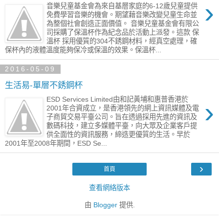
›
音樂兒童基金會為來自基層家庭的6-12歲兒童提供
免費學習音樂的機會。期望藉音樂改變兒童生命並
為整個社會創造正面價值。 音樂兒童基金會有限公
司採購了保溫杯作為紀念品於活動上派發。這款 保
溫杯 採用優質的304不銹鋼材料，經真空處理，確
保杯內的液體溫度能夠保冷或保溫的效果。保溫杯...
2016-05-09
生活易-單層不銹鋼杯
ESD Services Limited由和記黃埔和惠普香港於
›
2001年合資成立，是香港領先的網上資訊媒體及電
子商貿交易平臺公司。旨在透過採用先進的資訊及
數碼科技，建立多媒體平臺，向大眾及企業客戶提
供全面性的資訊服務，締造更優質的生活。早於
2001年至2008年期間，ESD Se...
›
首頁
查看網絡版本
由
Blogger
提供.