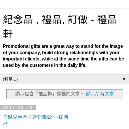
紀念品 , 禮品, 訂做 - 禮品
軒
Promotional gifts are a great way to stand for the image
of your company, build strong relationships with your
important clients, while at the same time the gifts can be
used by the customers in the daily life.
▼
顯示包含「禮品樽」
標籤的文章。
顯示所有文章
2017-03-26
音樂兒童基金會有限公司-保溫
杯