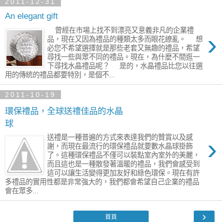
2011-12-31
An elegant gift
曾經在市場上找不到漂亮又意義非凡的企業禮
›
品，現在又因為禮品的種類太多而眼花繚亂。 想
必您不希望選擇就是那些老套又無趣的禮品，希望
尋找一些與眾不同的禮品。現在，為什麼不閒逛一
下尋找水晶禮品呢？ 是的，水晶禮品比您以往選
用的傳統的禮品都要特別，是個不...
2011-10-19
環保禮品，全球送禮佳品的水晶
球
›
送禮是一種普遍的方式來表達我們的贊賞以及感
謝，而現在最流行的環保禮品就要數水晶球掛飾
了。這種環保禮品不僅可以裝點室內室外的美麗，
而且這也是一種散發著溫暖的禮品，我們會感受到
這可以讓生活變得更加友好和綠色環保。現在有許
多禮品的實用性都是非常強大的，我們都會希望自己企業的禮品
會在眾多...
›
首頁