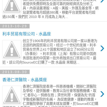
者提供免費即時及全面可靠的財經資訊及分析工
具，內容涵蓋港股、A股、美股、外匯及基金等，網
站瀏覽者每月超過380萬，移動平台瀏覽者每月超
過150萬。我們於 2010 年 8 月成為上海大...
2013-10-29
利丰贸易有限公司 - 水晶座
创立于1906年的利丰贸易有限公司是一家以香港为
›
总部的跨国贸易公司，经过一个世纪的发展，利丰
贸易在世界上41个国家和地区设立了80间分公司
（办事处）。利丰贸易（上海）有限公司是中国商
务部批准的中国第一批外商独资出口贸易公司。最
近，該公司向SourceEC訂購了一款 水晶座 來贈送...
2013-08-30
香港仁濟醫院 - 水晶獎座
香港仁濟醫院是香港一所慈善機構，開辦仁濟醫院
›
及學校，提供醫療、教育以及社會等服務機構，取
“仁者存心，恫瘝在抱；濟世利眾，保健為先”的首
字聯成新醫院的名稱。 為促進健康、運動的推廣，
仁濟醫院舉辦了高爾夫球友誼賽，於SourceEC訂購