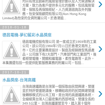
›
均以有效且創新的風險管理計劃以及人力資源解決
方案，致力為客戶提供多元化的服務，包括風險管
理、保險及再保險經紀、人力資源諮詢及外判服
務。怡安保險顧問有限公司(Aon Hong Kong
Limited)為怡安的全資附屬公司。於香港逾...
2018-01-18
德昌電機-夢幻藍彩水晶獎座
德昌電機控股有限公司 是一家成立於1959年的工業
›
公司。該公司在1984年7月11日於香港交易所上
市。它的主要業務是設計、製造及經銷微型馬達產
品。公司旗下有2大部門，汽車部門和工業部門，後
者經營電機，開關和繼電器，柔性電路等。此外，
本集團還包括一些提供配套服務業務的附屬公司，包括...
2017-10-21
水晶獎座-台灣高鐵
台灣高速鐵路是台灣第一個採取由民間興建、營運
›
並於特許營運期滿後，移轉給政府的民間興建營運
後轉移模式的公共工程，是台灣的高速鐵路系統，
全線縱貫台灣人口最密集的西部地區，營運全長約
349.5公里。 台灣高鐵運營至今，踏入第十個年