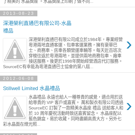
了精美的 水晶獎座 。水晶獎座上印刷了做不同...
2013-08-23
深港榮利直通巴有限公司-水晶
禮品
›
深港榮利直通巴有限公司成立於1984年，專業經營
粵港兩地直通客運、包車客運業務，擁有豪華巴
士、商務車、房車各類營運車輛等。每天近百班次
穿梭往返於粵港兩地，並提供兩地商務包車、廠車
接送服務。後更於1998年開始經營酒店代訂服務。
SourceEC有幸能為粵港直通巴士協會的第八屆...
2012-06-08
Stillwell Limited 水晶禮品
水晶禮品 永遠也給人一種尊貴的感覺，適合用於送
›
給尊貴的 VIP 客戶或嘉賓。 萬和製衣有限公司透過
SourceEC 訂製了一款精美水晶座 禮品 送給客人和
於 10 周年慶祝活動時致送嘉賓留念。 水晶座配以
藍色錦盒，易於收藏，同時盡顯高貴大方。另外七
彩水晶面在燈光照...