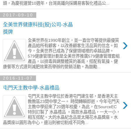
頭，為慶祝運營10週年，台灣高鐵向採購易客製化禮品公...
2017-09-10
全美世界健康科技(股)公司-水晶
獎牌
›
全美世界在1990年創立，並一直信守著提供最優質
產品給所有顧客，以改善顧客生活品質的信念。如
今，全美世界已成為了保健領域裡的卓越品牌。
579健康管理計劃是全美世界推廣579健康管理套組
產品，以排毒與調整體質的基底，搭配有氧操、健
康餐等方式達到減肥效果而舉辦的營銷活動。為鼓勵...
2016-11-07
屯門天主教中學-水晶禮品
屯門天主教中學位於香港屯門建生邨，是香港天主
›
教教區23間中學之一。 時間轉瞬即逝，今年屯門天
主教中學迎來了20週年校慶，為此，在SourceEC
特別訂製了 水晶禮品 。兩款水晶禮品，一大一小，
相互搭配。大的水晶紀念品是太陽花水晶獎座。水
晶獎座以圓形為中心，邊沿則被切割成不同角...