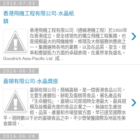
2016-07-03
香港飛機工程有限公司-水晶紙
鎮
›
香港飛機工程有限公司（通稱港機工程）於1950年
在香港成立，是全球領先的獨立飛機工程集團，也
是規模最大的飛機維修、修理及大修服務供應商之
一。集團遍佈各地的業務，以及在品質、安全、效
率和應變能力方面的卓越表現，在業界享負盛名。
Goodrich Asia-Pacific Ltd. 成...
2016-06-30
嘉頓有限公司-水晶獎座
嘉頓有限公司，簡稱嘉頓，是一間香港食品公司，
›
主要生產麵包、餅乾及蛋糕等食品，著名產品有
「生命麵包」，嘉頓公司是現時全港最大、最具規
模及設備最先進的食品企業之一，無論在生產技
術、品質、產量和市場發展方面，早已達至國際水
平。現時數以千計的嘉頓食品之中，不少曾榮獲國際及地區性美
食獎項，...
2016-06-28