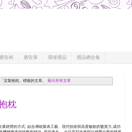
廣告杯
廣告筆
環保禮品
禮品網全集
含「定製抱枕」
標籤的文章。
顯示所有文章
抱枕
族企業經營的方式, 結合傳統製表工藝、現代技術與高度敏銳的鑒賞力,成功
造機械腕表的技藝和秘訣, 是從過去、 今日直到未來指引經營企業的發展