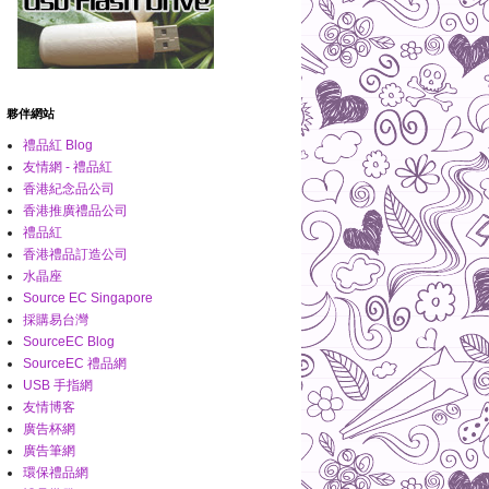
夥伴網站
禮品紅 Blog
友情網 - 禮品紅
香港紀念品公司
香港推廣禮品公司
禮品紅
香港禮品訂造公司
水晶座
Source EC Singapore
採購易台灣
SourceEC Blog
SourceEC 禮品網
USB 手指網
友情博客
廣告杯網
廣告筆網
環保禮品網