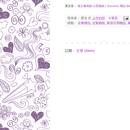
原文見：
瑞士梅花錶-心型抱枕 | Souvenir 禮品 Bl
發佈者：
匿名
於
上午9:00
0 留言
標籤：
企業禮品
,
定製抱枕
,
家居日用贈品
,
訂閱：
文章 (Atom)