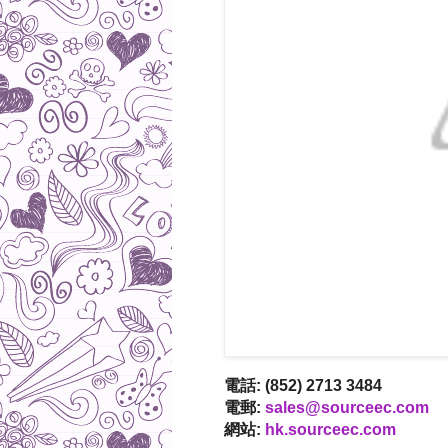
電話: (852) 2713 3484
電郵:
sales@sourceec.com
網站:
hk.sourceec.com