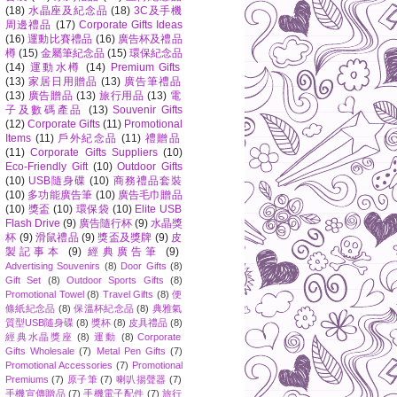
(18)
水晶座及紀念品
(18)
3C及手機
周邊禮品
(17)
Corporate Gifts Ideas
(16)
運動比賽禮品
(16)
廣告杯及禮品
樽
(15)
金屬筆紀念品
(15)
環保紀念品
(14)
運動水樽
(14)
Premium Gifts
(13)
家居日用贈品
(13)
廣告筆禮品
(13)
廣告贈品
(13)
旅行用品
(13)
電
子及數碼產品
(13)
Souvenir Gifts
(12)
Corporate Gifts
(11)
Promotional
Items
(11)
戶外紀念品
(11)
禮贈品
(11)
Corporate Gifts Suppliers
(10)
Eco-Friendly Gift
(10)
Outdoor Gifts
(10)
USB隨身碟
(10)
商務禮品套裝
(10)
多功能廣告筆
(10)
廣告毛巾贈品
(10)
獎盃
(10)
環保袋
(10)
Elite USB
Flash Drive
(9)
廣告隨行杯
(9)
水晶獎
杯
(9)
滑鼠禮品
(9)
獎盃及獎牌
(9)
皮
製記事本
(9)
經典廣告筆
(9)
Advertising Souvenirs
(8)
Door Gifts
(8)
Gift Set
(8)
Outdoor Sports Gifts
(8)
Promotional Towel
(8)
Travel Gifts
(8)
便
條紙紀念品
(8)
保溫杯紀念品
(8)
典雅氣
質型USB隨身碟
(8)
獎杯
(8)
皮具禮品
(8)
經典水晶獎座
(8)
運動
(8)
Corporate
Gifts Wholesale
(7)
Metal Pen Gifts
(7)
Promotional Accessories
(7)
Promotional
Premiums
(7)
原子筆
(7)
喇叭揚聲器
(7)
手機宣傳贈品
(7)
手機電子配件
(7)
旅行