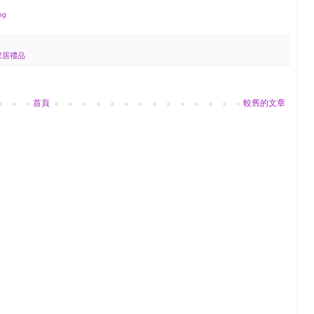
og
家居禮品
首頁
較舊的文章