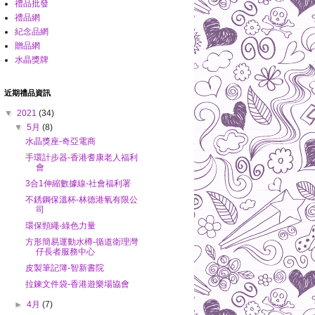
禮品批發
禮品網
紀念品網
贈品網
水晶獎牌
近期禮品資訊
▼
2021
(34)
▼
5月
(8)
水晶獎座-奇亞電商
手環計步器-香港耆康老人福利
會
3合1伸縮數據線-社會福利署
不銹鋼保溫杯-林德港氧有限公
司
環保頸繩-綠色力量
方形簡易運動水樽-循道衛理灣
仔長者服務中心
皮製筆記簿-智新書院
拉鍊文件袋-香港遊樂場協會
►
4月
(7)