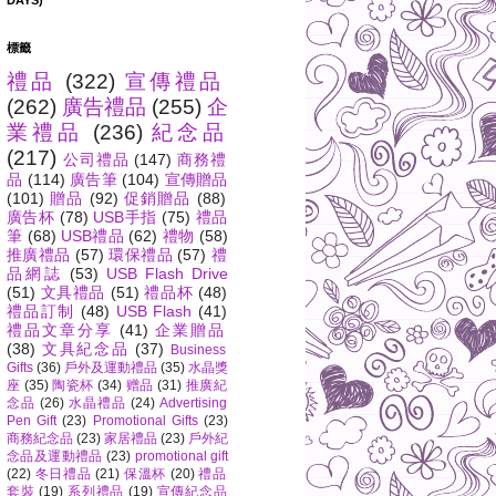
DAYS)
標籤
禮品
(322)
宣傳禮品
(262)
廣告禮品
(255)
企
業禮品
(236)
紀念品
(217)
公司禮品
(147)
商務禮
品
(114)
廣告筆
(104)
宣傳贈品
(101)
贈品
(92)
促銷贈品
(88)
廣告杯
(78)
USB手指
(75)
禮品
筆
(68)
USB禮品
(62)
禮物
(58)
推廣禮品
(57)
環保禮品
(57)
禮
品網誌
(53)
USB Flash Drive
(51)
文具禮品
(51)
禮品杯
(48)
禮品訂制
(48)
USB Flash
(41)
禮品文章分享
(41)
企業贈品
(38)
文具紀念品
(37)
Business
Gifts
(36)
戶外及運動禮品
(35)
水晶獎
座
(35)
陶瓷杯
(34)
赠品
(31)
推廣紀
念品
(26)
水晶禮品
(24)
Advertising
Pen Gift
(23)
Promotional Gifts
(23)
商務紀念品
(23)
家居禮品
(23)
戶外紀
念品及運動禮品
(23)
promotional gift
(22)
冬日禮品
(21)
保溫杯
(20)
禮品
套裝
(19)
系列禮品
(19)
宣傳紀念品