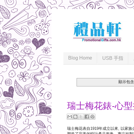
Blog Home
USB 手指
顯示包
2017-03-03
瑞士梅花錶-心型
瑞士梅花表自1919年成立以來, 以家
塑造了完美的時計產品形象。專注於製