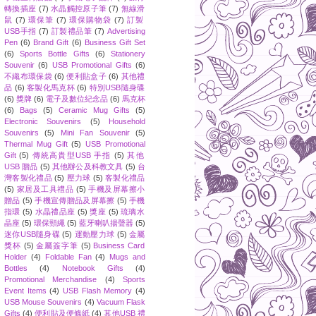
轉換插座
(7)
水晶觸控原子筆
(7)
無線滑
鼠
(7)
環保筆
(7)
環保購物袋
(7)
訂製
USB手指
(7)
訂製禮品筆
(7)
Advertising
Pen
(6)
Brand Gift
(6)
Business Gift Set
(6)
Sports Bottle Gifts
(6)
Stationery
Souvenir
(6)
USB Promotional Gifts
(6)
不織布環保袋
(6)
便利貼盒子
(6)
其他禮
品
(6)
客製化馬克杯
(6)
特別USB隨身碟
(6)
獎牌
(6)
電子及數位紀念品
(6)
馬克杯
(6)
Bags
(5)
Ceramic Mug Gifts
(5)
Electronic Souvenirs
(5)
Household
Souvenirs
(5)
Mini Fan Souvenir
(5)
Thermal Mug Gift
(5)
USB Promotional
Gift
(5)
傳統高貴型USB 手指
(5)
其他
USB 贈品
(5)
其他辦公及科教文具
(5)
台
灣客製化禮品
(5)
壓力球
(5)
客製化禮品
(5)
家居及工具禮品
(5)
手機及屏幕擦小
贈品
(5)
手機宣傳贈品及屏幕擦
(5)
手機
指環
(5)
水晶禮品座
(5)
獎座
(5)
琉璃水
晶座
(5)
環保頸繩
(5)
藍牙喇叭揚聲器
(5)
迷你USB隨身碟
(5)
運動壓力球
(5)
金屬
獎杯
(5)
金屬簽字筆
(5)
Business Card
Holder
(4)
Foldable Fan
(4)
Mugs and
Bottles
(4)
Notebook Gifts
(4)
Promotional Merchandise
(4)
Sports
Event Items
(4)
USB Flash Memory
(4)
USB Mouse Souvenirs
(4)
Vacuum Flask
Gifts
(4)
便利貼及便條紙
(4)
其他USB 禮