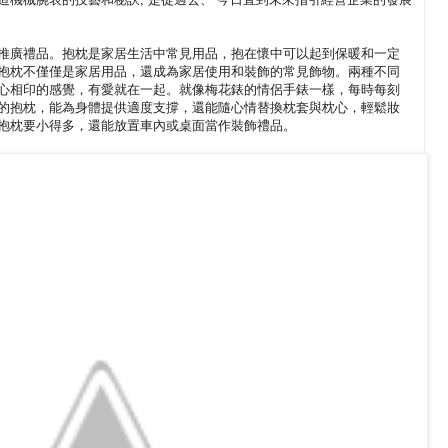
推廣禮品。抱枕是家居生活中常見用品，抱在懷中可以起到保暖和一定
抱枕不僅僅是家居用品，還成為家居使用和裝飾的常見飾物。兩種不同
心相印的感覺，有愛就在一起。就像梅花錶的情侶手錶一樣，每時每刻
的抱枕，能為身體提供適度支撐，還能隨心情替換枕套與枕心，輕鬆妝
抱枕要小得多，還能放置車內或桌面當作裝飾禮品。