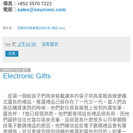
傳真：+852 3570 7223
電郵：
sales@sourceec.com
原文見：
- 把最好的推廣禮品送出去| 禮品 Blog
Ivy
於
上午10:30
沒有留言:
分享
2011-11-27
Electronic Gifts
從第一個給孩子們用來裝載課本的袋子到為某鞋商做便攜
式廣告的禮品，推廣禮品已經存在了一代又一代。當人們去
商店購買東西的時候，他們對在貿易展覽上收到的廣告筆、
廣告杯、T恤已經很熟悉，他們都覺得這些禮品很有用，而他
們最終往往也當垃圾來丟棄，這就是爲什麽很多公司寧願贈
送電子數碼禮品的原因。他們確信這些電子數碼禮品會有實
用價值，並且會達到提供持續的推廣和廣告的目的。如果一