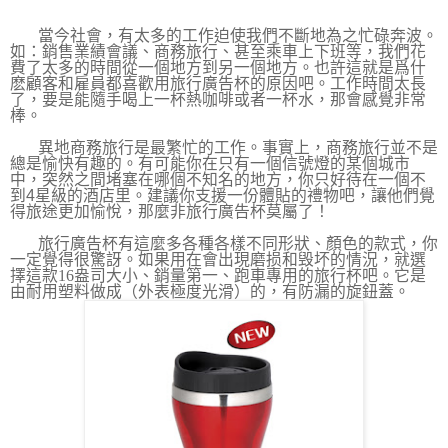
當今社會，有太多的工作迫使我們不斷地為之忙碌奔波。
如：銷售業績會議、商務旅行、甚至乘車上下班等，我們花
費了太多的時間從一個地方到另一個地方。也許這就是爲什
麽顧客和雇員都喜歡用旅行廣告杯的原因吧。工作時間太長
了，要是能隨手喝上一杯熱咖啡或者一杯水，那會感覺非常
棒。
異地商務旅行是最繁忙的工作。事實上，商務旅行並不是
總是愉快有趣的。有可能你在只有一個信號燈的某個城市
中，突然之間堵塞在哪個不知名的地方，你只好待在一個不
到
4
星級的酒店里。建議你支援一份體貼的禮物吧，讓他們覺
得旅途更加愉悅，那麼非旅行廣告杯莫屬了！
旅行廣告杯有這麼多各種各樣不同形狀、顏色的款式，你
一定覺得很驚訝。如果用在會出現
磨损和毁坏的情況，就選
擇這款
16
盎司
大小、銷量第一、跑車專用的旅行杯吧。
它是
由耐用塑料做成（外表極度光滑）的，有防漏的旋鈕蓋。