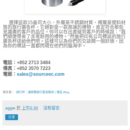
選擇這款
15
盎司
大小、外層是不銹鋼材質、裡層是塑料材
質的旅行廣告杯，它絕對是一款高端的禮物，肯定符合那些
見識廣的客戶的品位。你可以在出差碰到客戶的時候說：“我
們順便帶來了非常耐用的禮物。”然後把印有公司標誌的旅行
廣告杯送給他們吧。這樣可以為你們的交談開一個好頭，因
為你的標誌一直都閃現在他們的腦海中。
電話：+852 2713 3484
傳真：+852 3570 7223
電郵：
sales@sourceec.com
原文見：
-旅行杯：讓商務旅行更加愉快 | 禮品 Blog
aggie
於
上午5:30
沒有留言:
分享