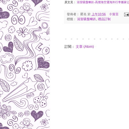
原文見：
浴室吸盤喇叭-高傑海空運海外行李搬家公司 | S
發佈者：
匿名
於
上午10:56
0 留言
標籤：
浴室吸盤喇叭
,
禮品訂制
訂閱：
文章 (Atom)