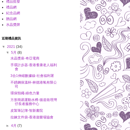
禮品批發
禮品網
紀念品網
贈品網
水晶獎牌
近期禮品資訊
▼
2021
(34)
▼
5月
(8)
水晶獎座-奇亞電商
手環計步器-香港耆康老人福利
會
3合1伸縮數據線-社會福利署
不銹鋼保溫杯-林德港氧有限公
司
環保頸繩-綠色力量
方形簡易運動水樽-循道衛理灣
仔長者服務中心
皮製筆記簿-智新書院
拉鍊文件袋-香港遊樂場協會
►
4月
(7)