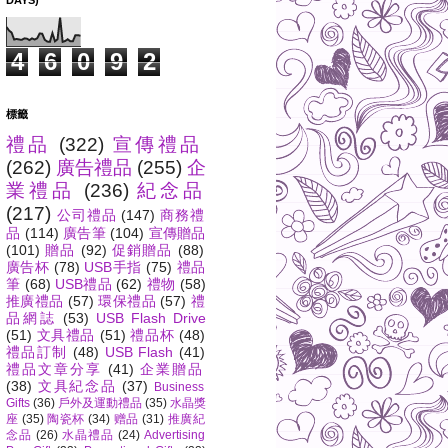
DAYS)
4
6
0
9
2
標籤
禮品
(322)
宣傳禮品
(262)
廣告禮品
(255)
企
業禮品
(236)
紀念品
(217)
公司禮品
(147)
商務禮
品
(114)
廣告筆
(104)
宣傳贈品
(101)
贈品
(92)
促銷贈品
(88)
廣告杯
(78)
USB手指
(75)
禮品
筆
(68)
USB禮品
(62)
禮物
(58)
推廣禮品
(57)
環保禮品
(57)
禮
品網誌
(53)
USB Flash Drive
(51)
文具禮品
(51)
禮品杯
(48)
禮品訂制
(48)
USB Flash
(41)
禮品文章分享
(41)
企業贈品
(38)
文具紀念品
(37)
Business
Gifts
(36)
戶外及運動禮品
(35)
水晶獎
座
(35)
陶瓷杯
(34)
赠品
(31)
推廣紀
念品
(26)
水晶禮品
(24)
Advertising