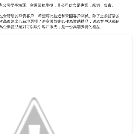
行李搬家公司從事海運、空運業務承攬，其公司信念是專業，親切，負責。
也會贊助其尊貴客戶，希望藉此拉近和鞏固客戶關係。除了之前訂購的
次高傑別出心裁地選擇了浴室吸盤喇叭作為贊助禮品，送給客戶活動使
為企業禮品絕對可以吸引客戶眼光，是一份高端獨特的禮品。