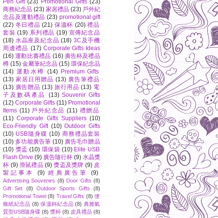
Pen Gift
(23)
Promotional Gifts
(23)
商務紀念品
(23)
家居禮品
(23)
戶外紀
念品及運動禮品
(23)
promotional gift
(22)
冬日禮品
(21)
保溫杯
(20)
禮品
套裝
(19)
系列禮品
(19)
宣傳紀念品
(18)
水晶座及紀念品
(18)
3C及手機
周邊禮品
(17)
Corporate Gifts Ideas
(16)
運動比賽禮品
(16)
廣告杯及禮品
樽
(15)
金屬筆紀念品
(15)
環保紀念品
(14)
運動水樽
(14)
Premium Gifts
(13)
家居日用贈品
(13)
廣告筆禮品
(13)
廣告贈品
(13)
旅行用品
(13)
電
子及數碼產品
(13)
Souvenir Gifts
(12)
Corporate Gifts
(11)
Promotional
Items
(11)
戶外紀念品
(11)
禮贈品
(11)
Corporate Gifts Suppliers
(10)
Eco-Friendly Gift
(10)
Outdoor Gifts
(10)
USB隨身碟
(10)
商務禮品套裝
(10)
多功能廣告筆
(10)
廣告毛巾贈品
(10)
獎盃
(10)
環保袋
(10)
Elite USB
Flash Drive
(9)
廣告隨行杯
(9)
水晶獎
杯
(9)
滑鼠禮品
(9)
獎盃及獎牌
(9)
皮
製記事本
(9)
經典廣告筆
(9)
Advertising Souvenirs
(8)
Door Gifts
(8)
Gift Set
(8)
Outdoor Sports Gifts
(8)
Promotional Towel
(8)
Travel Gifts
(8)
便
條紙紀念品
(8)
保溫杯紀念品
(8)
典雅氣
質型USB隨身碟
(8)
獎杯
(8)
皮具禮品
(8)