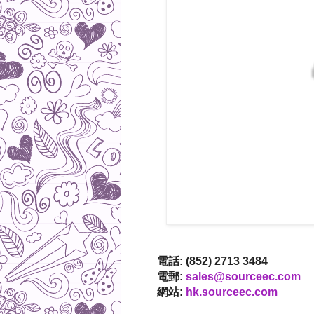
電話: (852) 2713 3484
電郵:
sales@sourceec.com
網站:
hk.sourceec.com