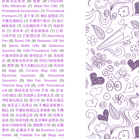
經典水晶獎座
(8)
運動
(8)
Corporate
Gifts Wholesale
(7)
Metal Pen Gifts
(7)
Promotional Accessories
(7)
Promotional
Premiums
(7)
原子筆
(7)
喇叭揚聲器
(7)
手機宣傳贈品
(7)
手機電子配件
(7)
旅行
轉換插座
(7)
水晶觸控原子筆
(7)
無線滑
鼠
(7)
環保筆
(7)
環保購物袋
(7)
訂製
USB手指
(7)
訂製禮品筆
(7)
Advertising
Pen
(6)
Brand Gift
(6)
Business Gift Set
(6)
Sports Bottle Gifts
(6)
Stationery
Souvenir
(6)
USB Promotional Gifts
(6)
不織布環保袋
(6)
便利貼盒子
(6)
其他禮
品
(6)
客製化馬克杯
(6)
特別USB隨身碟
(6)
獎牌
(6)
電子及數位紀念品
(6)
馬克杯
(6)
Bags
(5)
Ceramic Mug Gifts
(5)
Electronic Souvenirs
(5)
Household
Souvenirs
(5)
Mini Fan Souvenir
(5)
Thermal Mug Gift
(5)
USB Promotional
Gift
(5)
傳統高貴型USB 手指
(5)
其他
USB 贈品
(5)
其他辦公及科教文具
(5)
台
灣客製化禮品
(5)
壓力球
(5)
客製化禮品
(5)
家居及工具禮品
(5)
手機及屏幕擦小
贈品
(5)
手機宣傳贈品及屏幕擦
(5)
手機
指環
(5)
水晶禮品座
(5)
獎座
(5)
琉璃水
晶座
(5)
環保頸繩
(5)
藍牙喇叭揚聲器
(5)
迷你USB隨身碟
(5)
運動壓力球
(5)
金屬
獎杯
(5)
金屬簽字筆
(5)
Business Card
Holder
(4)
Foldable Fan
(4)
Mugs and