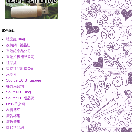
夥伴網站
禮品紅 Blog
友情網 - 禮品紅
香港紀念品公司
香港推廣禮品公司
禮品紅
香港禮品訂造公司
水晶座
Source EC Singapore
採購易台灣
SourceEC Blog
SourceEC 禮品網
USB 手指網
友情博客
廣告杯網
廣告筆網
環保禮品網