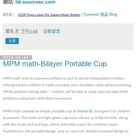
網站:
hk.sourceec.com
| Souvenir 禮品 Blog
原文見：
-
SCDF Paya Lebar Fire Station-Water Bottles
匿名
於
下午3:48
沒有留言:
分享
2015-06-01
MPM math-Bilayer Portable Cup
MPM math aims to improve confidence and inculcate independent problem-
solving It trains children in Math concepts and calculation skills while promoting
TRUE problem solving skills – children will be able to solve sophisticated Math
problems using basic skills they have learnt.
MPM math ordered an bilayer portable cup at
Source EC
and gave it to children
as present. This fresh and light green
cup
looks vibrant, just like the kids, along
with the lovely doll and logo, which definitely match the children’s taste.
Furthermore, lids portable design, easy to carry out, double-insulated design to