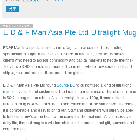
分享
2015-06-22
E D & F Man Asia Pte Ltd-Ultralight Mug
ED&F Man is a specialist merchant of agricultural commodities, trading 
specifically in sugar, molasses and coffee. In addition, they act as broker to 
clients who need to access commodity and capital markets to hedge their risk. 
They have 3,400 people in around 60 countries, where they source, sell and 
ship agricultural commodities around the globe.
E D & F Man Asia Pte Ltd found 
Source EC 
to customized a kind of ultralight 
mug 
to give staff and customers. The thermal performance of this ultralight mug 
is 50% stronger than others. Also, its weight is only 190g, it means that this 
ultralight mug is 30% lighter than others which are of the same size. Therefore, 
it is comfortable and easy to bring out. Staff and customers will surely be able 
to feel company’s warm heart when using this thermal mug. As a necessity in 
daily life, thermal mug is a wisdom choice to be promotional gift, souvenir and 
corporate gift.