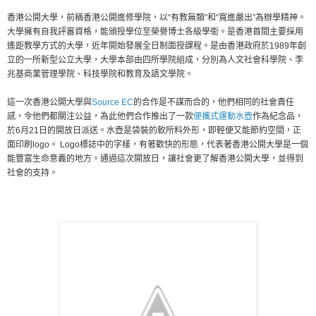
香港公開大學，前稱香港公開進修學院，以“有教無類”和“寬進嚴出”為辦學精神。
大學擁有自我評審資格，能頒授學位至榮譽博士各級學銜。是香港首間主要採用
遙距教學方式的大學，近年開始發展全日制面授課程。是由香港政府於1989年創
立的一所新型公立大學，大學本部由四所學院組成，分別為人文社會科學院、李
兆基商業管理學院、科技學院和教育及語文學院。
這一次香港公開大學與
Source EC
的合作是不謀而合的，他們相同的社會責任
感，令他們都關注公益，為此他們合作推出了一款
便攜式運動水壺
作為紀念品，
於6月21日的開放日派送。水壺是袋裝的軟所料外形，即輕便又能節約空間，正
面印刷logo。 Logo標誌中的字樣，有著歡快的形態，代表著香港公開大學是一個
能豐富生命意義的地方。通過這次開放日，讓社會更了解香港公開大學，並得到
社會的支持。