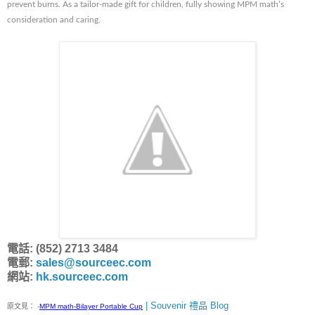
prevent burns. As a tailor-made gift for children, fully showing MPM math’s
consideration and caring.
電話: (852) 2713 3484
電郵:
sales@sourceec.com
網站:
hk.sourceec.com
| Souvenir 禮品 Blog
原文見：
-
MPM math-Bilayer Portable Cup