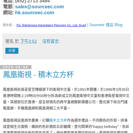
電話: (852) 2713 3484
電郵:
sales@sourceec.com
網站:
hk.sourceec.com
| Souvenir 禮品 Blog
原文見：
-
Fio TeleService Advertising Planning Co. Ltd.-Scarf
匿名
於
下午3:52
沒有留言:
分享
2015-06-06
鳳凰衛視 - 積木立方杯
鳳凰衛視前身是星空傳媒旗下的衛視中文臺，於1991年開播。於1996年3月30日
香港時間晚上19時00分00秒分拆為新成立的鳳凰衛視中文臺和香港衛星電視中文
臺。其總部位於香港，是全球領先的跨平臺網酪新媒體公司，整合旗下綜合門護
鳳凰網、手機鳳凰網和鳳凰視頻三大平臺。
鳳凰衛視這逢周年慶典，訂購
積木立方杯
作為週年禮品。不同顏色的外殼，拼湊
成壹個生日蛋糕，繽紛的色彩猶如五彩蠟燭，壹句間單的“happy birthday"，告訴
客護鳳凰衛視在新的壹年成長了，藉此獲取更多關註和信任。鳳凰衛視在贈送積