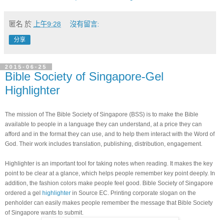
匿名
於
上午9:28
沒有留言:
分享
2015-06-25
Bible Society of Singapore-Gel
Highlighter
The mission of The Bible Society of Singapore (BSS) is to make the Bible 
available to people in a language they can understand, at a price they can 
afford and in the format they can use, and to help them interact with the Word of 
God. Their work includes translation, publishing, distribution, engagement.
Highlighter is an important tool for taking notes when reading. It makes the key 
point to be clear at a glance, which helps people remember key point deeply. In 
addition, the fashion colors make people feel good. Bible Society of Singapore 
ordered a gel 
highlighter
 in Source EC. Printing corporate slogan on the 
penholder can easily makes people remember the message that Bible Society 
of Singapore wants to submit.