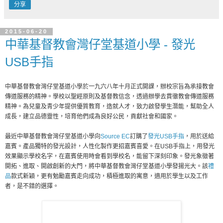
分享
2015-06-20
中華基督教會灣仔堂基道小學 - 發光
USB手指
中華基督教會灣仔堂基道小學於一九六八年十月正式開課，辦校宗旨為承接教會
傳道服務的精神。學校以聖經原則及基督教信念，透過辦學去貫徹教會傳道服務
精神。為兒童及青少年提供優質教育，造就人才，致力啟發學生潛能，幫助全人
成長，建立品德靈性，培育他們成為良好公民，貢獻社會和國家。
最近中華基督教會灣仔堂基道小學向
Source EC
訂購了
發光USB手指
，用於送給
嘉賓。產品獨特的發光設計，人性化製作更招嘉賓喜愛。在USB手指上，用發光
效果顯示學校名字，​​在嘉賓使用時會看到學校名，能留下深刻印象。發光象徵著
開拓、進取、開啟創新的大門，將中華基督教會灣仔堂基道小學發揚光大。該
禮
品
款式新穎，更有勉勵嘉賓走向成功，積極進取的寓意，適用於學生以及工作
者，是不錯的選擇。