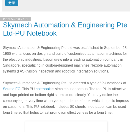
分享
2015-06-18
Skymech Automation & Engineering Pte
Ltd-PU Notebook
Skymech Automation & Engineering Pte Ltd was established in September 28, 
1988 with a focus on design and build of customized automation machines for 
the electronic industries. It soon grew into a leading automation company in 
Singapore, specializing in custom-designed machines; flexible automation 
systems (FAS); vision inspection and robotics integration solutions. 
Skymech Automation & Engineering Pte Ltd ordered a type of PU notebook at 
Source EC
. This PU 
notebook
 is simple but decorous. The red PU is attractive 
and logo printed on bottom right seems more clearly. You may notice the 
company logo every time when you open the notebook, which helps to impress 
on customers. This PU notebook includes 80 sheets lined paper, can be used 
long time so that helps to last promotion effectiveness for a long time.