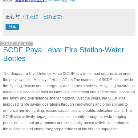
原文見：
鳳凰衛視 - 積木立方杯
| Souvenir 禮品 Blog
匿名
於
下午4:15
沒有留言:
分享
2015-06-04
SCDF Paya Lebar Fire Station-Water
Bottles
The Singapore Civil Defence Force (SCDF) is a uniformed organisation under 
the purview of the Ministry of Home Affairs The main role of SCDF is to provide 
fire-fighting, rescue and emergency ambulance services;. Mitigating hazardous 
materials incidents, as well as formulate, implement and enforce regulations on 
fire safety and civil defence shelter matters. Over the years, the SCDF has 
improved its life saving operations through innovations and programmes to 
enhance her fire-fighting, rescue capabilities and public education plans. The 
SCDF also actively engages the local community through its wide-ranging 
public educational programmes and community-based activities to enhance 
the resilience and emergency preparedness of the civilian population.