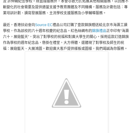
及 許仲繩紀念學校。除直接服務外，本會亦致力於拓展其他相關服務，以回應不
斷變化的社會需要及提供適當支援予教育團體及不同機構，服務及計劃包括：專
業培訓計劃、讀寫發展服務、主流學校支援服務及小學輔導服務。
最近，香港扶幼會向
Source EC
禮品公司訂購了壹款錦旗贈送給北京市海澱工讀
學校，作為該校的六十週年校慶的紀念品。紅色絲綢布的
錦旗禮品
正中印有“海澱
六十，展翅藍天”，突出了對學校的祝福和對廣大學生的關心。採用這款訂造錦旗
作為學校的週年紀念品，懸掛在禮堂，大方得體，還體現了對學校及師生的祝
福：展翅藍天、大展鴻圖。歡迎廣大客戶提供樣板或圖樣，我們竭誠為你服務。