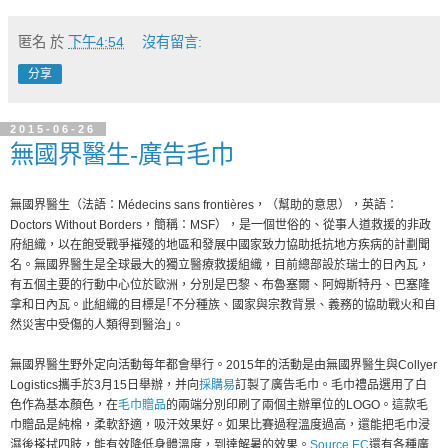
匿名
於
下午4:54
沒有留言:
分享
2015-06-26
無國界醫生-廣告毛巾
無國界醫生（法語：Médecins sans frontières，（幫助的意思），英語：
Doctors Without Borders，簡稱：MSF），是一個世俗的、從事人道救援的非政
府組織，以在飽受戰爭摧殘的地區和發展中國家致力協助抵抗地方疾病的計劃聞
名。無國界醫生是全球最大的獨立醫療救援組織，目前總部設於瑞士的日內瓦，
有五個主要的行動中心位於歐洲，分別是巴黎、布魯塞爾、阿姆斯特丹、巴塞隆
拿和日內瓦。此組織的目標是｢不分種族、國家與宗教背景、義務的協助戰火和自
然災害中受傷的人類得到醫治｣。
無國界醫生野外定向活動每年都會舉行。2015年的活動是由無國界醫生與Collyer
Logistics攜手於3月15日舉辦，并向
採購易
訂製了廣告毛巾。毛巾禮品選用了白
色作為基本顏色，在
毛巾贈品
的兩端分別印刷了兩個主辦單位的LOGO。這款毛
巾贈品是純棉，柔軟舒適，吸汗效果好。如果比賽過程溫度過高，還能把毛巾浸
濕後搽拭四肢，能有效降低身體溫度，到達解暑的效果。
Source EC
還有各種廣