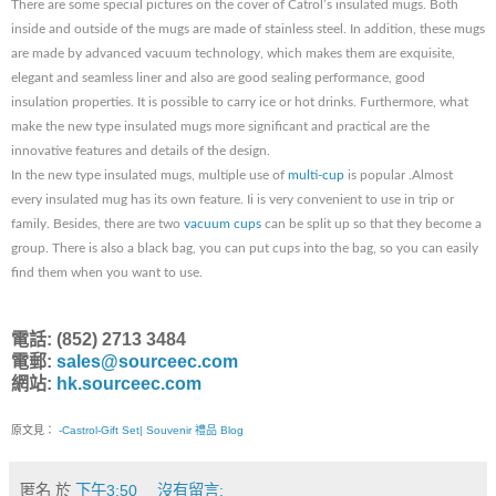
There are some special pictures on the cover of Catrol’s insulated mugs. Both
inside and outside of the mugs are made of stainless steel. In addition, these mugs
are made by advanced vacuum technology, which makes them are exquisite,
elegant and seamless liner and also are good sealing performance, good
insulation properties. It is possible to carry ice or hot drinks. Furthermore, what
make the new type insulated mugs more significant and practical are the
innovative features and details of the design.
In the new type insulated mugs, multiple use of
multi-cup
is popular .Almost
every insulated mug has its own feature. Ii is very convenient to use in trip or
family. Besides, there are two
vacuum cups
can be split up so that they become a
group. There is also a black bag, you can put cups into the bag, so you can easily
find them when you want to use.
電話: (852) 2713 3484
電郵:
sales@sourceec.com
網站:
hk.sourceec.com
原文見：
-Castrol-Gift Set| Souvenir 禮品 Blog
匿名
於
下午3:50
沒有留言: