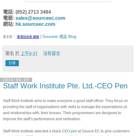
電話: (852) 2713 3484
電郵:
sales@sourceec.com
網站:
hk.sourceec.com
| Souvenir 禮品 Blog
原文見：
-
香港扶幼會-錦旗
匿名
於
上午9:37
沒有留言:
分享
2015-06-29
Staff Work Institute Pte. Ltd.-CEO Pen
Staff Work Institute aims to make everyone a good staff officer. They focus on 
providing the staff of organisations with skills to manage the expectations of, 
and relationships with, their bosses. Their programmers are designed to 
improve the staff’s performance and motivation.
Staff Work Institute selected a black CEO 
pen
 at Source EC to give customers 