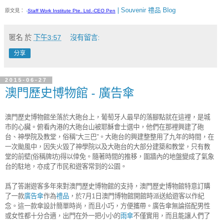
| Souvenir 禮品 Blog
原文見：
-
Staff Work Institute Pte. Ltd.-CEO Pen
匿名
於
下午3:57
沒有留言:
分享
2015-06-27
澳門歷史博物館 - 廣告傘
澳門歷史博物館坐落於大砲台上，葡萄牙人最早的落腳點就在這裡，是城
市的心臟。俯看內港的大砲台山被耶穌會士選中，他們在那裡興建了砲
台、神學院及教堂，俗稱“大三巴”。大砲台的興建整整用了九年的時間，在
一次颱風中，因失火毀了神學院以及大砲台的大部分建築和教堂，只有教
堂的前壁(俗稱牌坊)得以倖免。隨著時間的推移，圍牆內的地盤變成了氣象
台的駐地，亦成了市民和遊客常到的公園。
爲了答謝遊客多年來對澳門歷史博物館的支持，澳門歷史博物館特意訂購
了一款
廣告傘
作為
禮品
，於7月1日澳門博物館開館時派送給遊客以作紀
念。這一款傘設計簡單時尚，而且小巧，方便攜帶。廣告傘無論搭配男性
或女性都十分合適，出門在外一把小小的
雨傘
不僅實用，而且能讓人們了