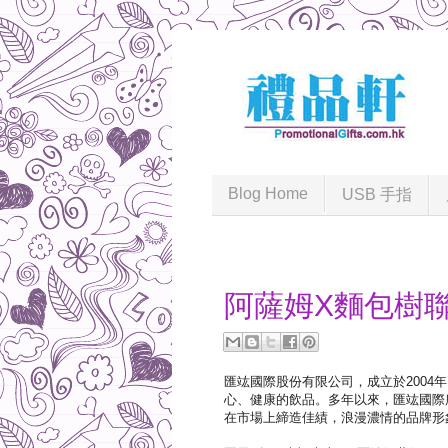
Blog Home
USB 手指
2017-12-31
阿薩姆X麵包樹
匯竑國際股份有限公司，成立於200
心、健康的飲品。多年以來，匯竑國際
在市場上締造佳績，浪漫濃情的品牌形