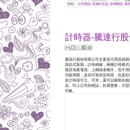
標籤：
公司禮品
,
宣傳紀念品
,
宣傳贈品
,
廣
2017-12-30
計時器-騰達行
騰達行股份有限公司主要是代理及經銷
器款式新穎，計時精確，兩種計時模式
隨意地看電視、上網或者聊天，也不用
功能局限，是你可靠的定時器，也是好
款計時器可立、可夾，還可以吸附在鐵
品，印上公司的標誌，於展覽會，大型
印象。