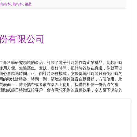
告隨行杯
,
隨行杯
,
禮品
股份有限公司
生命科學研究領域的產品，訂製了電子計時器作為企業禮品。此款計時
使用方便。無論蒸魚、煮飯，定好時間，把計時器放在身邊，你就可以
擔心會錯過時間。正、倒計時兩種模式，突破傳統計時器只有倒計時的
用的秒錶計時器，時間一到，清脆的響鈴聲音自動響起，方便使用。此
質表面上，隨身攜帶或者放在桌面上使用。採購易相信一份合適的禮
活動或節日時贈送給客戶，會有意想不到的宣傳效果，令人留下深刻的