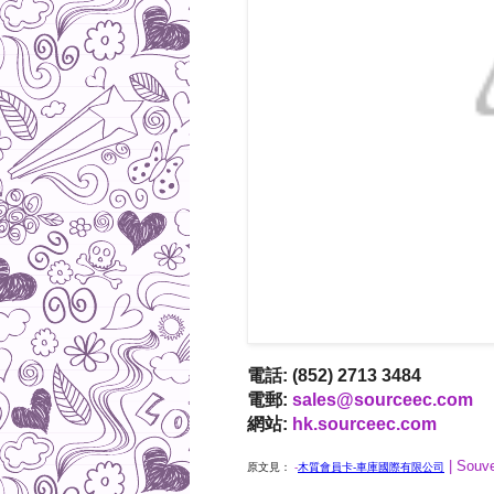
電話: (852) 2713 3484
電郵:
sales@sourceec.com
網站:
hk.sourceec.com
| Souv
原文見：
-
木質會員卡-車庫國際有限公司