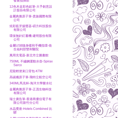
發展指揮部
12色木盒彩色鉛筆-大予創意設
計股份有限公司
金屬典雅原子筆-貴族國際有限
公司
炫彩藍牙揚聲器-碩方科技股份
有限公司
環保無針釘書機-建明股份有限
公司
金屬USB隨身碟和手機指環-衛
生福利部雙和醫院
萬用充電器-新北市立圖書館
750ML 不鏽鋼運動水壺-Spirax
Sarco
尼龍輕便束口背包-KTM
高碳纖原子筆-飛特立航空公司
340ML馬克杯-海洋大學樂水社
金屬典雅原子筆-正茂生物科技
有限公司
瑞士廣告筆-香港商優信電子有
限公司新竹分公司
水晶獎座-Hotels Combined 比
驛