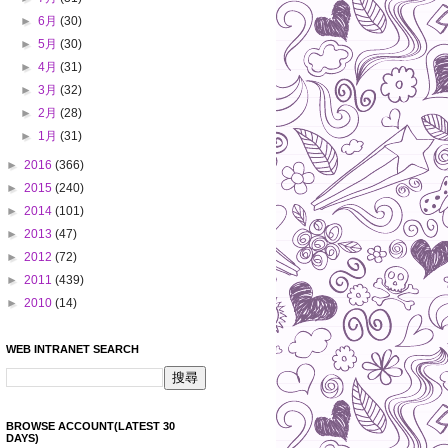
►
6月
(30)
►
5月
(30)
►
4月
(31)
►
3月
(32)
►
2月
(28)
►
1月
(31)
►
2016
(366)
►
2015
(240)
►
2014
(101)
►
2013
(47)
►
2012
(72)
►
2011
(439)
►
2010
(14)
WEB INTRANET SEARCH
BROWSE ACCOUNT(LATEST 30
DAYS)