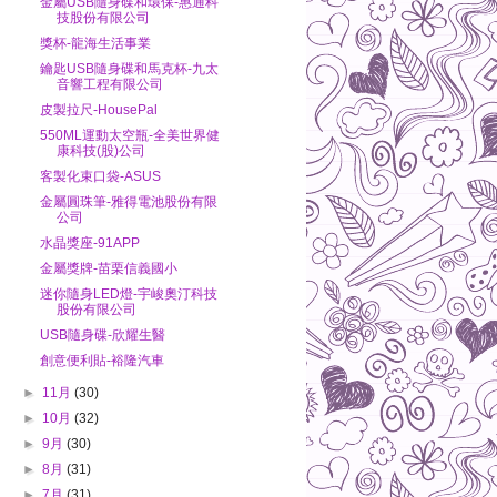
金屬USB隨身碟和環保-惠通科
技股份有限公司
獎杯-龍海生活事業
鑰匙USB隨身碟和馬克杯-九太
音響工程有限公司
皮製拉尺-HousePal
550ML運動太空瓶-全美世界健
康科技(股)公司
客製化束口袋-ASUS
金屬圓珠筆-雅得電池股份有限
公司
水晶獎座-91APP
金屬獎牌-苗栗信義國小
迷你隨身LED燈-宇峻奧汀科技
股份有限公司
USB隨身碟-欣耀生醫
創意便利貼-裕隆汽車
►
11月
(30)
►
10月
(32)
►
9月
(30)
►
8月
(31)
►
7月
(31)