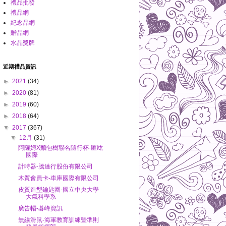
禮品批發
禮品網
紀念品網
贈品網
水晶獎牌
近期禮品資訊
►
2021
(34)
►
2020
(81)
►
2019
(60)
►
2018
(64)
▼
2017
(367)
▼
12月
(31)
阿薩姆X麵包樹聯名隨行杯-匯竑
國際
計時器-騰達行股份有限公司
木質會員卡-車庫國際有限公司
皮質造型鑰匙圈-國立中央大學
大氣科學系
廣告帽-碁峰資訊
無線滑鼠-海軍教育訓練暨準則