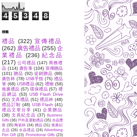
4
5
3
4
8
標籤
禮品
(322)
宣傳禮品
(262)
廣告禮品
(255)
企
業禮品
(236)
紀念品
(217)
公司禮品
(147)
商務禮
品
(114)
廣告筆
(104)
宣傳贈品
(101)
贈品
(92)
促銷贈品
(88)
廣告杯
(78)
USB手指
(75)
禮品
筆
(68)
USB禮品
(62)
禮物
(58)
推廣禮品
(57)
環保禮品
(57)
禮
品網誌
(53)
USB Flash Drive
(51)
文具禮品
(51)
禮品杯
(48)
禮品訂制
(48)
USB Flash
(41)
禮品文章分享
(41)
企業贈品
(38)
文具紀念品
(37)
Business
Gifts
(36)
戶外及運動禮品
(35)
水晶獎
座
(35)
陶瓷杯
(34)
赠品
(31)
推廣紀
念品
(26)
水晶禮品
(24)
Advertising
Pen Gift
(23)
Promotional Gifts
(23)