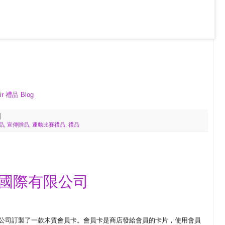
ir 禮品 Blog
品
,
宣傳贈品
,
運動比賽禮品
,
禮品
庫國際有限公司
公司訂製了一款木質會員卡。會員卡是商店發給會員的卡片，使用會員