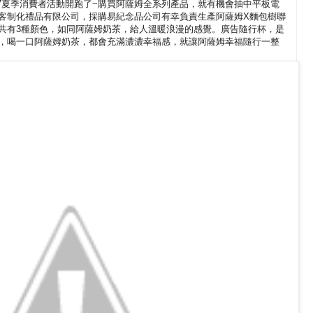
017夏季消費者活動開跑了~購買阿薩姆全系列產品，就有機會抽中平板電
客制化禮品有限公司，採購易紀念品公司有幸負責生產阿薩姆X麵包樹聯
共有3種顏色，如同阿薩姆奶茶，給人溫暖浪漫的感覺。廣告隨行杯，是
，喝一口阿薩姆奶茶，都會充滿濃濃幸福感，就讓阿薩姆幸福隨行一整