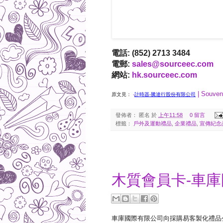
電話: (852) 2713 3484
電郵:
sales@sourceec.com
網站:
hk.sourceec.com
| Souven
原文見：
-
計時器-騰達行股份有限公司
發佈者：
匿名
於
上午11:58
0 留言
標籤：
戶外及運動禮品
,
企業禮品
,
宣傳紀念
2017-12-29
木質會員卡-車
車庫國際有限公司向採購易客製化禮品