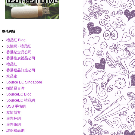
夥伴網站
禮品紅 Blog
友情網 - 禮品紅
香港紀念品公司
香港推廣禮品公司
禮品紅
香港禮品訂造公司
水晶座
Source EC Singapore
採購易台灣
SourceEC Blog
SourceEC 禮品網
USB 手指網
友情博客
廣告杯網
廣告筆網
環保禮品網