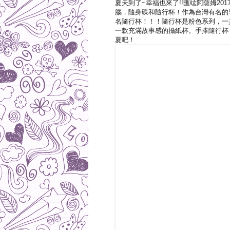
夏天到了~幸福也來了!!匯竑阿薩姆2
腦，隨身碟和隨行杯！作為台灣有名的
名隨行杯！！！隨行杯是粉色系列，一
一款充滿故事感的攝紙杯。手捧隨行杯
夏吧！