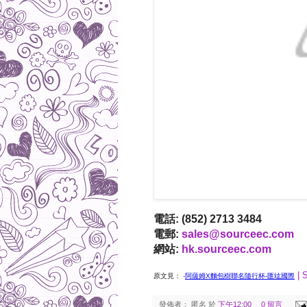
電話: (852) 2713 3484
電郵:
sales@sourceec.com
網站:
hk.sourceec.com
| 
原文見：
-
阿薩姆X麵包樹聯名隨行杯-匯竑國際
發佈者：
匿名
於
下午12:00
0 留言