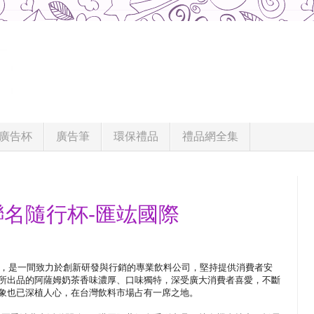
廣告杯
廣告筆
環保禮品
禮品網全集
聯名隨行杯-匯竑國際
4年，是一間致力於創新研發與行銷的專業飲料公司，堅持提供消費者安
所出品的阿薩姆奶茶香味濃厚、口味獨特，深受廣大消費者喜愛，不斷
象也已深植人心，在台灣飲料市場占有一席之地。