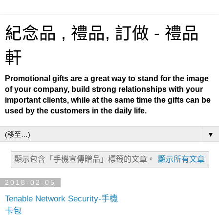
紀念品 , 禮品, 訂做 - 禮品
軒
Promotional gifts are a great way to stand for the image
of your company, build strong relationships with your
important clients, while at the same time the gifts can be
used by the customers in the daily life.
▼
顯示包含「手機宣傳贈品」
標籤的文章。
顯示所有文章
2018-02-05
Tenable Network Security-手機
卡包