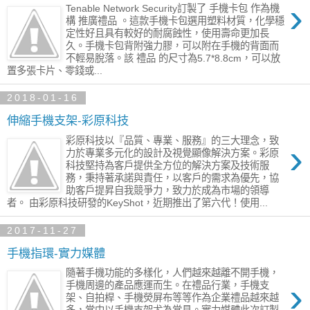
›
Tenable Network Security訂製了 手機卡包 作為機
構 推廣禮品 。這款手機卡包選用塑料材質，化學穩
定性好且具有較好的耐腐蝕性，使用壽命更加長
久。手機卡包背附強力膠，可以附在手機的背面而
不輕易脫落。該 禮品 的尺寸為5.7*8.8cm，可以放
置多張卡片、零錢或...
2018-01-16
伸縮手機支架-彩原科技
彩原科技以『品質、專業、服務』的三大理念，致
›
力於專業多元化的設計及視覺顯像解決方案。彩原
科技堅持為客戶提供全方位的解決方案及技術服
務，秉持著承諾與責任，以客戶的需求為優先，協
助客戶提昇自我競爭力，致力於成為市場的領導
者。 由彩原科技研發的KeyShot，近期推出了第六代！使用...
2017-11-27
手機指環-實力媒體
隨著手機功能的多樣化，人們越來越離不開手機，
›
手機周邊的產品應運而生。在禮品行業，手機支
架、自拍桿、手機熒屏布等等作為企業禮品越來越