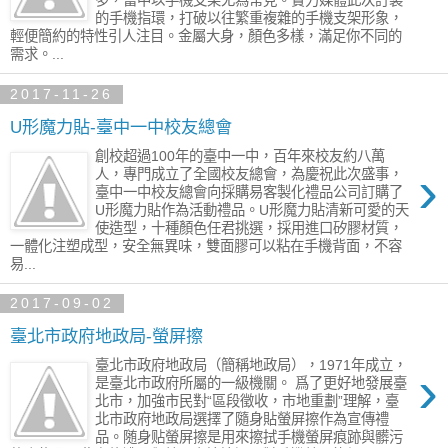
多，當中以手機支架尤為常見。實力媒體此次訂製
的手機指環，打破以往繁重複雜的手機支架形象，
輕便簡約的特性引人注目。金屬大身，顏色多樣，滿足你不同的
需求。...
2017-11-26
U形魔力貼-臺中一中校友總會
創校超過100年的臺中一中，百年來校友約八萬
›
人，專門成立了全國校友總會，為慶祝此次盛事，
臺中一中校友總會向採購易客製化禮品公司訂購了
U形魔力貼作為活動禮品。U形魔力貼清新可愛的天
使造型，十種顏色任君挑選，採用進口矽膠材質，
一體化注塑成型，安全無異味，雙面膠可以粘在手機背面，不容
易...
2017-09-02
臺北市政府地政局-螢屏擦
臺北市政府地政局（簡稱地政局），1971年成立，
›
是臺北市政府所屬的一級機關。 爲了更好地發展臺
北市，加強市民對“區段徵收，市地重劃”理解，臺
北市政府地政局選擇了隨身貼螢屏擦作為宣傳禮
品。随身贴螢屏擦是用來擦拭手機螢屏痕跡與髒污