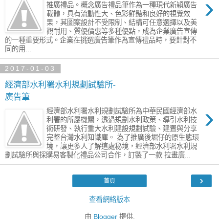
›
推廣禮品。概念廣告禮品筆作為一種現代新穎廣告
載體，具有流動性大、色彩鮮豔和良好的視覺效
果，其圖案設計不受限制、結構可任意選擇以及美
觀耐用、質優價惠等多種優點，成為企業廣告宣傳
的一種重要形式。企業在挑選廣告筆作為宣傳禮品時，要針對不
同的用...
2017-01-03
經濟部水利署水利規劃試驗所-
廣告筆
›
經濟部水利署水利規劃試驗所為中華民國經濟部水
利署的所屬機關，透過規劃水利政策、導引水利技
術研發、執行重大水利建設規劃試驗、建置與分享
完整台灣水利知識庫。 為了推廣後堀仔的原生態環
境，讓更多人了解這處秘境，經濟部水利署水利規
劃試驗所與採購易客製化禮品公司合作，訂製了一款 拉畫廣...
›
首頁
查看網絡版本
由
Blogger
提供.