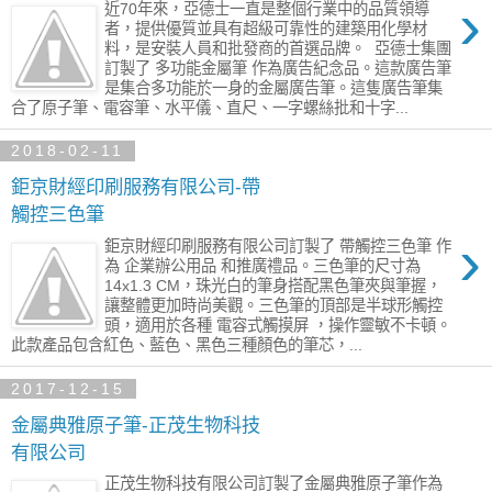
›
近70年來，亞德士一直是整個行業中的品質領導
者，提供優質並具有超級可靠性的建築用化學材
料，是安裝人員和批發商的首選品牌。 ​ 亞德士集團
訂製了 多功能金屬筆 作為廣告紀念品。這款廣告筆
是集合多功能於一身的金屬廣告筆。這隻廣告筆集
合了原子筆、電容筆、水平儀、直尺、一字螺絲批和十字...
2018-02-11
鉅京財經印刷服務有限公司-帶
觸控三色筆
›
鉅京財經印刷服務有限公司訂製了 帶觸控三色筆 作
為 企業辦公用品 和推廣禮品。三色筆的尺寸為
14x1.3 CM，珠光白的筆身搭配黑色筆夾與筆握，
讓整體更加時尚美觀。三色筆的頂部是半球形觸控
頭，適用於各種 電容式觸摸屏 ，操作靈敏不卡頓。
此款產品包含紅色、藍色、黑色三種顏色的筆芯，...
2017-12-15
金屬典雅原子筆-正茂生物科技
有限公司
正茂生物科技有限公司訂製了金屬典雅原子筆作為