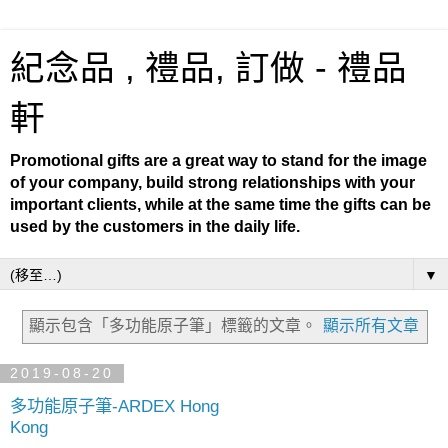
紀念品 , 禮品, 訂做 - 禮品
軒
Promotional gifts are a great way to stand for the image
of your company, build strong relationships with your
important clients, while at the same time the gifts can be
used by the customers in the daily life.
▼
顯示包含「多功能原子筆」
標籤的文章。
顯示所有文章
2019-08-20
多功能原子筆-ARDEX Hong
Kong