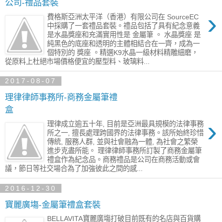
公司-禮品套裝
›
費格斯亞洲太平洋（香港）有限公司在 SourceEC
中採購了一套禮品套裝。禮品包括了具有紀念意義
是水晶獎座和充滿實用性是 金屬筆 。 水晶獎座 是
純黑色的底座和透明的主體相結合在一齊，成為一
個特別的 獎座 。精選K9水晶一級材料精雕細磨，
從原料上杜絕市場價格便宜的壓型料、玻璃料...
2017-08-07
理律律師事務所-商務金屬筆禮
盒
›
理律成立逾五十年, 目前是亞洲最具規模的法律事務
所之一, 擅長處理跨國界的法律事務。該所始終珍惜
傳統, 服務人群, 並與社會融為一體, 為社會之繁榮
進步克盡所能。 理律律師事務所訂製了商務金屬筆
禮盒作為紀念品。商務禮品是公司在商務活動或會
議，節日等社交場合為了加強彼此之間的感...
2016-12-30
寶麗廣塲-金屬筆禮盒套裝
BELLAVITA寶麗廣塲打破目前既有的名店與百貨購