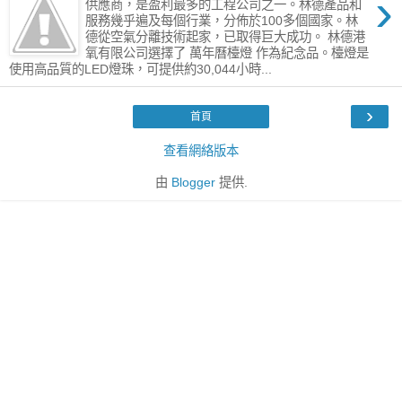
›
供應商，是盈利最多的工程公司之一。林德產品和
服務幾乎遍及每個行業，分佈於100多個國家。林
德從空氣分離技術起家，已取得巨大成功。 林德港
氧有限公司選擇了 萬年曆檯燈 作為紀念品。檯燈是
使用高品質的LED燈珠，可提供約30,044小時...
›
首頁
查看網絡版本
由
Blogger
提供.