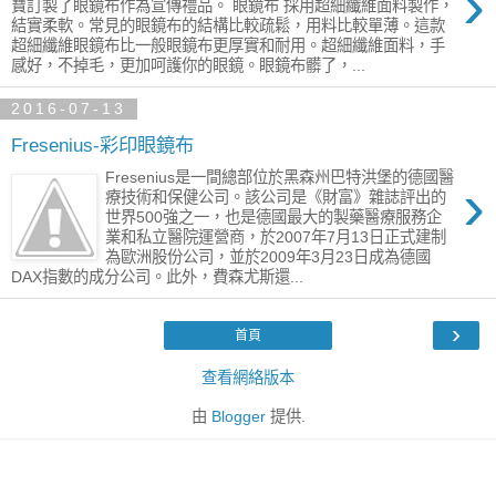
›
寶訂製了眼鏡布作為宣傳禮品。 眼鏡布 採用超細纖維面料製作，
結實柔軟。常見的眼鏡布的結構比較疏鬆，用料比較單薄。這款
超細纖維眼鏡布比一般眼鏡布更厚實和耐用。超細纖維面料，手
感好，不掉毛，更加呵護你的眼鏡。眼鏡布髒了，...
2016-07-13
Fresenius-彩印眼鏡布
Fresenius是一間總部位於黑森州巴特洪堡的德國醫
›
療技術和保健公司。該公司是《財富》雜誌評出的
世界500強之一，也是德國最大的製藥醫療服務企
業和私立醫院運營商，於2007年7月13日正式建制
為歐洲股份公司，並於2009年3月23日成為德國
DAX指數的成分公司。此外，費森尤斯還...
›
首頁
查看網絡版本
由
Blogger
提供.