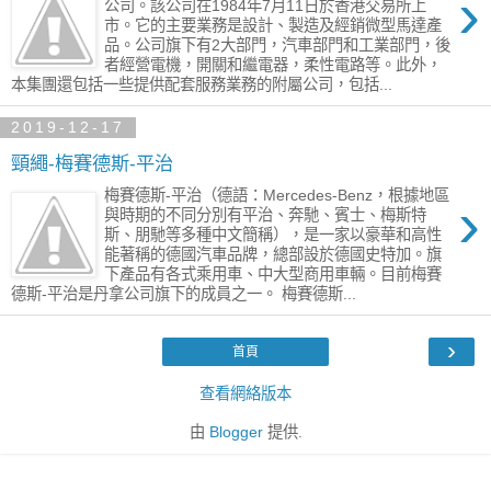
›
公司。該公司在1984年7月11日於香港交易所上
市。它的主要業務是設計、製造及經銷微型馬達產
品。公司旗下有2大部門，汽車部門和工業部門，後
者經營電機，開關和繼電器，柔性電路等。此外，
本集團還包括一些提供配套服務業務的附屬公司，包括...
2019-12-17
頸繩-梅賽德斯-平治
梅賽德斯-平治（德語：Mercedes-Benz，根據地區
›
與時期的不同分別有平治、奔馳、賓士、梅斯特
斯、朋馳等多種中文簡稱），是一家以豪華和高性
能著稱的德國汽車品牌，總部設於德國史特加。旗
下產品有各式乘用車、中大型商用車輛。目前梅賽
德斯-平治是丹拿公司旗下的成員之一。 梅賽德斯...
›
首頁
查看網絡版本
由
Blogger
提供.