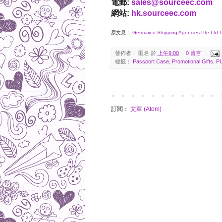
電郵:
sales@sourceec.com
網站:
hk.sourceec.com
原文見：
Germaxco Shipping Agencies Pte Ltd-P
發佈者：
匿名
於
上午9:00
0 留言
標籤：
Passport Case
,
Promotional Gifts
,
PU
訂閱：
文章 (Atom)