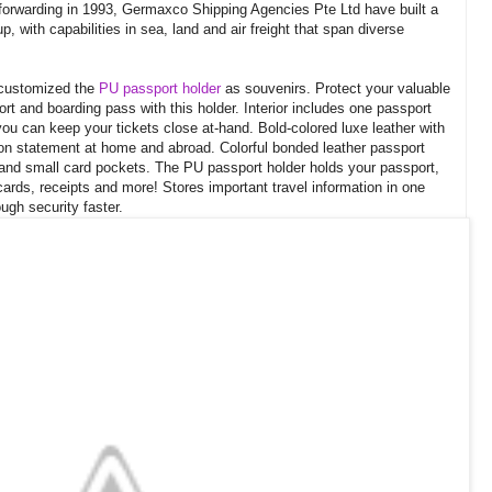
 forwarding in 1993, Germaxco Shipping Agencies Pte Ltd have built a
up, with capabilities in sea, land and air freight that span diverse
customized the
PU passport holder
as souvenirs. Protect your valuable
rt and boarding pass with this holder. Interior includes one passport
u can keep your tickets close at-hand. Bold-colored luxe leather with
ion statement at home and abroad. Colorful bonded leather passport
s and small card pockets. The PU passport holder holds your passport,
 cards, receipts and more! Stores important travel information in one
ugh security faster.