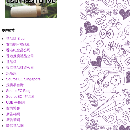
夥伴網站
禮品紅 Blog
友情網 - 禮品紅
香港紀念品公司
香港推廣禮品公司
禮品紅
香港禮品訂造公司
水晶座
Source EC Singapore
採購易台灣
SourceEC Blog
SourceEC 禮品網
USB 手指網
友情博客
廣告杯網
廣告筆網
環保禮品網