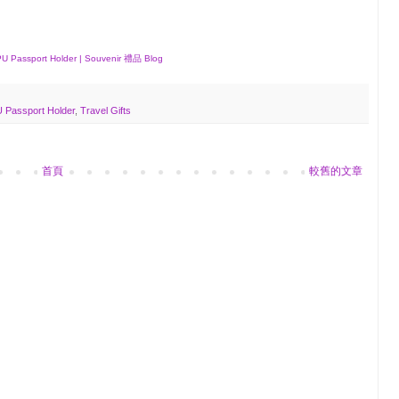
U Passport Holder | Souvenir 禮品 Blog
 Passport Holder
,
Travel Gifts
首頁
較舊的文章