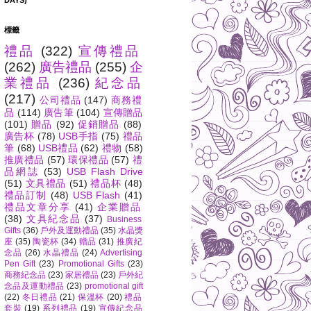
DAYS)
標籤
禮品
(322)
宣傳禮品
(262)
廣告禮品
(255)
企
業禮品
(236)
紀念品
(217)
公司禮品
(147)
商務禮
品
(114)
廣告筆
(104)
宣傳贈品
(101)
贈品
(92)
促銷贈品
(88)
廣告杯
(78)
USB手指
(75)
禮品
筆
(68)
USB禮品
(62)
禮物
(58)
推廣禮品
(57)
環保禮品
(57)
禮
品網誌
(53)
USB Flash Drive
(51)
文具禮品
(51)
禮品杯
(48)
禮品訂制
(48)
USB Flash
(41)
禮品文章分享
(41)
企業贈品
(38)
文具紀念品
(37)
Business
Gifts
(36)
戶外及運動禮品
(35)
水晶獎
座
(35)
陶瓷杯
(34)
赠品
(31)
推廣紀
念品
(26)
水晶禮品
(24)
Advertising
Pen Gift
(23)
Promotional Gifts
(23)
商務紀念品
(23)
家居禮品
(23)
戶外紀
念品及運動禮品
(23)
promotional gift
(22)
冬日禮品
(21)
保溫杯
(20)
禮品
套裝
(19)
系列禮品
(19)
宣傳紀念品