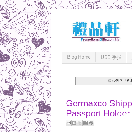
Blog Home
USB 手指
顯示包含「PU Pa
2017-04-05
Germaxco Shippi
Passport Holder