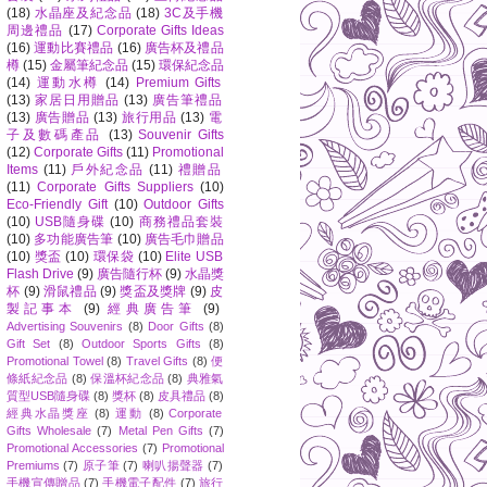
(18)
水晶座及紀念品
(18)
3C及手機
周邊禮品
(17)
Corporate Gifts Ideas
(16)
運動比賽禮品
(16)
廣告杯及禮品
樽
(15)
金屬筆紀念品
(15)
環保紀念品
(14)
運動水樽
(14)
Premium Gifts
(13)
家居日用贈品
(13)
廣告筆禮品
(13)
廣告贈品
(13)
旅行用品
(13)
電
子及數碼產品
(13)
Souvenir Gifts
(12)
Corporate Gifts
(11)
Promotional
Items
(11)
戶外紀念品
(11)
禮贈品
(11)
Corporate Gifts Suppliers
(10)
Eco-Friendly Gift
(10)
Outdoor Gifts
(10)
USB隨身碟
(10)
商務禮品套裝
(10)
多功能廣告筆
(10)
廣告毛巾贈品
(10)
獎盃
(10)
環保袋
(10)
Elite USB
Flash Drive
(9)
廣告隨行杯
(9)
水晶獎
杯
(9)
滑鼠禮品
(9)
獎盃及獎牌
(9)
皮
製記事本
(9)
經典廣告筆
(9)
Advertising Souvenirs
(8)
Door Gifts
(8)
Gift Set
(8)
Outdoor Sports Gifts
(8)
Promotional Towel
(8)
Travel Gifts
(8)
便
條紙紀念品
(8)
保溫杯紀念品
(8)
典雅氣
質型USB隨身碟
(8)
獎杯
(8)
皮具禮品
(8)
經典水晶獎座
(8)
運動
(8)
Corporate
Gifts Wholesale
(7)
Metal Pen Gifts
(7)
Promotional Accessories
(7)
Promotional
Premiums
(7)
原子筆
(7)
喇叭揚聲器
(7)
手機宣傳贈品
(7)
手機電子配件
(7)
旅行