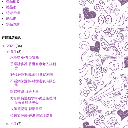
禮品批發
禮品網
紀念品網
贈品網
水晶獎牌
近期禮品資訊
▼
2021
(34)
▼
5月
(8)
水晶獎座-奇亞電商
手環計步器-香港耆康老人福利
會
3合1伸縮數據線-社會福利署
不銹鋼保溫杯-林德港氧有限公
司
環保頸繩-綠色力量
方形簡易運動水樽-循道衛理灣
仔長者服務中心
皮製筆記簿-智新書院
拉鍊文件袋-香港遊樂場協會
►
4月
(7)