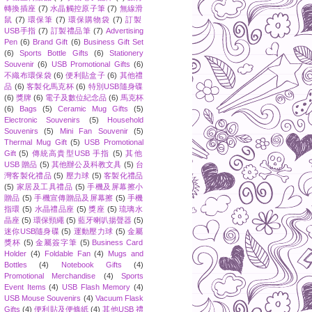
轉換插座
(7)
水晶觸控原子筆
(7)
無線滑
鼠
(7)
環保筆
(7)
環保購物袋
(7)
訂製
USB手指
(7)
訂製禮品筆
(7)
Advertising
Pen
(6)
Brand Gift
(6)
Business Gift Set
(6)
Sports Bottle Gifts
(6)
Stationery
Souvenir
(6)
USB Promotional Gifts
(6)
不織布環保袋
(6)
便利貼盒子
(6)
其他禮
品
(6)
客製化馬克杯
(6)
特別USB隨身碟
(6)
獎牌
(6)
電子及數位紀念品
(6)
馬克杯
(6)
Bags
(5)
Ceramic Mug Gifts
(5)
Electronic Souvenirs
(5)
Household
Souvenirs
(5)
Mini Fan Souvenir
(5)
Thermal Mug Gift
(5)
USB Promotional
Gift
(5)
傳統高貴型USB 手指
(5)
其他
USB 贈品
(5)
其他辦公及科教文具
(5)
台
灣客製化禮品
(5)
壓力球
(5)
客製化禮品
(5)
家居及工具禮品
(5)
手機及屏幕擦小
贈品
(5)
手機宣傳贈品及屏幕擦
(5)
手機
指環
(5)
水晶禮品座
(5)
獎座
(5)
琉璃水
晶座
(5)
環保頸繩
(5)
藍牙喇叭揚聲器
(5)
迷你USB隨身碟
(5)
運動壓力球
(5)
金屬
獎杯
(5)
金屬簽字筆
(5)
Business Card
Holder
(4)
Foldable Fan
(4)
Mugs and
Bottles
(4)
Notebook Gifts
(4)
Promotional Merchandise
(4)
Sports
Event Items
(4)
USB Flash Memory
(4)
USB Mouse Souvenirs
(4)
Vacuum Flask
Gifts
(4)
便利貼及便條紙
(4)
其他USB 禮