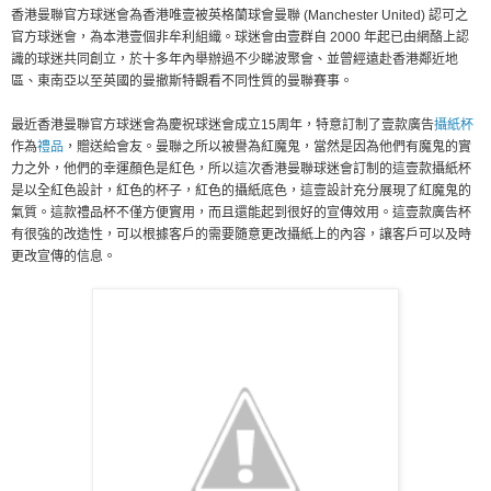
香港曼聯官方球迷會為香港唯壹被英格蘭球會曼聯 (Manchester United) 認可之
官方球迷會，為本港壹個非牟利組織。球迷會由壹群自 2000 年起已由網酪上認
識的球迷共同創立，於十多年內舉辦過不少睇波聚會、並曾經遠赴香港鄰近地
區、東南亞以至英國的曼撤斯特觀看不同性質的曼聯賽事。
最近香港曼聯官方球迷會為慶祝球迷會成立15周年，特意訂制了壹款廣告
攝紙杯
作為
禮品
，贈送給會友。曼聯之所以被譽為紅魔鬼，當然是因為他們有魔鬼的實
力之外，他們的幸運顏色是紅色，所以這次香港曼聯球迷會訂制的這壹款攝紙杯
是以全紅色設計，紅色的杯子，紅色的攝紙底色，這壹設計充分展現了紅魔鬼的
氣質。這款禮品杯不僅方便實用，而且還能起到很好的宣傳效用。這壹款廣告杯
有很強的改造性，可以根據客戶的需要隨意更改攝紙上的內容，讓客戶可以及時
更改宣傳的信息。