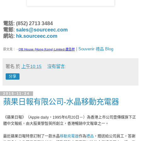
電話: (852) 2713 3484
電郵:
sales@sourceec.com
網站:
hk.sourceec.com
| Souvenir 禮品 Blog
原文見：
-
QB House (Hong Kong) Limited-廣告杯
匿名
於
上午10:15
沒有留言:
分享
2015-11-24
蘋果日報有限公司-水晶移動充電器
《蘋果日報》（Apple daily，1995年6月20日－）為香港上市公司壹傳媒旗下正
體中文報紙，由大股東黎智英所創立，香港暢銷中文報章之一。
最近蘋果日報特意訂制了一款水晶
移動充電器
作為
禮品
，贈送給公司員工，答謝