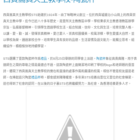
西貢嵩真天主教學校STS始建於1924年，由丁味略神父創立，位於西貢墟邊沿小山崗上的西貢崇
真天主教中學，迄今已近八十多年歷史，是壹所天主教教區中學。學校秉承天主教香港教區辦學
宗旨，弘揚基督精神，引領學生透過學校生活，結合知識、信仰、文化與生活，培育完整人格，
以謙、愛、勤、誠，發揮崇真精神，愛己愛人。崇真校園優美，校風淳樸，學生愛護大自然，並
以學校為榮。通過家校合作，培育學生具有良好的品德、生活習慣及語文能力，能獨立思考，組
織協作，積極愉快地持續學習。
STS選購了壹款陶瓷杯作爲
禮品
，於8月25日舉辦的同學會上派送。
陶瓷杯
象征高貴典雅，用于表
達師生之間的尊敬之情是最適合不過。這款陶瓷杯上面簡潔地印刷了學校的logo和老師題的壹首
詩，體現了西貢嵩真天主教學校的實在和直接的處事作風和嚴謹的校風。相信不管是校友還是老
師，在捧起這只陶瓷
禮品杯
時，都會感到陣陣暖意。多年來STS培養出壹位又壹位的社會棟梁，
這也得到了社會的認同，在以後的日子裏STS也將繼續努力，為社會，為香港培養更多人才。