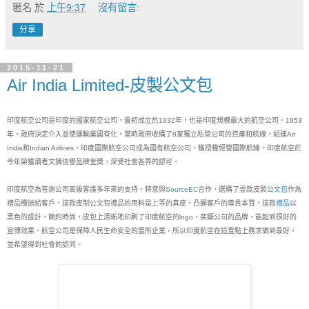
匿名
於
上午9:37
沒有留言:
分享
2015-11-21
Air India Limited-皮製公文包
印度航空公司是印度的國家航空公司，最初成立於1932年，也是印度規模最大的航空公司。1953
年，政府決定介入並使運輸業國有化，當時政府收購了8家獨立私營公司的資產和航線，組建Air
India和Indian Airlines，印度國際航空公司成為國有航空公司，獲授權經營國際航線。印度航空於
今年榮獲讀者文摘信譽品牌金獎，深受社會各界的認可。
印度航空為答謝公司高級客護多年來的支持，特意與
SourceEC
合作，選購了壹款皮製
公文包
作為
禮品贈送給客戶。這款皮制公文包禮品的用料是上等的真皮，凸顯客戶的尊貴本質。這款
禮品
以
黑色的設計，簡約時尚，皮包上清晰地印刷了印度航空的logo，突顯公司的品牌，能起到很好的
宣傳效果。航空公司是保障人民生命安全的壹所企業，所以印度航空在這壹點上務求做到最好，
並希望得到社會的認同。