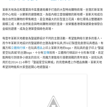
荃新天地為信和置業與市區重建局攜手打造的大型時尚購物商場，坐落於新荃灣
的中心地段，以嶄新的建築概念，為區內樹立壹個耀眼的新地標。荃新天地成功
融合自然及購物的零售概念，是全港最大的巨型直立花員，綠化環境占整體護外
面積三成，將大自然氣息與時尚購物消閒於壹身，並榮獲香港環保建築會頒發白
金級別證書，成為全港第壹個綠色商場。
每壹年荃新天地都會為聖誕節設計不同的主題活動，希望能夠吸引更多的客人。
而今年荃新天地設計的聖誕節的主題為童年玩具,所以訂製壹批創意玩具禮品，有
魔方和
立體飛行棋
。在玩具
禮品
上印上荃新天地的logo，而玩具的盒子印上"聖誕
星空玩具城"的主題logo，十分有
宣傳
效用。立體飛行棋設計十分形象可愛，肯定
能夠吸引到很多小朋友的目光，而魔方更能吸引喜歡挑戰的青年朋友。該批玩具
用於在2014-11-6舉行「聖誕星空玩樂城」的亮燈典禮上作禮品換購。荃新天地
希望到時能和大家壹起開心地過聖誕。