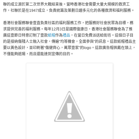
聯的成立源於第二次世界大戰結束後。當時香港社會需要大量大規模的救濟工
作，社聯於是在1947成立，負責統籌及策劃日趨多元化的各種救濟和福利服務。
香港社會服務聯會壹直負責社區的福利服務工作，把服務好社會民眾為目標，務
求提供完善的福利服務。每年12月3日是國際復康日，香港社會服務聯會為了推
廣這壹節日特意訂制了壹款
紙帽
作為
禮品
，在當日免費派送給街坊。這個日子目
的是接納傷殘人士融入社會，傳遍“均等機會，全面參與”的訊息。這款紙帽禮品主
要以黃色設計，並印刷著“傷健齊心，萬眾壹家”的logo。這款廣告帽佩戴在頭上，
不僅能夠遮陽，而且還能達到宣傳的目的。