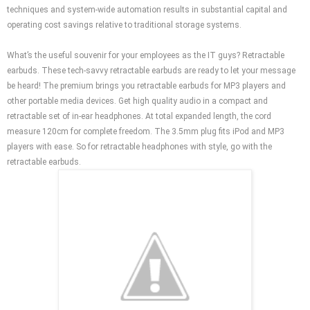
techniques and system-wide automation results in substantial capital and
operating cost savings relative to traditional storage systems.
What’s the useful souvenir for your employees as the IT guys? Retractable
earbuds. These tech-savvy retractable earbuds are ready to let your message
be heard! The premium brings you retractable earbuds for MP3 players and
other portable media devices. Get high quality audio in a compact and
retractable set of in-ear headphones. At total expanded length, the cord
measure 120cm for complete freedom. The 3.5mm plug fits iPod and MP3
players with ease. So for retractable headphones with style, go with the
retractable earbuds.