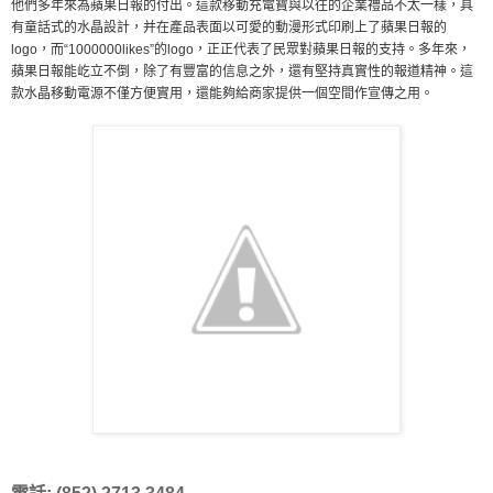
他們多年來為蘋果日報的付出。這款移動充電寶與以往的企業禮品不太一樣，具
有童話式的水晶設計，并在產品表面以可愛的動漫形式印刷上了蘋果日報的
logo，而“1000000likes”的logo，正正代表了民眾對蘋果日報的支持。多年來，
蘋果日報能屹立不倒，除了有豐富的信息之外，還有堅持真實性的報道精神。這
款水晶移動電源不僅方便實用，還能夠給商家提供一個空間作宣傳之用。