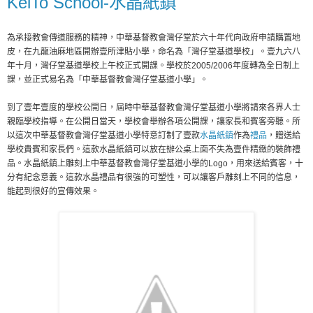
KeiTo School-水晶紙鎮
為承接教會傳道服務的精神，中華基督教會灣仔堂於六十年代向政府申請購置地
皮，在九龍油麻地區開辦壹所津貼小學，命名為「灣仔堂基道學校」。壹九六八
年十月，灣仔堂基道學校上午校正式開課。學校於2005/2006年度轉為全日制上
課，並正式易名為「中華基督教會灣仔堂基道小學」。
到了壹年壹度的學校公開日，屆時中華基督教會灣仔堂基道小學將請來各界人士
親臨學校指導。在公開日當天，學校會舉辦各項公開課，讓家長和賓客旁聽。所
以這次中華基督教會灣仔堂基道小學特意訂制了壹款
水晶紙鎮
作為
禮品
，贈送給
學校貴賓和家長們。這款水晶紙鎮可以放在辦公桌上面不失為壹件精緻的裝飾禮
品。水晶紙鎮上雕刻上中華基督教會灣仔堂基道小學的Logo，用來送給賓客，十
分有紀念意義。這款水晶禮品有很強的可塑性，可以讓客戶雕刻上不同的信息，
能起到很好的宣傳效果。