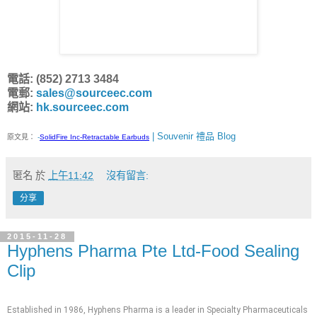
電話: (852) 2713 3484
電郵:
sales@sourceec.com
網站:
hk.sourceec.com
| Souvenir 禮品 Blog
原文見：
-
SolidFire Inc-Retractable Earbuds
匿名
於
上午11:42
沒有留言:
分享
2015-11-28
Hyphens Pharma Pte Ltd-Food Sealing
Clip
Established in 1986, Hyphens Pharma is a leader in Specialty Pharmaceuticals