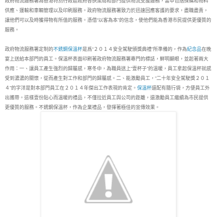
政府物流服務署為香港特別行政區政府各抉策局和部門提供物流支援服務，當中包括採購和物料
供應、運輸和車輛管理以及印刷服務。政府物流服務署致力於迅速回應客護的要求，盡職盡責，
讓他們可以及時獲得物有所值的服務。憑借“以客為本”的信念，使他們能為香港市民提供更優質的
服務。
政府物流服務署定制的
不銹鋼保溫杯
是爲“２０１４安全駕駛頒獎典禮”所準備的，作為
紀念品
在晚
宴上送給本部門的員工。保溫杯表面印刷著政府物流服務署專門的標誌，鮮明顯眼，並起著兩大
作用：一、讓員工產生強烈的歸屬感，寒冬中，為職員送上“壹杯子”的溫暖，員工拿起保溫杯就感
受到濃濃的關懷，從而產生對工作和部門的歸屬感。二、能激勵員工，“二十年安全駕駛獎２０１
４”的字洋是對本部門員工在２０１４年傑出工作表現的肯定。
保溫杯
還配有隨行袋，方便員工外
出攜帶。這樣壹份貼心而溫暖的禮品，不僅拉近員工與公司的距離，還激勵員工繼續為市民提供
更優質的服務。不銹鋼保溫杯，作為企業禮品，發揮著極佳的宣傳效果。