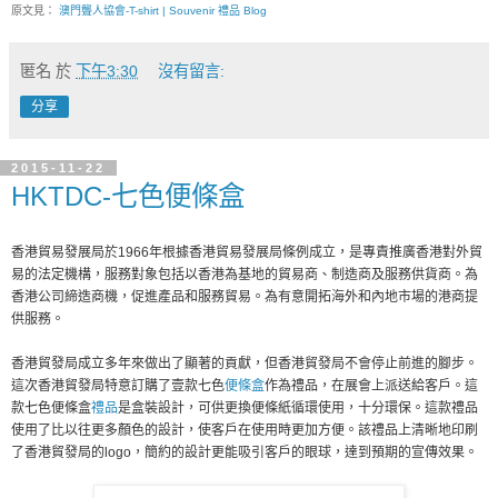
原文見：
澳門聾人協會-T-shirt | Souvenir 禮品 Blog
匿名
於
下午3:30
沒有留言:
分享
2015-11-22
HKTDC-七色便條盒
香港貿易發展局於1966年根據香港貿易發展局條例成立，是專責推廣香港對外貿
易的法定機構，服務對象包括以香港為基地的貿易商、制造商及服務供貨商。為
香港公司締造商機，促進產品和服務貿易。為有意開拓海外和內地市場的港商提
供服務。
香港貿發局成立多年來做出了顯著的貢獻，但香港貿發局不會停止前進的腳步。
這次香港貿發局特意訂購了壹款七色
便條盒
作為禮品，在展會上派送給客戶。這
款七色便條盒
禮品
是盒裝設計，可供更換便條紙循環使用，十分環保。這款禮品
使用了比以往更多顏色的設計，使客戶在使用時更加方便。該禮品上清晰地印刷
了香港貿發局的logo，簡約的設計更能吸引客戶的眼球，達到預期的宣傳效果。