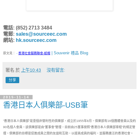
電話: (852) 2713 3484
電郵:
sales@sourceec.com
網站:
hk.sourceec.com
| Souvenir 禮品 Blog
原文見：
-
香港社會服務聯會-紙帽
匿名
於
上午10:43
沒有留言:
分享
2015-11-14
香港日本人俱樂部-USB筆
“香港日本人俱樂部”是壹個非營利性的俱樂部，成立於1955年8月。俱樂部有16個團體會員以及約
90名個人會員。該俱樂部是由“董事會”管理，目前由25董事按照“香港日本人俱樂部章程”的規定管
理。俱樂部的目標是促進成員之間的友誼和互助，以提高成員的福利，並服務廣泛的香港社會。