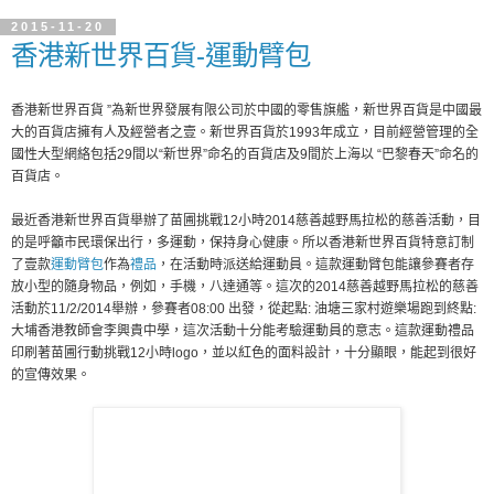
2015-11-20
香港新世界百貨-運動臂包
香港新世界百貨 ”為新世界發展有限公司於中國的零售旗艦，新世界百貨是中國最
大的百貨店擁有人及經營者之壹。新世界百貨於1993年成立，目前經營管理的全
國性大型網絡包括29間以“新世界”命名的百貨店及9間於上海以 “巴黎春天”命名的
百貨店。
最近香港新世界百貨舉辦了苗圃挑戰12小時2014慈善越野馬拉松的慈善活動，目
的是呼籲市民環保出行，多運動，保持身心健康。所以香港新世界百貨特意訂制
了壹款
運動臂包
作為
禮品
，在活動時派送給運動員。這款運動臂包能讓參賽者存
放小型的隨身物品，例如，手機，八達通等。這次的2014慈善越野馬拉松的慈善
活動於11/2/2014舉辦，參賽者08:00 出發，從起點: 油塘三家村遊樂場跑到終點:
大埔香港教師會李興貴中學，這次活動十分能考驗運動員的意志。這款運動禮品
印刷著苗圃行動挑戰12小時logo，並以紅色的面料設計，十分顯眼，能起到很好
的宣傳效果。