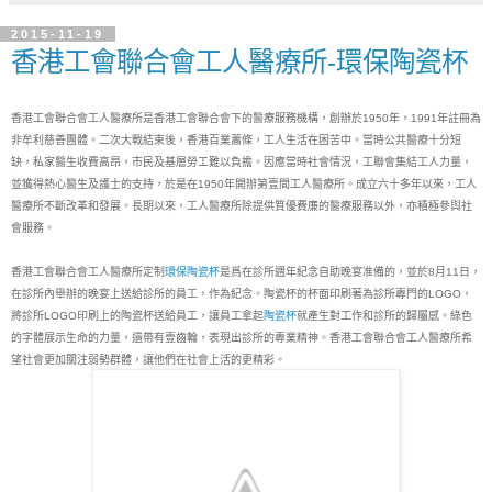
2015-11-19
香港工會聯合會工人醫療所-環保陶瓷杯
香港工會聯合會工人醫療所是香港工會聯合會下的醫療服務機構，創辦於1950年，1991年註冊為
非牟利慈善團體。二次大戰結束後，香港百業蕭條，工人生活在困苦中。當時公共醫療十分短
缺，私家醫生收費高昂，市民及基層勞工難以負擔。因應當時社會情況，工聯會集結工人力量，
並獲得熱心醫生及護士的支持，於是在1950年開辦第壹間工人醫療所。成立六十多年以來，工人
醫療所不斷改革和發展。長期以來，工人醫療所除提供質優費廉的醫療服務以外，亦積極參與社
會服務。
香港工會聯合會工人醫療所定制
環保陶瓷杯
是爲在診所週年紀念自助晚宴准備的，並於8月11日，
在診所內舉辦的晚宴上送給診所的員工，作為紀念。陶瓷杯的杯面印刷著為診所專門的LOGO，
將診所LOGO印刷上的陶瓷杯送給員工，讓員工拿起
陶瓷杯
就產生對工作和診所的歸屬感。綠色
的字體展示生命的力量，還帶有壹齒輪，表現出診所的專業精神。香港工會聯合會工人醫療所希
望社會更加關注弱勢群體，讓他們在社會上活的更精彩。