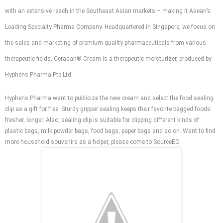
with an extensive reach in the Southeast Asian markets – making it Asean’s
Leading Specialty Pharma Company. Headquartered in Singapore, we focus on
the sales and marketing of premium quality pharmaceuticals from various
therapeutic fields. Ceradan® Cream is a therapeutic moisturizer, produced by
Hyphens Pharma Pte Ltd.
Hyphens Pharma want to publicize the new cream and select the food sealing
clip as a gift for free. Sturdy gripper sealing keeps their favorite bagged foods
fresher, longer. Also, sealing clip is suitable for clipping different kinds of
plastic bags, milk powder bags, food bags, paper bags and so on. Want to find
more household souvenirs as a helper, please come to SourceEC.