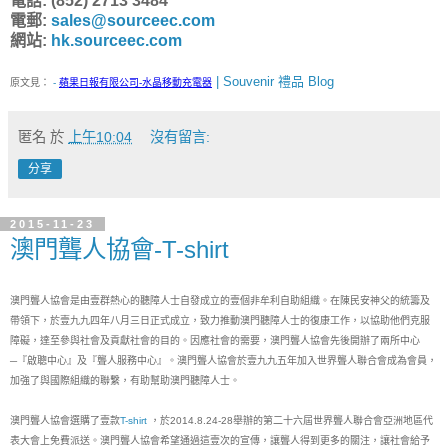
電話: (852) 2713 3484
電郵:
sales@sourceec.com
網站:
hk.sourceec.com
| Souvenir 禮品 Blog
原文見：
-
蘋果日報有限公司-水晶移動充電器
匿名
於
上午10:04
沒有留言:
分享
2015-11-23
澳門聾人協會-T-shirt
澳門聾人協會是由壹群熱心的聽障人士自發成立的壹個非牟利自助組織。在陳民安神父的統籌及
帶領下，於壹九九四年八月三日正式成立，致力推動澳門聽障人士的復康工作，以協助他們克服
障礙，達至參與社會及貢獻社會的目的。因應社會的需要，澳門聾人協會先後開辦了兩所中心
─『啟聰中心』及『聾人服務中心』。澳門聾人協會於壹九九五年加入世界聾人聯合會成為會員，
加強了與國際組織的聯繫，有助幫助澳門聽障人士。
澳門聾人協會選購了壹款
T-shirt
，於2014.8.24-28舉辦的第二十六屆世界聾人聯合會亞洲地區代
表大會上免費派送。澳門聾人協會希望通過這壹次的宣傳，讓聾人得到更多的關注，讓社會給予