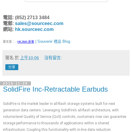
電話: (852) 2713 3484
電郵:
sales@sourceec.com
網站:
hk.sourceec.com
| Souvenir 禮品 Blog
原文見：
-
HKJMA-折傘
匿名
於
上午10:06
沒有留言:
分享
2015-11-29
SolidFire Inc-Retractable Earbuds
SolidFire is the market leader in all-flash storage systems built for next
generation data centers. Leveraging SolidFire’s all-flash architecture, with
volume-level Quality of Service (QoS) controls, customers now can guarantee
storage performance to thousands of applications within a shared
infrastructure. Coupling this functionality with in-line data reduction