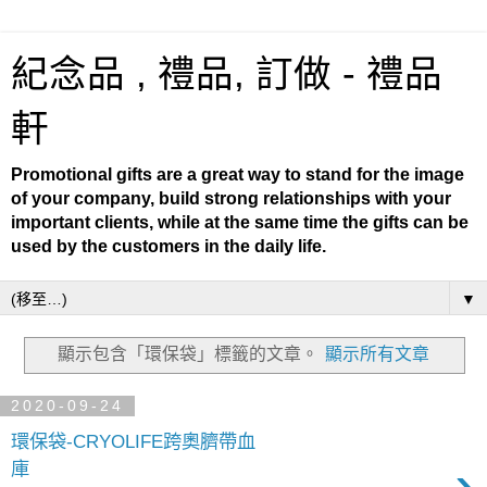
紀念品 , 禮品, 訂做 - 禮品
軒
Promotional gifts are a great way to stand for the image
of your company, build strong relationships with your
important clients, while at the same time the gifts can be
used by the customers in the daily life.
▼
顯示包含「環保袋」
標籤的文章。
顯示所有文章
2020-09-24
環保袋-CRYOLIFE跨奧臍帶血
›
庫