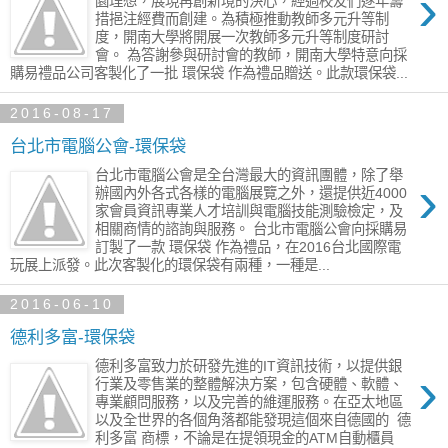
›
園理想，展現再創新境的決心，經過校友們逐年籌
措挹注經費而創建。為積極推動教師多元升等制
度，開南大學將開展一次教師多元升等制度研討
會。 為答謝參與研討會的教師，開南大學特意向採
購易禮品公司客製化了一批 環保袋 作為禮品贈送。此款環保袋...
2016-08-17
台北市電腦公會-環保袋
台北市電腦公會是全台灣最大的資訊團體，除了舉
›
辦國內外各式各樣的電腦展覽之外，還提供近4000
家會員資訊專業人才培訓與電腦技能測驗檢定，及
相關商情的諮詢與服務。 台北市電腦公會向採購易
訂製了一款 環保袋 作為禮品，在2016台北國際電
玩展上派發。此次客製化的環保袋有兩種，一種是...
2016-06-10
德利多富-環保袋
德利多富致力於研發先進的IT資訊技術，以提供銀
›
行業及零售業的整體解決方案，包含硬體、軟體、
專業顧問服務，以及完善的維運服務。在亞太地區
以及全世界的各個角落都能發現這個來自德國的 ​ 德
利多富 商標，不論是在提領現金的ATM自動櫃員