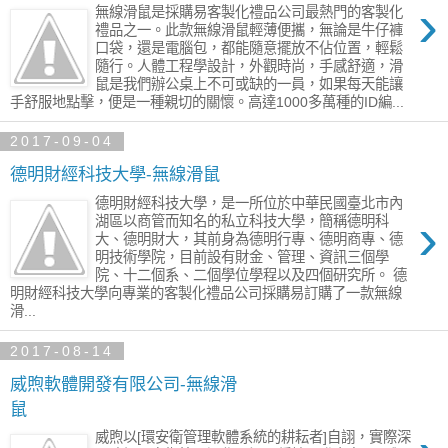
›
無線滑鼠是採購易客製化禮品公司最熱門的客製化
禮品之一。此款無線滑鼠輕薄便攜，無論是牛仔褲
口袋，還是電腦包，都能隨意擺放不佔位置，輕鬆
隨行。人體工程學設計，外觀時尚，手感舒適，滑
鼠是我們辦公桌上不可或缺的一員，如果每天能讓
手舒服地點擊，便是一種親切的關懷。高達1000多萬種的ID編...
2017-09-04
德明財經科技大學-無線滑鼠
德明財經科技大學，是一所位於中華民國臺北市內
›
湖區以商管而知名的私立科技大學，簡稱德明科
大、德明財大，其前身為德明行專、德明商專、德
明技術學院，目前設有財金、管理、資訊三個學
院、十二個系、二個學位學程以及四個研究所。 德
明財經科技大學向專業的客製化禮品公司採購易訂購了一款無線
滑...
2017-08-14
威煦軟體開發有限公司-無線滑
鼠
威煦以[環安衛管理軟體系統的耕耘者]自詡，實際深