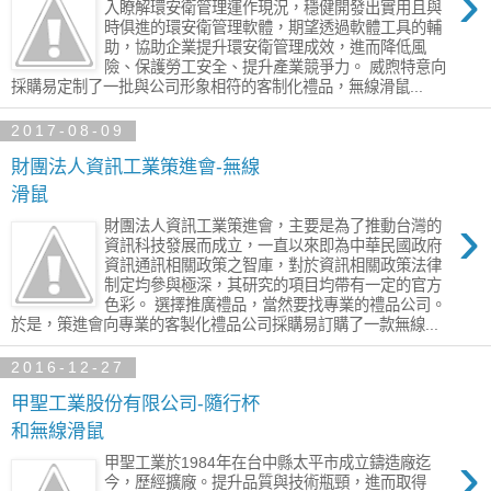
›
入瞭解環安衛管理運作現況，穩健開發出實用且與
時俱進的環安衛管理軟體，期望透過軟體工具的輔
助，協助企業提升環安衛管理成效，進而降低風
險、保護勞工安全、提升產業競爭力。 威煦特意向
採購易定制了一批與公司形象相符的客制化禮品，無線滑鼠...
2017-08-09
財團法人資訊工業策進會-無線
滑鼠
›
財團法人資訊工業策進會，主要是為了推動台灣的
資訊科技發展而成立，一直以來即為中華民國政府
資訊通訊相關政策之智庫，對於資訊相關政策法律
制定均參與極深，其研究的項目均帶有一定的官方
色彩。 選擇推廣禮品，當然要找專業的禮品公司。
於是，策進會向專業的客製化禮品公司採購易訂購了一款無線...
2016-12-27
甲聖工業股份有限公司-隨行杯
和無線滑鼠
›
甲聖工業於1984年在台中縣太平市成立鑄造廠迄
今，歷經擴廠。提升品質與技術瓶頸，進而取得