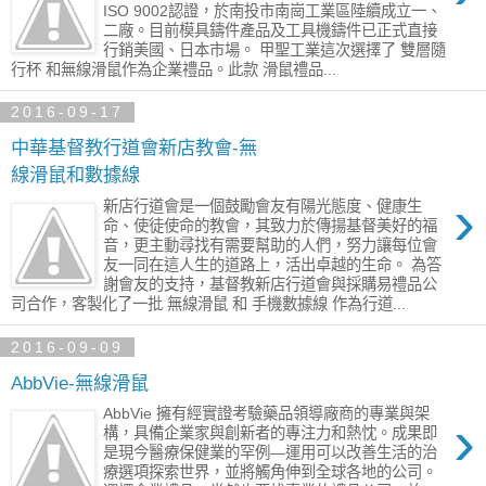
ISO 9002認證，於南投市南崗工業區陸續成立一、
二廠。目前模具鑄件產品及工具機鑄件已正式直接
行銷美國、日本市場。 甲聖工業這次選擇了 雙層隨
行杯 和無線滑鼠作為企業禮品。此款 滑鼠禮品...
2016-09-17
中華基督教行道會新店教會-無
線滑鼠和數據線
›
新店行道會是一個鼓勵會友有陽光態度、健康生
命、使徒使命的教會，其致力於傳揚基督美好的福
音，更主動尋找有需要幫助的人們，努力讓每位會
友一同在這人生的道路上，活出卓越的生命。 為答
謝會友的支持，基督教新店行道會與採購易禮品公
司合作，客製化了一批 無線滑鼠 和 手機數據線 作為行道...
2016-09-09
AbbVie-無線滑鼠
AbbVie 擁有經實證考驗藥品領導廠商的專業與架
›
構，具備企業家與創新者的專注力和熱忱。成果即
是現今醫療保健業的罕例—運用可以改善生活的治
療選項探索世界，並將觸角伸到全球各地的公司。