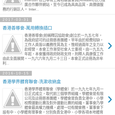
Interush 在日本有上萬名聯盟會員(Affiliates)合力推
廣合作夥伴網站，至今已成為具高品質、高價値服
務的行銷巨人。 Inter...
2017-03-31
香港善導會-萬用轉換插口
香港善導會(前稱釋囚協助會)創立於一九五七年，
›
為政府認可的註冊慈善團體。早年由於經費短缺，
工作人員皆以義務性質為主。惟經過兩年之全力以
赴經營，本會工作漸受社會人士重視。由一九五九
年起，本會獲得政府財政支持，刑釋人員康復工作
由此全面展開。一九六六年九月二十三日，本會正式註冊為非牟
利...
2016-10-15
香港學界體育聯會-洗漱收納盒
香港學界體育聯會（學體會）於一九九七年九月一
›
日正式成立，取代前三個學界組織。學體會是有限
公司及註冊慈善團體。學體會是負責全港中、小學
校際運動比賽及對外運動比賽的組織。董事會乃學
體會最高權力機構，處理一切有關會務。董事會下
設有中、小學體育理事會，分別負責全港中、小學各項本地體育