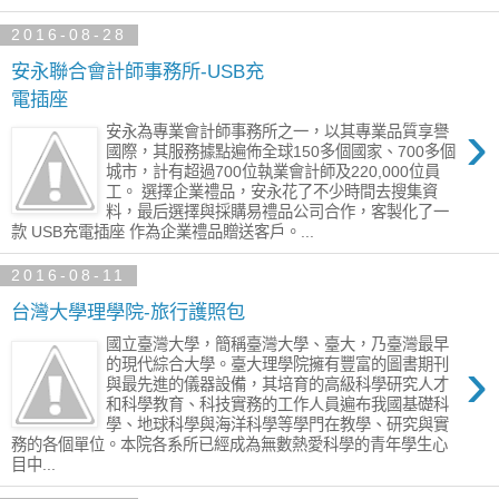
2016-08-28
安永聯合會計師事務所-USB充
電插座
›
安永為專業會計師事務所之一，以其專業品質享譽
國際，其服務據點遍佈全球150多個國家、700多個
城市，計有超過700位執業會計師及220,000位員
工。 選擇企業禮品，安永花了不少時間去搜集資
料，最后選擇與採購易禮品公司合作，客製化了一
款 USB充電插座 作為企業禮品贈送客戶。...
2016-08-11
台灣大學理學院-旅行護照包
國立臺灣大學，簡稱臺灣大學、臺大，乃臺灣最早
›
的現代綜合大學。臺大理學院擁有豐富的圖書期刊
與最先進的儀器設備，其培育的高級科學研究人才
和科學教育、科技實務的工作人員遍布我國基礎科
學、地球科學與海洋科學等學門在教學、研究與實
務的各個單位。本院各系所已經成為無數熱愛科學的青年學生心
目中...