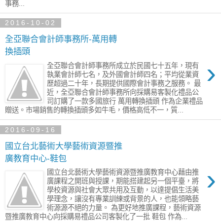
事務...
2016-10-02
全亞聯合會計師事務所-萬用轉
換插頭
›
全亞聯合會計師事務所成立於民國七十五年，現有
執業會計師七名，及外國會計師四名；平均從業資
歷超過二十年，長期提供國際會計事務之服務。 最
近，全亞聯合會計師事務所向採購易客製化禮品公
司訂購了一款多國旅行 萬用轉換插頭 作為企業禮品
贈送。市場銷售的轉換插頭多如牛毛，價格高低不一，質...
2016-09-16
國立台北藝術大學藝術資源暨推
廣教育中心-鞋包
›
國立台北藝術大學藝術資源暨推廣教育中心藉由推
廣課程之開班與授課，期能搭建起另一個平臺，將
學校資源與社會大眾共用及互動，以達提倡生活美
學理念，讓沒有專業訓練或背景的人，也能領略藝
術源源不絕的力量。 為更好地推廣課程，藝術資源
暨推廣教育中心向採購易禮品公司客製化了一批 鞋包 作為...