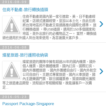
2016-08-09
住商不動產-旅行轉換插頭
住商不動產是國內第一家引進歐、美、日不動產經
›
紀業，店頭式連鎖經營，並加以本土化，自此住商
將台灣地區的不動產交易通路推向國際化標準。 旅
行轉換插頭 ，帶USB插頭，適用於150多個國家和
地區，是外出旅行的必備物品之一。 當然，轉換插
頭也適用於外國人到台灣來使用。為答謝廣大客戶多...
2016-06-08
燦星旅遊-旅行護照收納袋
燦星旅遊的團隊中擁有超過20年的國內機票、國外
›
個人機票、國外團體機票、國內訂房、國際訂房、
國內外團體旅遊 、國內外團體自由行、國內外航空
公司自由行、主題式專案旅遊、國內火車旅遊、國
內主題樂園門票、歐日國鐵票券、簽證與觀光護照
等之旅遊產品開發、流程設計等相關經驗，故能讓客戶一次購
足...
2016-05-23
Passport Package-Singapore