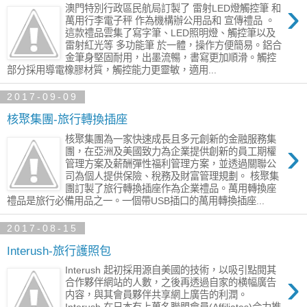
›
澳門特別行政區民航局訂製了 雷射LED燈觸控筆 和
萬用行李電子秤 作為機構辦公用品和 宣傳禮品 。
這款禮品雲集了寫字筆、LED照明燈、觸控筆以及
雷射紅光等 多功能筆 於一體，操作方便簡易。鋁合
金筆身堅固耐用，出墨流暢，書寫更加順滑。觸控
部分採用導電橡膠材質，觸控能力更靈敏，適用...
2017-09-09
核聚集團-旅行轉換插座
核聚集團為一家快速成長且多元創新的金融服務集
›
團，在亞洲及美國致力為企業提供創新的員工期權
管理方案及薪酬彈性福利管理方案，並透過關聯公
司為個人提供保險、稅務及財富管理規劃。 核聚集
團訂製了旅行轉換插座作為企業禮品。萬用轉換座
禮品是旅行必備用品之一。一個帶USB插口的萬用轉換插座...
2017-08-15
Interush-旅行護照包
Interush 起初採用源自美國的技術，以吸引點閲其
›
合作夥伴網站的人數，之後再透過自家的横幅廣告
内容，與其會員夥伴共享網上廣告的利潤。