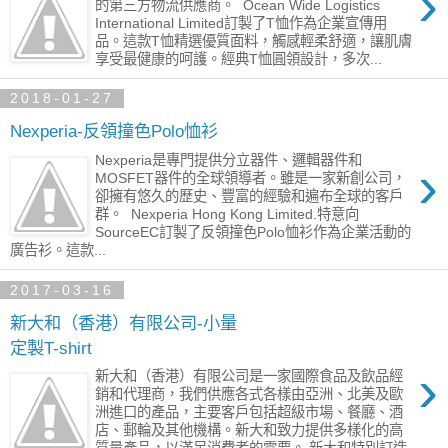
›
的第三方物流供應商。 ​ Ocean Wide Logistics
International Limited訂製了T恤作為企業宣傳用
品。這款T恤精選優質面料，觸感輕柔舒適，讓肌膚
享受最健康的呵護。經典T恤圓領設計，多次...
2018-01-27
Nexperia-反領撞色Polo恤衫
Nexperia是專門提供分立器件、邏輯器件和
›
MOSFET器件的全球領導者。雖是一家新創公司，
卻擁有悠久的歷史、豐富的經驗和遍布全球的客戶
群。 ​ Nexperia Hong Kong Limited.特意向
SourceEC訂製了反領撞色Polo恤衫作為企業活動的
廣告衫。這款...
2017-03-16
新大和（香港）有限公司-小量
定製T-shirt
›
新大和（香港）有限公司是一家國際食品及飲品經
銷和代理商，我們供應各式各樣由亞洲、北美及歐
洲進口的產品，主要客戶包括超級市場、餐廳、酒
店、郵輪及其他機構。新大和致力提供多樣化的高