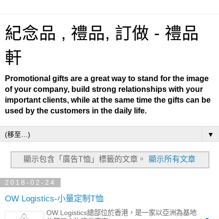
紀念品 , 禮品, 訂做 - 禮品
軒
Promotional gifts are a great way to stand for the image
of your company, build strong relationships with your
important clients, while at the same time the gifts can be
used by the customers in the daily life.
▼
顯示包含「廣告T恤」
標籤的文章。
顯示所有文章
2018-02-24
OW Logistics-小量定制T恤
OW Logistics總部位於香港，是一家以亞洲為基地