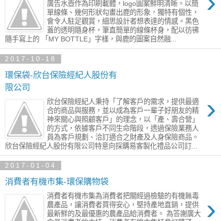
›
廣告水壺作為印刷載體，logo圖案鮮明清晰。以簡
單線條、幾何形狀勾畫出鹿的形象，獨特有個性，
會令人駐足觀賞，細思設計者想表達的情感。黑色
蓋的透明隨身杯，筆直簡單的線條杯身，配以彷彿
隨手寫上的 「MY BOTTLE」字樣，與鹿的圖案自然融...
2017-10-18
環保袋-欣台保險經紀人股份有
限公司
›
欣台保險經紀人秉持「了解客戶的需求，提供最適
合的商品與服務，並以成為客戶一輩子好朋友的精
神來關心與照顧客戶」的理念，以「產、壽合營」
的方式，依據客戶不同生命階段，透過保險業務人
員為客戶規劃、洽訂適合之財產及人身保險商品。
欣台保險經紀人股份有限公司特意向採購易客製化禮品公司訂...
2017-01-04
消費者有機市集-環保購物袋
消費者有機市集為消費者把關經過檢驗的有機無毒
›
農產品，讓消費者買得安心，堅持產地直銷，提供
最新鮮的及最優惠的農產品給消費者。 為答謝廣大