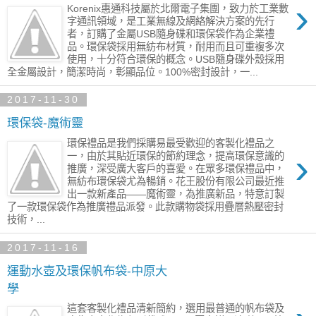
›
Korenix惠通科技屬於北爾電子集團，致力於工業數
字通訊領域，是工業無線及網絡解決方案的先行
者，訂購了金屬USB隨身碟和環保袋作為企業禮
品。環保袋採用無紡布材質，耐用而且可重複多次
使用，十分符合環保的概念。USB隨身碟外殼採用
全金屬設計，簡潔時尚，彰顯品位。100%密封設計，一...
2017-11-30
環保袋-魔術靈
環保禮品是我們採購易最受歡迎的客製化禮品之
›
一，由於其貼近環保的節約理念，提高環保意識的
推廣，深受廣大客戶的喜愛。在眾多環保禮品中，
無紡布環保袋尤為暢銷。花王股份有限公司最近推
出一款新產品——魔術靈，為推廣新品，特意訂製
了一款環保袋作為推廣禮品派發。此款購物袋採用疊層熱壓密封
技術，...
2017-11-16
運動水壺及環保帆布袋-中原大
學
這套客製化禮品清新簡約，選用最普通的帆布袋及