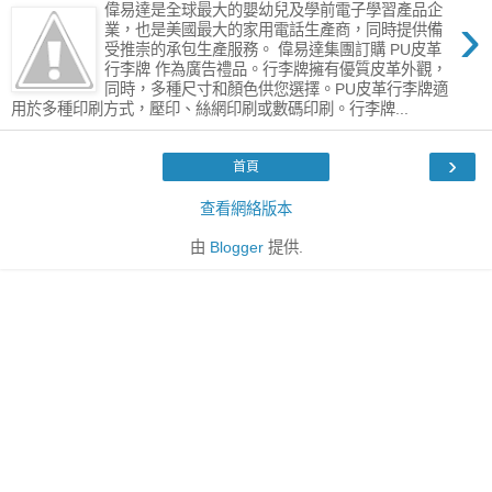
偉易達是全球最大的嬰幼兒及學前電子學習產品企
›
業，也是美國最大的家用電話生產商，同時提供備
受推崇的承包生產服務。 偉易達集團訂購 PU皮革
行李牌 作為廣告禮品。行李牌擁有優質皮革外觀，
同時，多種尺寸和顏色供您選擇。PU皮革行李牌適
用於多種印刷方式，壓印、絲網印刷或數碼印刷。行李牌...
›
首頁
查看網絡版本
由
Blogger
提供.