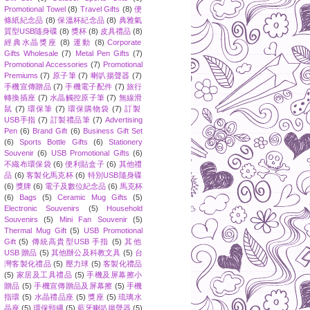
Promotional Towel
(8)
Travel Gifts
(8)
便
條紙紀念品
(8)
保溫杯紀念品
(8)
典雅氣
質型USB隨身碟
(8)
獎杯
(8)
皮具禮品
(8)
經典水晶獎座
(8)
運動
(8)
Corporate
Gifts Wholesale
(7)
Metal Pen Gifts
(7)
Promotional Accessories
(7)
Promotional
Premiums
(7)
原子筆
(7)
喇叭揚聲器
(7)
手機宣傳贈品
(7)
手機電子配件
(7)
旅行
轉換插座
(7)
水晶觸控原子筆
(7)
無線滑
鼠
(7)
環保筆
(7)
環保購物袋
(7)
訂製
USB手指
(7)
訂製禮品筆
(7)
Advertising
Pen
(6)
Brand Gift
(6)
Business Gift Set
(6)
Sports Bottle Gifts
(6)
Stationery
Souvenir
(6)
USB Promotional Gifts
(6)
不織布環保袋
(6)
便利貼盒子
(6)
其他禮
品
(6)
客製化馬克杯
(6)
特別USB隨身碟
(6)
獎牌
(6)
電子及數位紀念品
(6)
馬克杯
(6)
Bags
(5)
Ceramic Mug Gifts
(5)
Electronic Souvenirs
(5)
Household
Souvenirs
(5)
Mini Fan Souvenir
(5)
Thermal Mug Gift
(5)
USB Promotional
Gift
(5)
傳統高貴型USB 手指
(5)
其他
USB 贈品
(5)
其他辦公及科教文具
(5)
台
灣客製化禮品
(5)
壓力球
(5)
客製化禮品
(5)
家居及工具禮品
(5)
手機及屏幕擦小
贈品
(5)
手機宣傳贈品及屏幕擦
(5)
手機
指環
(5)
水晶禮品座
(5)
獎座
(5)
琉璃水
晶座
(5)
環保頸繩
(5)
藍牙喇叭揚聲器
(5)