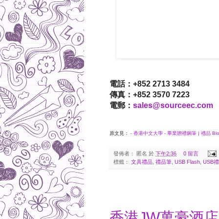
電話：+852 2713 3484
傳真：+852 3570 7223
電郵：
sales@sourceec.com
原文見：
- 香港中文大學 - 畢業贈禮鋼筆 | 禮品 Blo
發佈者：
匿名
於
下午2:36
0 留言
標籤：
文具禮品
,
禮品筆
,
USB Flash
,
USB
2012-12-24
香港JW萬豪酒店