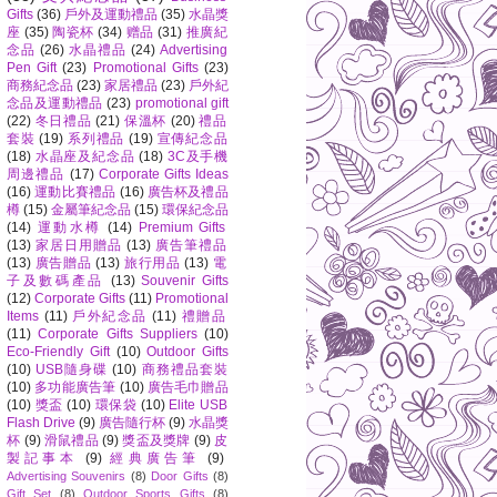
Gifts
(36)
戶外及運動禮品
(35)
水晶獎
座
(35)
陶瓷杯
(34)
赠品
(31)
推廣紀
念品
(26)
水晶禮品
(24)
Advertising
Pen Gift
(23)
Promotional Gifts
(23)
商務紀念品
(23)
家居禮品
(23)
戶外紀
念品及運動禮品
(23)
promotional gift
(22)
冬日禮品
(21)
保溫杯
(20)
禮品
套裝
(19)
系列禮品
(19)
宣傳紀念品
(18)
水晶座及紀念品
(18)
3C及手機
周邊禮品
(17)
Corporate Gifts Ideas
(16)
運動比賽禮品
(16)
廣告杯及禮品
樽
(15)
金屬筆紀念品
(15)
環保紀念品
(14)
運動水樽
(14)
Premium Gifts
(13)
家居日用贈品
(13)
廣告筆禮品
(13)
廣告贈品
(13)
旅行用品
(13)
電
子及數碼產品
(13)
Souvenir Gifts
(12)
Corporate Gifts
(11)
Promotional
Items
(11)
戶外紀念品
(11)
禮贈品
(11)
Corporate Gifts Suppliers
(10)
Eco-Friendly Gift
(10)
Outdoor Gifts
(10)
USB隨身碟
(10)
商務禮品套裝
(10)
多功能廣告筆
(10)
廣告毛巾贈品
(10)
獎盃
(10)
環保袋
(10)
Elite USB
Flash Drive
(9)
廣告隨行杯
(9)
水晶獎
杯
(9)
滑鼠禮品
(9)
獎盃及獎牌
(9)
皮
製記事本
(9)
經典廣告筆
(9)
Advertising Souvenirs
(8)
Door Gifts
(8)
Gift Set
(8)
Outdoor Sports Gifts
(8)