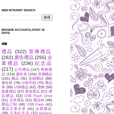
WEB INTRANET SEARCH
BROWSE ACCOUNT(LATEST 30
DAYS)
標籤
禮品
(322)
宣傳禮品
(262)
廣告禮品
(255)
企
業禮品
(236)
紀念品
(217)
公司禮品
(147)
商務禮
品
(114)
廣告筆
(104)
宣傳贈品
(101)
贈品
(92)
促銷贈品
(88)
廣告杯
(78)
USB手指
(75)
禮品
筆
(68)
USB禮品
(62)
禮物
(58)
推廣禮品
(57)
環保禮品
(57)
禮
品網誌
(53)
USB Flash Drive
(51)
文具禮品
(51)
禮品杯
(48)
禮品訂制
(48)
USB Flash
(41)
禮品文章分享
(41)
企業贈品
(38)
文具紀念品
(37)
Business