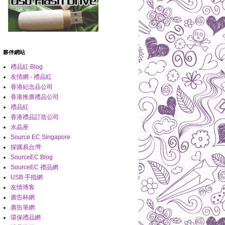
夥伴網站
禮品紅 Blog
友情網 - 禮品紅
香港紀念品公司
香港推廣禮品公司
禮品紅
香港禮品訂造公司
水晶座
Source EC Singapore
採購易台灣
SourceEC Blog
SourceEC 禮品網
USB 手指網
友情博客
廣告杯網
廣告筆網
環保禮品網