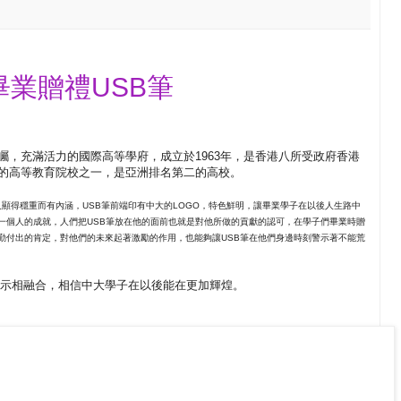
畢業贈禮USB筆
矚，充滿活力的國際高等學府，成立於1963年，是香港八所受政府香港
的高等教育院校之一，是亞洲排名第二的高校。
又顯得穩重而有內涵，USB筆前端印有中大的LOGO，特色鮮明，讓畢業學子在以後人生路中
一個人的成就，人們把USB筆放在他的面前也就是對他所做的貢獻的認可，在學子們畢業時贈
勤付出的肯定，對他們的未來起著激勵的作用，也能夠讓USB筆在他們身邊時刻警示著不能荒
警示相融合，相信中大學子在以後能在更加輝煌。