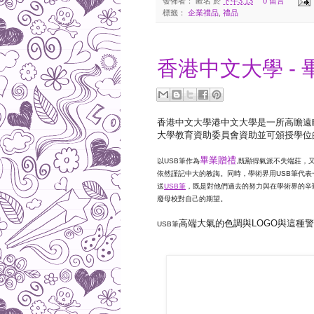
發佈者：
匿名
於
下午3:13
0 留言
標籤：
企業禮品
,
禮品
香港中文大學 - 
香港中文大學港中文大學是一所高瞻遠
大學教育資助委員會資助並可頒授學位
畢業贈禮
以USB筆作為
,既顯得氣派不失端莊，
依然謹記中大的教誨。同時，學術界用USB筆代表
送
USB筆
，既是對他們過去的努力與在學術界的辛
廢母校對自己的期望。
高端大氣的色調與LOGO與這種
USB筆