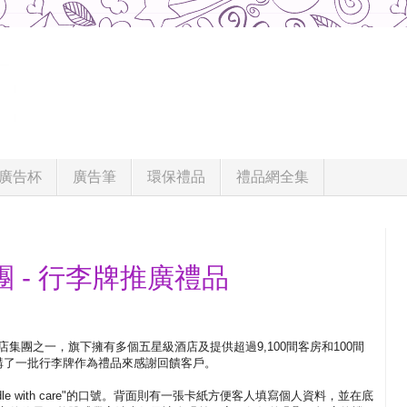
廣告杯
廣告筆
環保禮品
禮品網全集
 - 行李牌推廣禮品
集團之一，旗下擁有多個五星級酒店及提供超過9,100間客房和100間
C訂購了一批行李牌作為禮品來感謝回饋客戶。
dle with care"的口號。背面則有一張卡紙方便客人填寫個人資料，並在底