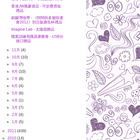
香港JW萬豪酒店 - 可折疊滑鼠
禮品
銅鑼灣地帶 - 《阿闊與多黛陸運
會2012》別注版廣告杯禮品
Imagine Lab - 太陽擋贈品
職業訓練局職員康樂會 - USB分
接口贈品
►
11月
(4)
►
10月
(10)
►
9月
(7)
►
8月
(10)
►
7月
(8)
►
6月
(4)
►
5月
(6)
►
4月
(1)
►
3月
(7)
►
2月
(4)
►
1月
(5)
►
2011
(439)
►
2010
(14)