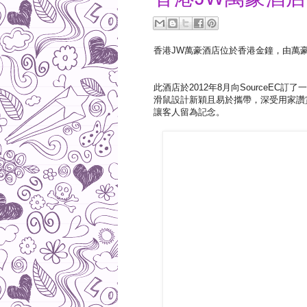
香港JW萬豪酒店位於香港金鐘，由萬
此酒店於2012年8月向SourceEC訂了
滑鼠設計新穎且易於攜帶，深受用家讚
讓客人留為記念。