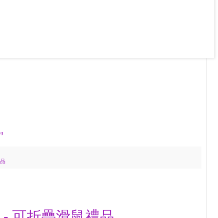
g
禮品
 - 可折疊滑鼠禮品