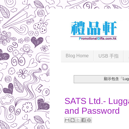
Blog Home
USB 手指
顯示包含「Lugga
2017-06-21
SATS Ltd.- Lugg
and Password