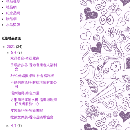
禮品批發
禮品網
紀念品網
贈品網
水晶獎牌
近期禮品資訊
▼
2021
(34)
▼
5月
(8)
水晶獎座-奇亞電商
手環計步器-香港耆康老人福利
會
3合1伸縮數據線-社會福利署
不銹鋼保溫杯-林德港氧有限公
司
環保頸繩-綠色力量
方形簡易運動水樽-循道衛理灣
仔長者服務中心
皮製筆記簿-智新書院
拉鍊文件袋-香港遊樂場協會
►
4月
(7)