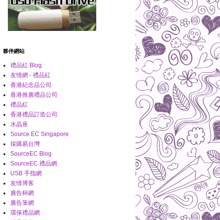
夥伴網站
禮品紅 Blog
友情網 - 禮品紅
香港紀念品公司
香港推廣禮品公司
禮品紅
香港禮品訂造公司
水晶座
Source EC Singapore
採購易台灣
SourceEC Blog
SourceEC 禮品網
USB 手指網
友情博客
廣告杯網
廣告筆網
環保禮品網