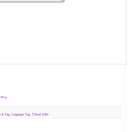
 Blog
p & Tag
,
Luggage Tag
,
Travel Gifts