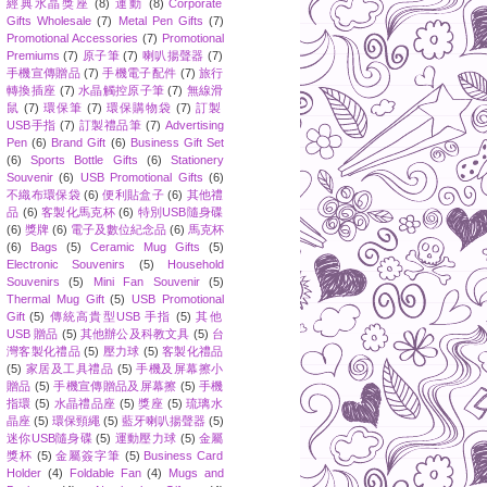
經典水晶獎座
(8)
運動
(8)
Corporate
Gifts Wholesale
(7)
Metal Pen Gifts
(7)
Promotional Accessories
(7)
Promotional
Premiums
(7)
原子筆
(7)
喇叭揚聲器
(7)
手機宣傳贈品
(7)
手機電子配件
(7)
旅行
轉換插座
(7)
水晶觸控原子筆
(7)
無線滑
鼠
(7)
環保筆
(7)
環保購物袋
(7)
訂製
USB手指
(7)
訂製禮品筆
(7)
Advertising
Pen
(6)
Brand Gift
(6)
Business Gift Set
(6)
Sports Bottle Gifts
(6)
Stationery
Souvenir
(6)
USB Promotional Gifts
(6)
不織布環保袋
(6)
便利貼盒子
(6)
其他禮
品
(6)
客製化馬克杯
(6)
特別USB隨身碟
(6)
獎牌
(6)
電子及數位紀念品
(6)
馬克杯
(6)
Bags
(5)
Ceramic Mug Gifts
(5)
Electronic Souvenirs
(5)
Household
Souvenirs
(5)
Mini Fan Souvenir
(5)
Thermal Mug Gift
(5)
USB Promotional
Gift
(5)
傳統高貴型USB 手指
(5)
其他
USB 贈品
(5)
其他辦公及科教文具
(5)
台
灣客製化禮品
(5)
壓力球
(5)
客製化禮品
(5)
家居及工具禮品
(5)
手機及屏幕擦小
贈品
(5)
手機宣傳贈品及屏幕擦
(5)
手機
指環
(5)
水晶禮品座
(5)
獎座
(5)
琉璃水
晶座
(5)
環保頸繩
(5)
藍牙喇叭揚聲器
(5)
迷你USB隨身碟
(5)
運動壓力球
(5)
金屬
獎杯
(5)
金屬簽字筆
(5)
Business Card
Holder
(4)
Foldable Fan
(4)
Mugs and