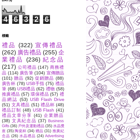
DAYS)
4
6
3
2
6
標籤
禮品
(322)
宣傳禮品
(262)
廣告禮品
(255)
企
業禮品
(236)
紀念品
(217)
公司禮品
(147)
商務禮
品
(114)
廣告筆
(104)
宣傳贈品
(101)
贈品
(92)
促銷贈品
(88)
廣告杯
(78)
USB手指
(75)
禮品
筆
(68)
USB禮品
(62)
禮物
(58)
推廣禮品
(57)
環保禮品
(57)
禮
品網誌
(53)
USB Flash Drive
(51)
文具禮品
(51)
禮品杯
(48)
禮品訂制
(48)
USB Flash
(41)
禮品文章分享
(41)
企業贈品
(38)
文具紀念品
(37)
Business
Gifts
(36)
戶外及運動禮品
(35)
水晶獎
座
(35)
陶瓷杯
(34)
赠品
(31)
推廣紀
念品
(26)
水晶禮品
(24)
Advertising