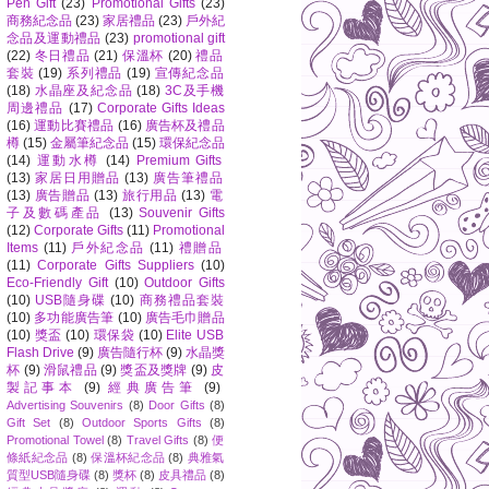
Pen Gift
(23)
Promotional Gifts
(23)
商務紀念品
(23)
家居禮品
(23)
戶外紀
念品及運動禮品
(23)
promotional gift
(22)
冬日禮品
(21)
保溫杯
(20)
禮品
套裝
(19)
系列禮品
(19)
宣傳紀念品
(18)
水晶座及紀念品
(18)
3C及手機
周邊禮品
(17)
Corporate Gifts Ideas
(16)
運動比賽禮品
(16)
廣告杯及禮品
樽
(15)
金屬筆紀念品
(15)
環保紀念品
(14)
運動水樽
(14)
Premium Gifts
(13)
家居日用贈品
(13)
廣告筆禮品
(13)
廣告贈品
(13)
旅行用品
(13)
電
子及數碼產品
(13)
Souvenir Gifts
(12)
Corporate Gifts
(11)
Promotional
Items
(11)
戶外紀念品
(11)
禮贈品
(11)
Corporate Gifts Suppliers
(10)
Eco-Friendly Gift
(10)
Outdoor Gifts
(10)
USB隨身碟
(10)
商務禮品套裝
(10)
多功能廣告筆
(10)
廣告毛巾贈品
(10)
獎盃
(10)
環保袋
(10)
Elite USB
Flash Drive
(9)
廣告隨行杯
(9)
水晶獎
杯
(9)
滑鼠禮品
(9)
獎盃及獎牌
(9)
皮
製記事本
(9)
經典廣告筆
(9)
Advertising Souvenirs
(8)
Door Gifts
(8)
Gift Set
(8)
Outdoor Sports Gifts
(8)
Promotional Towel
(8)
Travel Gifts
(8)
便
條紙紀念品
(8)
保溫杯紀念品
(8)
典雅氣
質型USB隨身碟
(8)
獎杯
(8)
皮具禮品
(8)