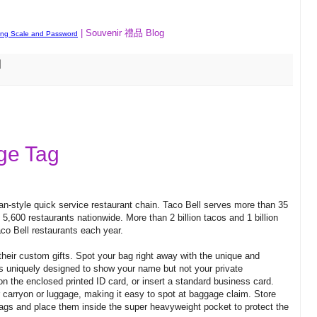
| Souvenir 禮品 Blog
ing Scale and Password
ge Tag
can-style quick service restaurant chain. Taco Bell serves more than 35
5,600 restaurants nationwide. More than 2 billion tacos and 1 billion
Taco Bell restaurants each year.
heir custom gifts. Spot your bag right away with the unique and
s uniquely designed to show your name but not your private
on the enclosed printed ID card, or insert a standard business card.
r carryon or luggage, making it easy to spot at baggage claim. Store
ags and place them inside the super heavyweight pocket to protect the