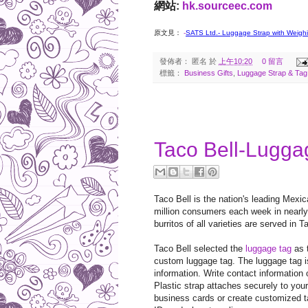
網站:
hk.sourceec.com
原文見：
-
SATS Ltd.- Luggage Strap with Weigh
發佈者：
匿名
於
上午10:20
0 留言
標籤：
Business Gifts
,
Luggage Strap & Tag
2017-04-26
Taco Bell-Lugga
Taco Bell is the nation's leading Mexi
million consumers each week in nearly 
burritos of all varieties are served in 
Taco Bell selected the
luggage tag
as t
custom luggage tag. The luggage tag i
information. Write contact information 
Plastic strap attaches securely to you
business cards or create customized t