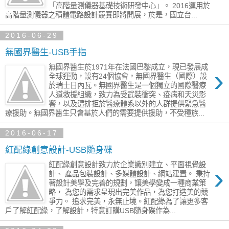
「高階量測儀器基礎技術研發中心」。 2016運用於
高階量測儀器之積體電路設計競賽即將開展，於是，國立台...
2016-06-29
無國界醫生-USB手指
無國界醫生於1971年在法國巴黎成立，現已發展成
›
全球運動，設有24個協會，無國界醫生（國際）設
於瑞士日內瓦。無國界醫生是一個獨立的國際醫療
人道救援組織，致力為受武裝衝突、疫病和天災影
響，以及遭排拒於醫療體系以外的人群提供緊急醫
療援助。無國界醫生只會基於人們的需要提供援助，不受種族...
2016-06-17
紅配綠創意設計-USB隨身碟
紅配綠創意設計致力於企業識別建立、平面視覺設
›
計、 產品包裝設計、多媒體設計、網站建置。 秉持
著設計美學及完善的規劃，讓美學變成一種商業策
略， 為您的需求呈現出完美作品，為您打造美的競
爭力。 追求完美，永無止境。紅配綠為了讓更多客
戶了解紅配綠，了解設計，特意訂購USB隨身碟作為...