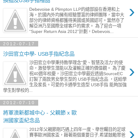
換插及USB手指禮品
›
Debevoise & Plimpton LLP的總部設在香港和上
海，於國內外均擁有經驗豐富的律師團隊，當中大
部分的律師資格都獲得美國或英國認可。當然亦了
解亞洲乃至國際全球客戶的需求。 為了迎合一項
“Super Return Asia 2012”計劃，Debevois...
2012-07-17
沙田官立中學- USB手指紀念品
沙田官立中學秉持教學理念"愛、智慧及活力"的使
›
命，激發學生潛能以及灌輸正確的價值觀。 為了慶
祝40週年校慶，沙田官立中學最近透過SourceEC
訂製了兩款男女學生型的 USB手指紀念品 ，送給學
生及家長。可愛的卡通學生造型 USB手指 能夠加強
學生對學校的...
2012-07-10
將軍澳新都城中心 - 父親節 x 歐
洲國家盃紀念品
›
2012年父親節剛巧遇上四年一度、舉世矚目的足球
賽事歐洲國家盃，藉著兩個重要日子,希望鼓勵眾爸