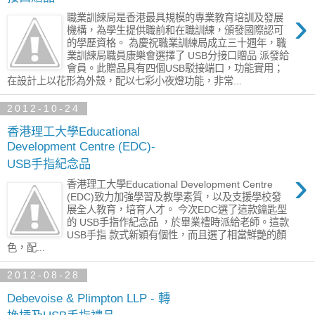
›
職業訓練局是香港最具規模的專業教育培訓及發展
機構，為學生提供職前和在職訓練，頒發國際認可
的學歷資格。 為慶祝職業訓練局成立三十週年，職
業訓練局職員康樂會選擇了 USB分接口贈品 派發給
會員。此贈品具有四個USB駁接端口，功能實用；
在設計上以花形為外殼，配以七彩小夜燈功能，非常...
2012-10-24
香港理工大學Educational
Development Centre (EDC)-
USB手指紀念品
›
香港理工大學Educational Development Centre
(EDC)致力加強學習及教學素質，以及支援學校發
展全人教育，培育人才。 今次EDC選了這款鑰匙型
的 USB手指作紀念品 ，於畢業禮時派給老師。這款
USB手指 款式新穎有個性，而且選了相當鮮艷的顏
色，配...
2012-08-28
Debevoise & Plimpton LLP - 轉