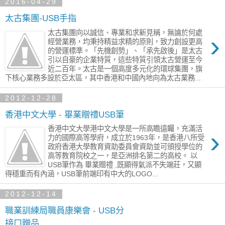
2016-04-29
太古集團-USB手指
太古集團向以誠信、專業和求新見稱，無論於何處
›
經營業務，均秉持精益求精的原則，致力創設更高
的營運標準。「先機創勢」、「承先啟後」是太古
引以自豪的企業特質，這些特質引領太古營運至今
近二百年。太古是一個高度多元化的環球集團，旗
下核心業務多設於亞太區，其中香港和中國內地向為太古業務...
2012-12-28
香港中文大學 - 畢業贈禮USB筆
香港中文大學港中文大學是一所高瞻遠矚，充滿活
›
力的國際高等學府，成立於1963年，是香港八所受
政府香港大學教育資助委員會資助並可頒授學位的
高等教育院校之一，是亞洲排名第二的高校。 以
USB筆作為 畢業贈禮 ,既顯得氣派不失端莊，又顯
得穩重而有內涵，USB筆前端印有中大的LOGO...
2012-12-14
職業訓練局職員康樂會 - USB分
接口贈品