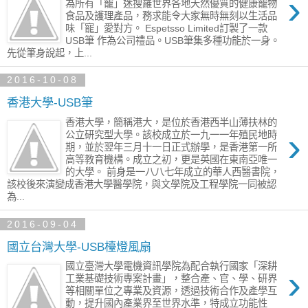
›
為所有「寵」迷搜羅世界各地天然優質的健康寵物
食品及護理產品，務求能令大家無時無刻以生活品
味「寵」愛對方。 Espetsso Limited訂製了一款
USB筆 作為公司禮品。USB筆集多種功能於一身。
先從筆身說起，上...
2016-10-08
香港大學-USB筆
香港大學，簡稱港大，是位於香港西半山薄扶林的
›
公立研究型大學。該校成立於一九一一年殖民地時
期，並於翌年三月十一日正式辦學，是香港第一所
高等教育機構。成立之初，更是英國在東南亞唯一
的大學。 前身是一八八七年成立的華人西醫書院，
該校後來演變成香港大學醫學院，與文學院及工程學院一同被認
為...
2016-09-04
國立台灣大學-USB檯燈風扇
國立臺灣大學電機資訊學院為配合執行國家「深耕
›
工業基礎技術專案計畫」，整合產、官、學、研界
等相關單位之專業及資源，透過技術合作及產學互
動，提升國內產業界至世界水準，特成立功能性