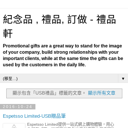
紀念品 , 禮品, 訂做 - 禮品
軒
Promotional gifts are a great way to stand for the image
of your company, build strong relationships with your
important clients, while at the same time the gifts can be
used by the customers in the daily life.
▼
顯示包含「USB禮品」
標籤的文章。
顯示所有文章
2016-10-24
Espetsso Limited-USB贈品筆
Espetsso Limited提供一站式網上購物體驗，用心