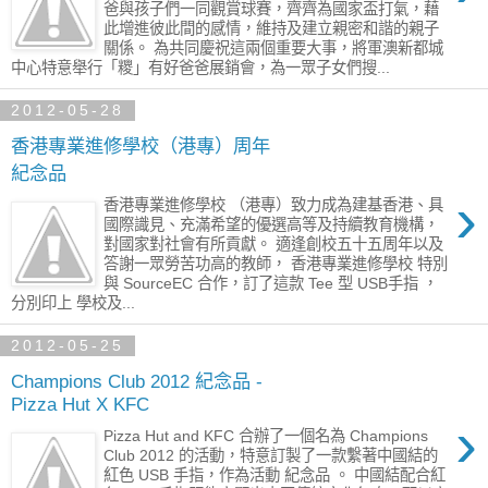
爸與孩子們一同觀賞球賽，齊齊為國家盃打氣，藉
此增進彼此間的感情，維持及建立親密和諧的親子
關係。 為共同慶祝這兩個重要大事，將軍澳新都城
中心特意舉行「糭」有好爸爸展銷會，為一眾子女們搜...
2012-05-28
香港專業進修學校（港專）周年
紀念品
›
香港專業進修學校 （港專）致力成為建基香港、具
國際識見、充滿希望的優選高等及持續教育機構，
對國家對社會有所貢獻。 適逢創校五十五周年以及
答謝一眾勞苦功高的教師， 香港專業進修學校 特別
與 SourceEC 合作，訂了這款 Tee 型 USB手指 ，
分別印上 學校及...
2012-05-25
Champions Club 2012 紀念品 -
Pizza Hut X KFC
›
Pizza Hut and KFC 合辦了一個名為 Champions
Club 2012 的活動，特意訂製了一款繫著中國結的
紅色 USB 手指，作為活動 紀念品 。 中國結配合紅