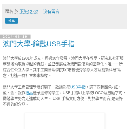
匿名
於
下午12:02
沒有留言:
分享
2014-06-19
澳門大學-鑰匙USB手指
澳門大學於1981年成立，經過30年發展，澳門大學在教學、研究和社群服
務領域均取得卓越的貢獻，並已發展成為澳門最優秀的國際化、唯一一所
綜合性公立大學。其中工商管理學院以“培育優秀領導人才及創新科研”理
念，打造一群社會未來棟樑。
澳門大學工商管理學院訂製了一款鑰匙形
USB手指
，選了四種顏色- 紅、
藍、金、銀作
禮品
送予進修的學生，USB手指印上學校LOGO及鼓勵字句，
勸勉學生努力走進成功人生。 USB 手指實用方便，對於學生而言,是最好
不過的紀念品。