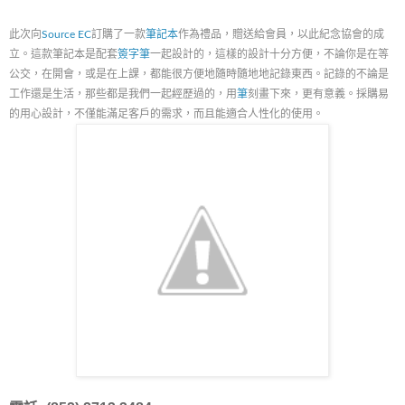
此次向
Source EC
訂購了一款
筆記本
作為禮品，贈送給會員，以此紀念協會的成
立。這款筆記本是配套
簽字筆
一起設計的，這樣的設計十分方便，不論你是在等
公交，在開會，或是在上課，都能很方便地隨時隨地地記錄東西。記錄的不論是
工作還是生活，那些都是我們一起經歷過的，用
筆
刻畫下來，更有意義。採購易
的用心設計，不僅能滿足客戶的需求，而且能適合人性化的使用。