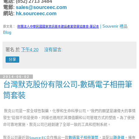
電話: (852) 2713 3484
電郵:
sales@sourceec.com
網站:
hk.sourceec.com
| Souvenir 禮品
原文見：
-
財團法人中華民國國家資訊基本建設產業發展協進會-筆記本
Blog
匿名
於
下午4:20
沒有留言:
分享
2014-06-02
台灣默克股份有限公司-數碼電子相冊筆
筒套裝
默克公司是一家全球性製藥，化學和生命科學公司。“我們的願望是讓偉大的事情
發生”這個不但是使命，同樣也適用於其價值觀和公司管理方式的塑造。為了使使
命可靠地實施，默克公司已經創建了全球一致的工具和控制系統。
默克公司最近與
Source EC
合作推出一款
數碼電子相冊筆筒
，並配以
隨身碟
。擁有