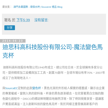
原文見：
-澳門永霸國際 - 環保水杯| Souvenir 禮品 Blog
匿名
於
下午5:39
沒有留言:
分享
2014-06-23
迪思科高科技股份有限公司-魔法變色馬
克杯
迪斯科高科技股份有限公司1940年成立，總公司在日本，於全球擁有多家分公
司，提供精密加工設備與加工工具，創業70餘年，全球市場佔有率70%，2007年
成立了台灣現地法人。
與
SourceEC
定制的此款
變色杯
，黑色光潔的外形給人樸實的穩重感，顯示出企業
的專業權威。當倒入熱的飲料後，杯身的黑色逐漸褪去，在欣賞著黑白交融的顏
色變化過程中，DISCO的標誌鮮明醒目地赫然浮現，除了得到視覺享受，還讓客
戶驚喜感滿溢。注入創新科技的變色馬克杯，對於同樣注重發展高新客戶的