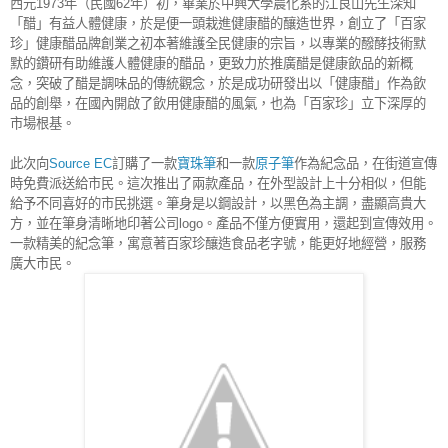
西元1973年（民國62年）初，畢業於中興大學農化系的江良山先生深知
「醋」有益人體健康，於是便一頭栽進健康醋的釀造世界，創立了「百家
珍」健康醋品牌創業之初本著維護全民健康的宗旨，以專業的醱酵技術默
默的鑽研有助維護人體健康的醋品，更致力於推廣醋是健康飲品的新概
念，突破了醋是調味品的傳統觀念，於是成功研發出以「健康醋」作為飲
品的創舉，在國內開啟了飲用健康醋的風氣，也為「百家珍」立下深厚的
市場根基。
此次向
Source EC
訂購了一款
寶珠筆
和一款
原子筆
作為紀念品，在街道宣傳
時免費派送給市民。這次推出了兩款產品，在外型設計上十分相似，但能
給予不同喜好的市民挑選。筆身是以鋼設計，以黑色為主調，盡顯高貴大
方，並在筆身清晰地印著公司logo。產品不僅方便實用，還起到宣傳效用。
一款精美的紀念筆，寓意著百家珍釀造食品老字號，能更好地經營，服務
廣大市民。