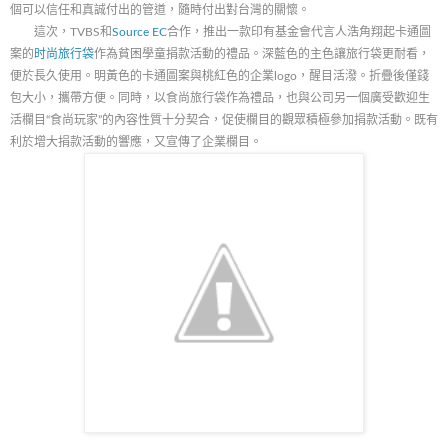
個可以信任和真誠付出的管道，隨時付出對台灣的關懷。
這次，TVBS和
Source EC
合作，推出一款印有基金會代言人浩角翔起卡通圖
案的
时尚旅行袋
作為貧困學童捐款活動的禮品。深藍色的主色讓旅行袋更耐看，
便於長久使用。明黃色的卡通圖案與桃紅色的企業logo，醒目活潑。折疊後僅錢
包大小，攜帶方便。同時，以食尚旅行袋作為禮品，也與公司另一個廣受歡迎生
活欄目“食尚玩家”的內容性質十分契合，促使欄目的觀眾積極參加捐款活動。既有
利於增大捐款活動的響應，又宣傳了企業欄目。