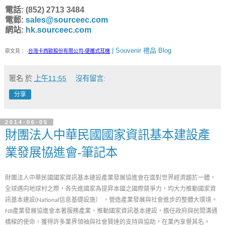
電話: (852) 2713 3484
電郵:
sales@sourceec.com
網站:
hk.sourceec.com
| Souvenir 禮品 Blog
原文見：
-
台灣卡西歐股份有限公司-便攜式耳機
匿名
於
上午11:55
沒有留言:
分享
2014-06-05
財團法人中華民國國家資訊基本建設產
業發展協進會-筆記本
財團法人中華民國國家資訊基本建設產業發展協進會在面對世界經濟趨於一體，
全球邁向地球村之際，各先進國家為提昇本國之國際競爭力，均大力推動國家資
訊基本建設(National信息基礎設施） ，營造產業發展與社會進步的整體大環境。
NII產業發展協進會本著服務產業，推動國家資訊基本建設，擔任政府與民間溝通
橋樑的使命，獲得許多業界領袖與社會賢達的支持與協助，在業內享譽其名。