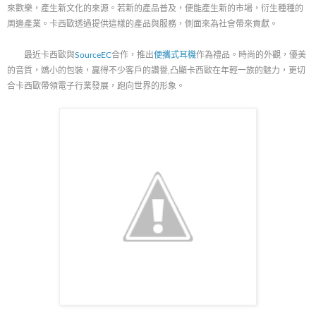
來歡樂，產生新文化的來源。若新的產品普及，便能產生新的市場，衍生種種的
周邊產業。卡西歐透過提供這樣的產品與服務，側面來為社會帶來貢獻。
最近卡西歐與
SourceEC
合作，推出
便攜式耳機
作為禮品。時尚的外觀，優美
的音質，嬌小的包裝，贏得不少客戶的讚譽,凸顯卡西歐在年輕一族的魅力，更切
合卡西歐帶領電子行業發展，跑向世界的形象。