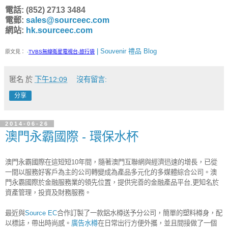
電話: (852) 2713 3484
電郵:
sales@sourceec.com
網站:
hk.sourceec.com
| Souvenir 禮品 Blog
原文見：
-
TVBS無線衛星電視台-旅行袋
匿名
於
下午12:09
沒有留言:
分享
2014-06-26
澳門永霸國際 - 環保水杯
澳門永霸國際在這短短10年間，隨著澳門互聯網與經濟迅速的增長，已從
一間以服務好客戶為主的公司轉變成為產品多元化的多媒體綜合公司。澳
門永霸國際於金融服務業的領先位置，提供完善的金融產品平台,更知名於
資產管理，投資及財務服務。
最近與
Source EC
合作訂製了一款鋁水樽送予分公司，簡單的塑料樽身，配
以標誌，帶出時尚感。
廣告水樽
在日常出行方便外攜，並且間接做了一個