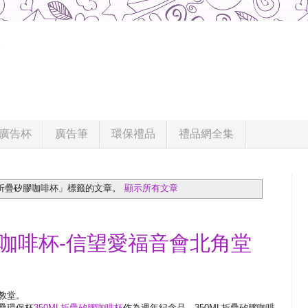
廣告杯
廣告筆
環保禮品
禮品網全集
折疊矽膠咖啡杯」
標籤的文章。
顯示所有文章
矽膠咖啡杯-信望愛福音會北角堂
教堂。
疊環保杯
350ML折疊矽膠咖啡杯
作為週年紀念品。350ML折疊矽膠咖啡