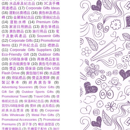
(18)
水晶座及紀念品
(18)
3C及手機
周邊禮品
(17)
Corporate Gifts Ideas
(16)
運動比賽禮品
(16)
廣告杯及禮品
樽
(15)
金屬筆紀念品
(15)
環保紀念品
(14)
運動水樽
(14)
Premium Gifts
(13)
家居日用贈品
(13)
廣告筆禮品
(13)
廣告贈品
(13)
旅行用品
(13)
電
子及數碼產品
(13)
Souvenir Gifts
(12)
Corporate Gifts
(11)
Promotional
Items
(11)
戶外紀念品
(11)
禮贈品
(11)
Corporate Gifts Suppliers
(10)
Eco-Friendly Gift
(10)
Outdoor Gifts
(10)
USB隨身碟
(10)
商務禮品套裝
(10)
多功能廣告筆
(10)
廣告毛巾贈品
(10)
獎盃
(10)
環保袋
(10)
Elite USB
Flash Drive
(9)
廣告隨行杯
(9)
水晶獎
杯
(9)
滑鼠禮品
(9)
獎盃及獎牌
(9)
皮
製記事本
(9)
經典廣告筆
(9)
Advertising Souvenirs
(8)
Door Gifts
(8)
Gift Set
(8)
Outdoor Sports Gifts
(8)
Promotional Towel
(8)
Travel Gifts
(8)
便
條紙紀念品
(8)
保溫杯紀念品
(8)
典雅氣
質型USB隨身碟
(8)
獎杯
(8)
皮具禮品
(8)
經典水晶獎座
(8)
運動
(8)
Corporate
Gifts Wholesale
(7)
Metal Pen Gifts
(7)
Promotional Accessories
(7)
Promotional
Premiums
(7)
原子筆
(7)
喇叭揚聲器
(7)
手機宣傳贈品
(7)
手機電子配件
(7)
旅行