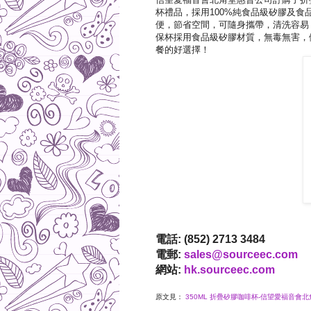
杯禮品，採用100%純食品級矽膠及食
便，節省空間，可隨身攜帶，清洗容易
保杯採用食品級矽膠材質，無毒無害，
餐的好選擇！
電話: (852) 2713 3484
電郵:
sales@sourceec.com
網站:
hk.sourceec.com
原文見：
350ML 折疊矽膠咖啡杯-信望愛福音會北角堂 |