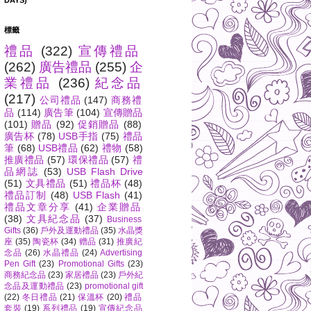
DAYS)
標籤
禮品
(322)
宣傳禮品
(262)
廣告禮品
(255)
企
業禮品
(236)
紀念品
(217)
公司禮品
(147)
商務禮
品
(114)
廣告筆
(104)
宣傳贈品
(101)
贈品
(92)
促銷贈品
(88)
廣告杯
(78)
USB手指
(75)
禮品
筆
(68)
USB禮品
(62)
禮物
(58)
推廣禮品
(57)
環保禮品
(57)
禮
品網誌
(53)
USB Flash Drive
(51)
文具禮品
(51)
禮品杯
(48)
禮品訂制
(48)
USB Flash
(41)
禮品文章分享
(41)
企業贈品
(38)
文具紀念品
(37)
Business
Gifts
(36)
戶外及運動禮品
(35)
水晶獎
座
(35)
陶瓷杯
(34)
赠品
(31)
推廣紀
念品
(26)
水晶禮品
(24)
Advertising
Pen Gift
(23)
Promotional Gifts
(23)
商務紀念品
(23)
家居禮品
(23)
戶外紀
念品及運動禮品
(23)
promotional gift
(22)
冬日禮品
(21)
保溫杯
(20)
禮品
套裝
(19)
系列禮品
(19)
宣傳紀念品