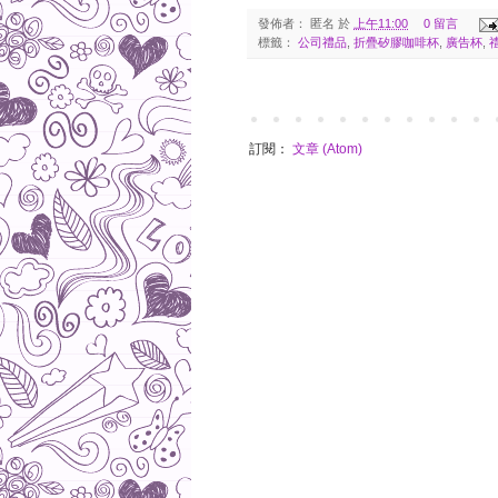
發佈者：
匿名
於
上午11:00
0 留言
標籤：
公司禮品
,
折疊矽膠咖啡杯
,
廣告杯
,
訂閱：
文章 (Atom)