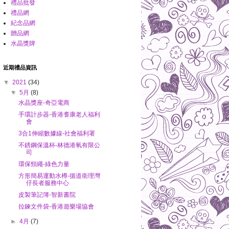
禮品批發
禮品網
紀念品網
贈品網
水晶獎牌
近期禮品資訊
▼
2021
(34)
▼
5月
(8)
水晶獎座-奇亞電商
手環計步器-香港耆康老人福利
會
3合1伸縮數據線-社會福利署
不銹鋼保溫杯-林德港氧有限公
司
環保頸繩-綠色力量
方形簡易運動水樽-循道衛理灣
仔長者服務中心
皮製筆記簿-智新書院
拉鍊文件袋-香港遊樂場協會
►
4月
(7)