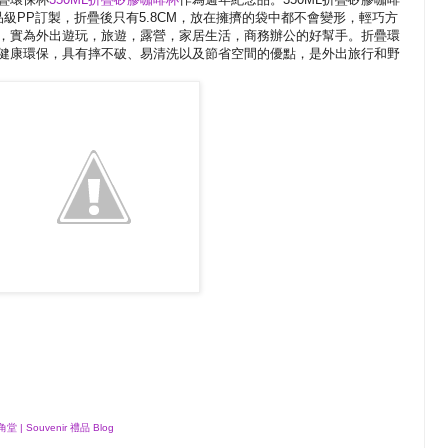
品級PP訂製，折疊後只有5.8CM，放在擁擠的袋中都不會變形，輕巧方
，實為外出遊玩，旅遊，露營，家居生活，商務辦公的好幫手。折疊環
健康環保，具有摔不破、易清洗以及節省空間的優點，是外出旅行和野
 Souvenir 禮品 Blog