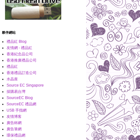
夥伴網站
禮品紅 Blog
友情網 - 禮品紅
香港紀念品公司
香港推廣禮品公司
禮品紅
香港禮品訂造公司
水晶座
Source EC Singapore
採購易台灣
SourceEC Blog
SourceEC 禮品網
USB 手指網
友情博客
廣告杯網
廣告筆網
環保禮品網