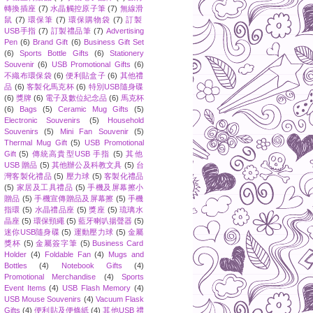
轉換插座
(7)
水晶觸控原子筆
(7)
無線滑
鼠
(7)
環保筆
(7)
環保購物袋
(7)
訂製
USB手指
(7)
訂製禮品筆
(7)
Advertising
Pen
(6)
Brand Gift
(6)
Business Gift Set
(6)
Sports Bottle Gifts
(6)
Stationery
Souvenir
(6)
USB Promotional Gifts
(6)
不織布環保袋
(6)
便利貼盒子
(6)
其他禮
品
(6)
客製化馬克杯
(6)
特別USB隨身碟
(6)
獎牌
(6)
電子及數位紀念品
(6)
馬克杯
(6)
Bags
(5)
Ceramic Mug Gifts
(5)
Electronic Souvenirs
(5)
Household
Souvenirs
(5)
Mini Fan Souvenir
(5)
Thermal Mug Gift
(5)
USB Promotional
Gift
(5)
傳統高貴型USB 手指
(5)
其他
USB 贈品
(5)
其他辦公及科教文具
(5)
台
灣客製化禮品
(5)
壓力球
(5)
客製化禮品
(5)
家居及工具禮品
(5)
手機及屏幕擦小
贈品
(5)
手機宣傳贈品及屏幕擦
(5)
手機
指環
(5)
水晶禮品座
(5)
獎座
(5)
琉璃水
晶座
(5)
環保頸繩
(5)
藍牙喇叭揚聲器
(5)
迷你USB隨身碟
(5)
運動壓力球
(5)
金屬
獎杯
(5)
金屬簽字筆
(5)
Business Card
Holder
(4)
Foldable Fan
(4)
Mugs and
Bottles
(4)
Notebook Gifts
(4)
Promotional Merchandise
(4)
Sports
Event Items
(4)
USB Flash Memory
(4)
USB Mouse Souvenirs
(4)
Vacuum Flask
Gifts
(4)
便利貼及便條紙
(4)
其他USB 禮