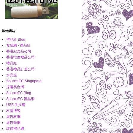
夥伴網站
禮品紅 Blog
友情網 - 禮品紅
香港紀念品公司
香港推廣禮品公司
禮品紅
香港禮品訂造公司
水晶座
Source EC Singapore
採購易台灣
SourceEC Blog
SourceEC 禮品網
USB 手指網
友情博客
廣告杯網
廣告筆網
環保禮品網