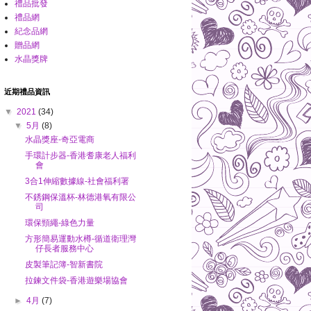
禮品批發
禮品網
紀念品網
贈品網
水晶獎牌
近期禮品資訊
▼
2021
(34)
▼
5月
(8)
水晶獎座-奇亞電商
手環計步器-香港耆康老人福利
會
3合1伸縮數據線-社會福利署
不銹鋼保溫杯-林德港氧有限公
司
環保頸繩-綠色力量
方形簡易運動水樽-循道衛理灣
仔長者服務中心
皮製筆記簿-智新書院
拉鍊文件袋-香港遊樂場協會
►
4月
(7)