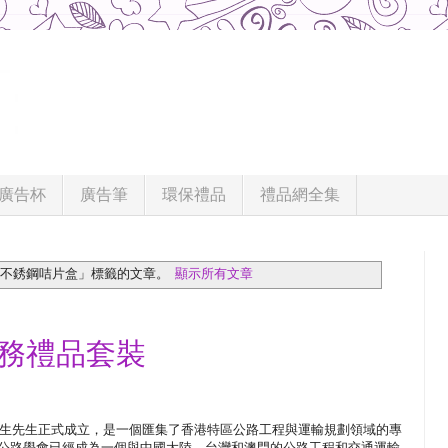
廣告杯
廣告筆
環保禮品
禮品網全集
「不銹鋼咭片盒」
標籤的文章。
顯示所有文章
商務禮品套裝
鄺漢生先生正式成立，是一個匯集了香港特區公路工程與運輸規劃領域的專
公路學會已經成為一個與中國大陸、台灣和澳門的公路工程和交通運輸