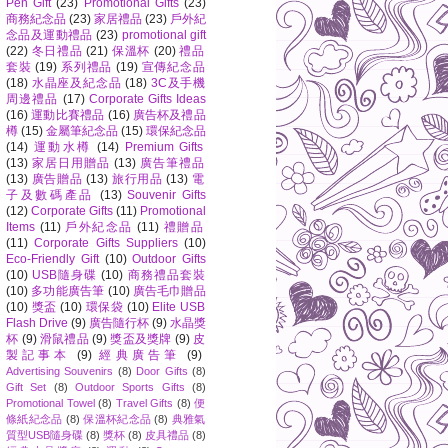
Pen Gift
(23)
Promotional Gifts
(23)
商務紀念品
(23)
家居禮品
(23)
戶外紀
念品及運動禮品
(23)
promotional gift
(22)
冬日禮品
(21)
保溫杯
(20)
禮品
套裝
(19)
系列禮品
(19)
宣傳紀念品
(18)
水晶座及紀念品
(18)
3C及手機
周邊禮品
(17)
Corporate Gifts Ideas
(16)
運動比賽禮品
(16)
廣告杯及禮品
樽
(15)
金屬筆紀念品
(15)
環保紀念品
(14)
運動水樽
(14)
Premium Gifts
(13)
家居日用贈品
(13)
廣告筆禮品
(13)
廣告贈品
(13)
旅行用品
(13)
電
子及數碼產品
(13)
Souvenir Gifts
(12)
Corporate Gifts
(11)
Promotional
Items
(11)
戶外紀念品
(11)
禮贈品
(11)
Corporate Gifts Suppliers
(10)
Eco-Friendly Gift
(10)
Outdoor Gifts
(10)
USB隨身碟
(10)
商務禮品套裝
(10)
多功能廣告筆
(10)
廣告毛巾贈品
(10)
獎盃
(10)
環保袋
(10)
Elite USB
Flash Drive
(9)
廣告隨行杯
(9)
水晶獎
杯
(9)
滑鼠禮品
(9)
獎盃及獎牌
(9)
皮
製記事本
(9)
經典廣告筆
(9)
Advertising Souvenirs
(8)
Door Gifts
(8)
Gift Set
(8)
Outdoor Sports Gifts
(8)
Promotional Towel
(8)
Travel Gifts
(8)
便
條紙紀念品
(8)
保溫杯紀念品
(8)
典雅氣
質型USB隨身碟
(8)
獎杯
(8)
皮具禮品
(8)