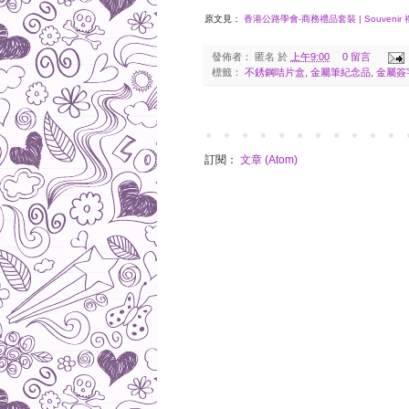
原文見：
香港公路學會-商務禮品套裝 | Souvenir 禮
發佈者：
匿名
於
上午9:00
0 留言
標籤：
不銹鋼咭片盒
,
金屬筆紀念品
,
金屬簽
訂閱：
文章 (Atom)