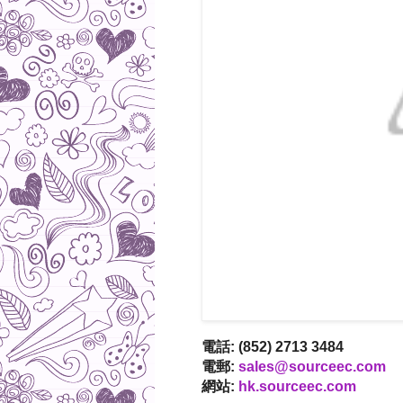
電話: (852) 2713 3484
電郵:
sales@sourceec.com
網站:
hk.sourceec.com