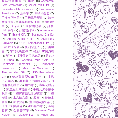
經典水晶獎座
(8)
運動
(8)
Corporate
Gifts Wholesale
(7)
Metal Pen Gifts
(7)
Promotional Accessories
(7)
Promotional
Premiums
(7)
原子筆
(7)
喇叭揚聲器
(7)
手機宣傳贈品
(7)
手機電子配件
(7)
旅行
轉換插座
(7)
水晶觸控原子筆
(7)
無線滑
鼠
(7)
環保筆
(7)
環保購物袋
(7)
訂製
USB手指
(7)
訂製禮品筆
(7)
Advertising
Pen
(6)
Brand Gift
(6)
Business Gift Set
(6)
Sports Bottle Gifts
(6)
Stationery
Souvenir
(6)
USB Promotional Gifts
(6)
不織布環保袋
(6)
便利貼盒子
(6)
其他禮
品
(6)
客製化馬克杯
(6)
特別USB隨身碟
(6)
獎牌
(6)
電子及數位紀念品
(6)
馬克杯
(6)
Bags
(5)
Ceramic Mug Gifts
(5)
Electronic Souvenirs
(5)
Household
Souvenirs
(5)
Mini Fan Souvenir
(5)
Thermal Mug Gift
(5)
USB Promotional
Gift
(5)
傳統高貴型USB 手指
(5)
其他
USB 贈品
(5)
其他辦公及科教文具
(5)
台
灣客製化禮品
(5)
壓力球
(5)
客製化禮品
(5)
家居及工具禮品
(5)
手機及屏幕擦小
贈品
(5)
手機宣傳贈品及屏幕擦
(5)
手機
指環
(5)
水晶禮品座
(5)
獎座
(5)
琉璃水
晶座
(5)
環保頸繩
(5)
藍牙喇叭揚聲器
(5)
迷你USB隨身碟
(5)
運動壓力球
(5)
金屬
獎杯
(5)
金屬簽字筆
(5)
Business Card
Holder
(4)
Foldable Fan
(4)
Mugs and