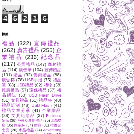
DAYS)
4
6
2
1
6
標籤
禮品
(322)
宣傳禮品
(262)
廣告禮品
(255)
企
業禮品
(236)
紀念品
(217)
公司禮品
(147)
商務禮
品
(114)
廣告筆
(104)
宣傳贈品
(101)
贈品
(92)
促銷贈品
(88)
廣告杯
(78)
USB手指
(75)
禮品
筆
(68)
USB禮品
(62)
禮物
(58)
推廣禮品
(57)
環保禮品
(57)
禮
品網誌
(53)
USB Flash Drive
(51)
文具禮品
(51)
禮品杯
(48)
禮品訂制
(48)
USB Flash
(41)
禮品文章分享
(41)
企業贈品
(38)
文具紀念品
(37)
Business
Gifts
(36)
戶外及運動禮品
(35)
水晶獎
座
(35)
陶瓷杯
(34)
赠品
(31)
推廣紀
念品
(26)
水晶禮品
(24)
Advertising