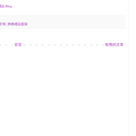
品 Blog
字筆
,
商務禮品套裝
首頁
較舊的文章