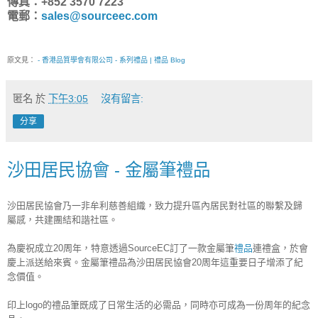
傳真：+852 3570 7223
電郵：
sales@sourceec.com
原文見：
- 香港品質學會有限公司 - 系列禮品 | 禮品 Blog
匿名
於
下午3:05
沒有留言:
分享
沙田居民協會 - 金屬筆禮品
沙田居民協會乃一非牟利慈善組織，致力提升區內居民對社區的聯繫及歸
屬感，共建團結和諧社區。
為慶祝成立20周年，特意透過SourceEC訂了一款金屬筆
禮品
連禮盒，於會
慶上派送給來賓。金屬筆禮品為沙田居民協會20周年這重要日子增添了紀
念價值。
印上logo的禮品筆既成了日常生活的必需品，同時亦可成為一份周年的紀念