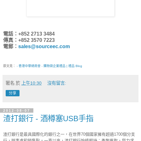
電話：+852 2713 3484
傳真：+852 3570 7223
電郵：
sales@sourceec.com
原文見：
- 香港中華總商會 - 購物袋企業禮品 | 禮品 Blog
匿名
於
上午10:30
沒有留言:
分享
2012-08-07
渣打銀行 - 酒樽塞USB手指
渣打銀行是最具國際化的銀行之一，在世界70個國家擁有超過1700個分支
行，辦事處和銷售點。一直以來，渣打銀行始終堅持：勇敢進取，努力求