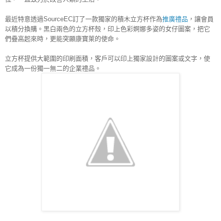
最近特意透過SourceEC訂了一款獨家的積木立方杯作為
推廣禮品
，讓會員
以積分換購。黑白兩色的立方杯殼，印上色彩婀娜多姿的女仔圖案，把它
們疊高起來時，更能突顯康寶萊的使命。
立方杯提供大範圍的印刷面積，客戶可以印上獨家設計的圖案或文字，使
它成為一份獨一無二的企業禮品。