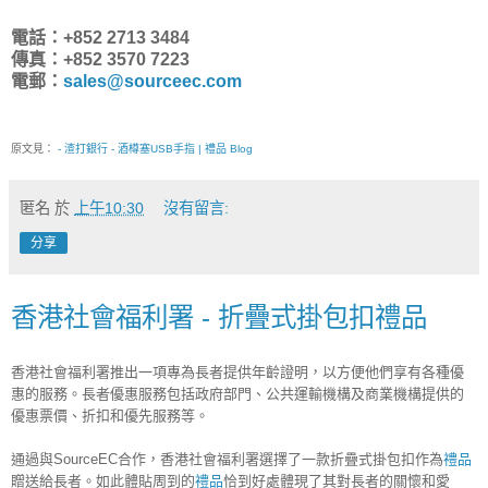
電話：+852 2713 3484
傳真：+852 3570 7223
電郵：
sales@sourceec.com
原文見：
- 渣打銀行 - 酒樽塞USB手指 | 禮品 Blog
匿名
於
上午10:30
沒有留言:
分享
香港社會福利署 - 折疊式掛包扣禮品
香港社會福利署推出一項專為長者提供年齡證明，以方便他們享有各種優
惠的服務。長者優惠服務包括政府部門、公共運輸機構及商業機構提供的
優惠票價、折扣和優先服務等。
通過與SourceEC合作，香港社會福利署選擇了一款折疊式掛包扣作為
禮品
贈送給長者。如此體貼周到的
禮品
恰到好處體現了其對長者的關懷和愛