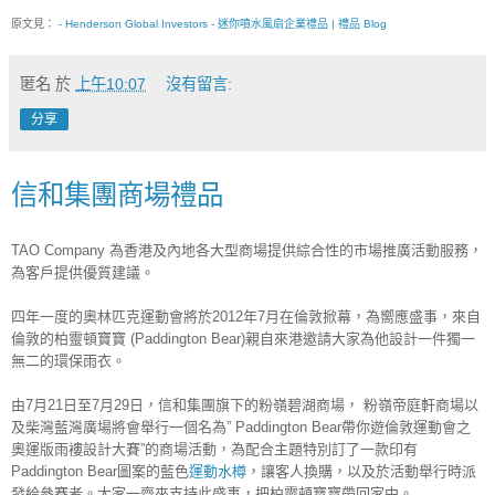
原文見：
- Henderson Global Investors - 迷你噴水風扇企業禮品 | 禮品 Blog
匿名
於
上午10:07
沒有留言:
分享
信和集團商場禮品
TAO Company 為香港及內地各大型商場提供綜合性的市場推廣活動服務，
為客戶提供優質建議。
四年一度的奧林匹克運動會將於2012年7月在倫敦掀幕，為嚮應盛事，來自
倫敦的柏靈頓寶寶 (Paddington Bear)親自來港邀請大家為他設計一件獨一
無二的環保雨衣。
由7月21日至7月29日，信和集團旗下的粉嶺碧湖商場， 粉嶺帝庭軒商場以
及柴灣藍灣廣場將會舉行一個名為” Paddington Bear帶你遊倫敦運動會之
奧運版雨褸設計大賽”的商場活動，為配合主題特別訂了一款印有
Paddington Bear圖案的藍色
運動水樽
，讓客人換購，以及於活動舉行時派
發給參賽者。大家一齊來支持此盛事，把柏靈頓寶寶帶回家中。