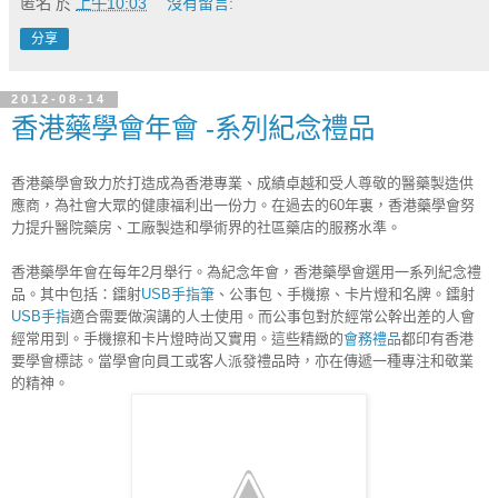
匿名
於
上午10:03
沒有留言:
分享
2012-08-14
香港藥學會年會 -系列紀念禮品
香港藥學會致力於打造成為香港專業、成績卓越和受人尊敬的醫藥製造供
應商，為社會大眾的健康福利出一份力。在過去的60年裏，香港藥學會努
力提升醫院藥房、工廠製造和學術界的社區藥店的服務水準。
香港藥學年會在每年2月舉行。為紀念年會，香港藥學會選用一系列紀念禮
品。其中包括：鐳射
USB手指筆
、公事包、手機擦、卡片燈和名牌。鐳射
USB手指
適合需要做演講的人士使用。而公事包對於經常公幹出差的人會
經常用到。手機擦和卡片燈時尚又實用。這些精緻的
會務禮品
都印有香港
要學會標誌。當學會向員工或客人派發禮品時，亦在傳遞一種專注和敬業
的精神。