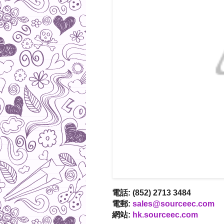
電話: (852) 2713 3484
電郵:
sales@sourceec.com
網站:
hk.sourceec.com