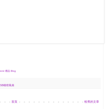
ir 禮品 Blog
USB檯燈風扇
首頁
較舊的文章