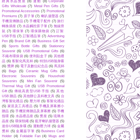
經典水晶獎座
(8)
運動
(8)
Corporate
Gifts Wholesale
(7)
Metal Pen Gifts
(7)
Promotional Accessories
(7)
Promotional
Premiums
(7)
原子筆
(7)
喇叭揚聲器
(7)
手機宣傳贈品
(7)
手機電子配件
(7)
旅行
轉換插座
(7)
水晶觸控原子筆
(7)
無線滑
鼠
(7)
環保筆
(7)
環保購物袋
(7)
訂製
USB手指
(7)
訂製禮品筆
(7)
Advertising
Pen
(6)
Brand Gift
(6)
Business Gift Set
(6)
Sports Bottle Gifts
(6)
Stationery
Souvenir
(6)
USB Promotional Gifts
(6)
不織布環保袋
(6)
便利貼盒子
(6)
其他禮
品
(6)
客製化馬克杯
(6)
特別USB隨身碟
(6)
獎牌
(6)
電子及數位紀念品
(6)
馬克杯
(6)
Bags
(5)
Ceramic Mug Gifts
(5)
Electronic Souvenirs
(5)
Household
Souvenirs
(5)
Mini Fan Souvenir
(5)
Thermal Mug Gift
(5)
USB Promotional
Gift
(5)
傳統高貴型USB 手指
(5)
其他
USB 贈品
(5)
其他辦公及科教文具
(5)
台
灣客製化禮品
(5)
壓力球
(5)
客製化禮品
(5)
家居及工具禮品
(5)
手機及屏幕擦小
贈品
(5)
手機宣傳贈品及屏幕擦
(5)
手機
指環
(5)
水晶禮品座
(5)
獎座
(5)
琉璃水
晶座
(5)
環保頸繩
(5)
藍牙喇叭揚聲器
(5)
迷你USB隨身碟
(5)
運動壓力球
(5)
金屬
獎杯
(5)
金屬簽字筆
(5)
Business Card
Holder
(4)
Foldable Fan
(4)
Mugs and