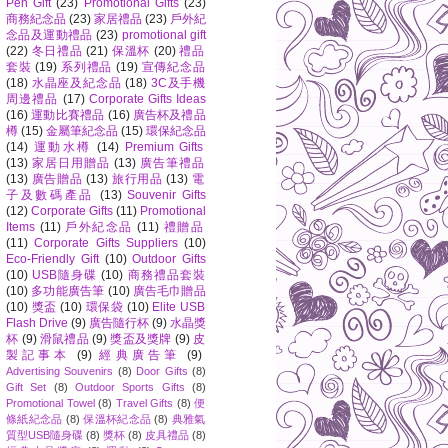
Pen Gift
(23)
Promotional Gifts
(23)
商務紀念品
(23)
家居禮品
(23)
戶外紀
念品及運動禮品
(23)
promotional gift
(22)
冬日禮品
(21)
保溫杯
(20)
禮品
套裝
(19)
系列禮品
(19)
宣傳紀念品
(18)
水晶座及紀念品
(18)
3C及手機
周邊禮品
(17)
Corporate Gifts Ideas
(16)
運動比賽禮品
(16)
廣告杯及禮品
樽
(15)
金屬筆紀念品
(15)
環保紀念品
(14)
運動水樽
(14)
Premium Gifts
(13)
家居日用贈品
(13)
廣告筆禮品
(13)
廣告贈品
(13)
旅行用品
(13)
電
子及數碼產品
(13)
Souvenir Gifts
(12)
Corporate Gifts
(11)
Promotional
Items
(11)
戶外紀念品
(11)
禮贈品
(11)
Corporate Gifts Suppliers
(10)
Eco-Friendly Gift
(10)
Outdoor Gifts
(10)
USB隨身碟
(10)
商務禮品套裝
(10)
多功能廣告筆
(10)
廣告毛巾贈品
(10)
獎盃
(10)
環保袋
(10)
Elite USB
Flash Drive
(9)
廣告隨行杯
(9)
水晶獎
杯
(9)
滑鼠禮品
(9)
獎盃及獎牌
(9)
皮
製記事本
(9)
經典廣告筆
(9)
Advertising Souvenirs
(8)
Door Gifts
(8)
Gift Set
(8)
Outdoor Sports Gifts
(8)
Promotional Towel
(8)
Travel Gifts
(8)
便
條紙紀念品
(8)
保溫杯紀念品
(8)
典雅氣
質型USB隨身碟
(8)
獎杯
(8)
皮具禮品
(8)