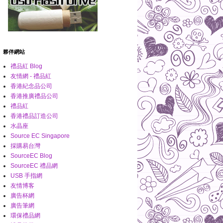
夥伴網站
禮品紅 Blog
友情網 - 禮品紅
香港紀念品公司
香港推廣禮品公司
禮品紅
香港禮品訂造公司
水晶座
Source EC Singapore
採購易台灣
SourceEC Blog
SourceEC 禮品網
USB 手指網
友情博客
廣告杯網
廣告筆網
環保禮品網