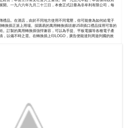
展開。一九六六年九月二十三日，本會正式註冊為非牟利有限公司，每
傳禮品。在酒店，由於不同地方使用不同電壓，你可能會為如何給電子
的萬用轉換插正派上用場。採購易的萬用轉換插頭連USB插口禮品採用可靠的
術。訂製的萬用轉換插強悍兼容，可以為手提、平板電腦等各種電子產
插，以備不時之需。在轉換插上印LOGO，廣告便能達到周遊列國的效