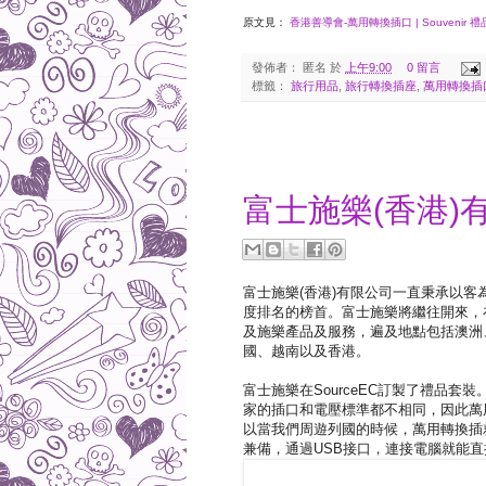
原文見：
香港善導會-萬用轉換插口 | Souvenir 禮品
發佈者：
匿名
於
上午9:00
0 留言
標籤：
旅行用品
,
旅行轉換插座
,
萬用轉換插
2016-10-04
富士施樂(香港)
富士施樂(香港)有限公司一直秉承以
度排名的榜首。富士施樂將繼往開來，
及施樂產品及服務，遍及地點包括澳洲
國、越南以及香港。
富士施樂在SourceEC訂製了禮品套裝
家的插口和電壓標準都不相同，因此萬
以當我們周遊列國的時候，萬用轉換插
兼備，通過USB接口，連接電腦就能