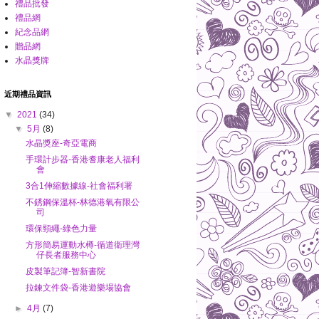
禮品批發
禮品網
紀念品網
贈品網
水晶獎牌
近期禮品資訊
▼
2021
(34)
▼
5月
(8)
水晶獎座-奇亞電商
手環計步器-香港耆康老人福利
會
3合1伸縮數據線-社會福利署
不銹鋼保溫杯-林德港氧有限公
司
環保頸繩-綠色力量
方形簡易運動水樽-循道衛理灣
仔長者服務中心
皮製筆記簿-智新書院
拉鍊文件袋-香港遊樂場協會
►
4月
(7)