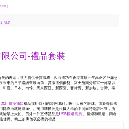
 Blog
口
,
禮品
有限公司-禮品套裝
客為先的理念，致力提供優質服務，因而成功在香港連續五年高踞客戶滿意
在未來的日子繼續奮發向前，貫徹這個優勢。富士施樂分銷富士施樂以
、印度、日本、南韓、馬來西亞、新西蘭、菲律賓、新加坡、台灣、泰
。
萬用轉換插口
禮品採用特別的紫色印刷，吸引大家的眼球。由於每個國
用轉換插就應運而生。萬用轉換插是根據人群的不同而特別設出來，所
就能幫上大忙。另外一件宣傳禮品是
USB檯燈風扇
。檯燈和風扇，兩者
直接使用。晚上加班熬夜必備的禮品