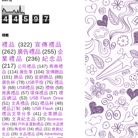
DAYS)
4
4
5
9
7
標籤
禮品
(322)
宣傳禮品
(262)
廣告禮品
(255)
企
業禮品
(236)
紀念品
(217)
公司禮品
(147)
商務禮
品
(114)
廣告筆
(104)
宣傳贈品
(101)
贈品
(92)
促銷贈品
(88)
廣告杯
(78)
USB手指
(75)
禮品
筆
(68)
USB禮品
(62)
禮物
(58)
推廣禮品
(57)
環保禮品
(57)
禮
品網誌
(53)
USB Flash Drive
(51)
文具禮品
(51)
禮品杯
(48)
禮品訂制
(48)
USB Flash
(41)
禮品文章分享
(41)
企業贈品
(38)
文具紀念品
(37)
Business
Gifts
(36)
戶外及運動禮品
(35)
水晶獎
座
(35)
陶瓷杯
(34)
赠品
(31)
推廣紀
念品
(26)
水晶禮品
(24)
Advertising