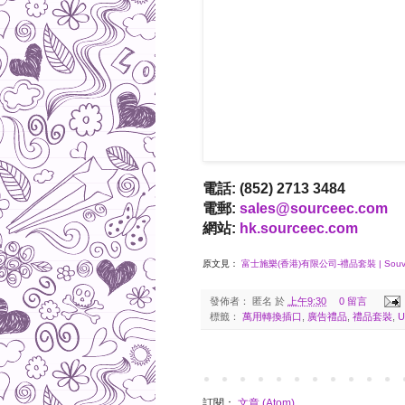
電話: (852) 2713 3484
電郵:
sales@sourceec.com
網站:
hk.sourceec.com
原文見：
富士施樂(香港)有限公司-禮品套裝 | Souven
發佈者：
匿名
於
上午9:30
0 留言
標籤：
萬用轉換插口
,
廣告禮品
,
禮品套裝
,
訂閱：
文章 (Atom)