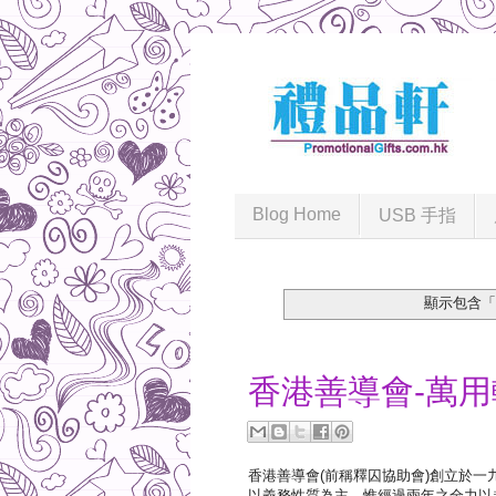
Blog Home
USB 手指
顯示包含
2017-03-31
香港善導會-萬
香港善導會(前稱釋囚協助會)創立於
以義務性質為主。惟經過兩年之全力以