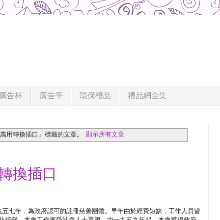
廣告杯
廣告筆
環保禮品
禮品網全集
「萬用轉換插口」
標籤的文章。
顯示所有文章
用轉換插口
一九五七年，為政府認可的註冊慈善團體。早年由於經費短缺，工作人員皆
赴經營，本會工作漸受社會人士重視。由一九五九年起，本會獲得政府