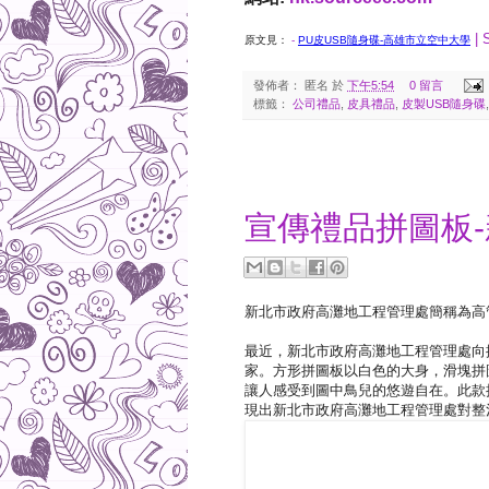
| 
原文見：
-
PU皮USB隨身碟-高雄市立空中大學
發佈者：
匿名
於
下午5:54
0 留言
標籤：
公司禮品
,
皮具禮品
,
皮製USB隨身碟
2017-10-20
宣傳禮品拼圖板
新北市政府高灘地工程管理處簡稱為高
最近，新北市政府高灘地工程管理處向
家。方形拼圖板以白色的大身，滑塊拼
讓人感受到圖中鳥兒的悠遊自在。此款
現出新北市政府高灘地工程管理處對整