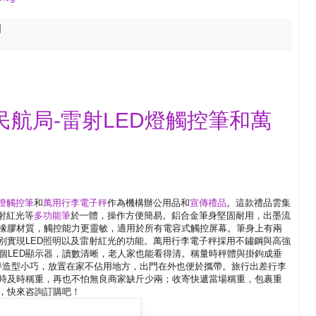
航局-雷射LED燈觸控筆和萬
D燈觸控筆
和
萬用行李電子秤
作為機構辦公用品和
宣傳禮品
。這款禮品雲集
射紅光等
多功能筆
於一體，操作方便簡易。鋁合金筆身堅固耐用，出墨流
橡膠材質，觸控能力更靈敏，適用於所有電容式觸控屏幕。筆身上有兩
別實現LED照明以及雷射紅光的功能。萬用行李電子秤採用不鏽鋼與高強
一個LED顯示器，讀數清晰，老人家也能看得清。稱量時秤體與掛鉤成垂
子秤造型小巧，放置在家不佔用地方，出門在外也便於攜帶。旅行出差行李
時及時稱重，再也不怕無良商家缺斤少兩；收寄快遞當場稱重，包裹重
，快來咨詢訂購吧！