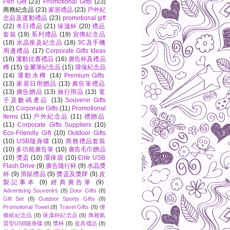
Pen Gift
(23)
Promotional Gifts
(23)
商務紀念品
(23)
家居禮品
(23)
戶外紀
念品及運動禮品
(23)
promotional gift
(22)
冬日禮品
(21)
保溫杯
(20)
禮品
套裝
(19)
系列禮品
(19)
宣傳紀念品
(18)
水晶座及紀念品
(18)
3C及手機
周邊禮品
(17)
Corporate Gifts Ideas
(16)
運動比賽禮品
(16)
廣告杯及禮品
樽
(15)
金屬筆紀念品
(15)
環保紀念品
(14)
運動水樽
(14)
Premium Gifts
(13)
家居日用贈品
(13)
廣告筆禮品
(13)
廣告贈品
(13)
旅行用品
(13)
電
子及數碼產品
(13)
Souvenir Gifts
(12)
Corporate Gifts
(11)
Promotional
Items
(11)
戶外紀念品
(11)
禮贈品
(11)
Corporate Gifts Suppliers
(10)
Eco-Friendly Gift
(10)
Outdoor Gifts
(10)
USB隨身碟
(10)
商務禮品套裝
(10)
多功能廣告筆
(10)
廣告毛巾贈品
(10)
獎盃
(10)
環保袋
(10)
Elite USB
Flash Drive
(9)
廣告隨行杯
(9)
水晶獎
杯
(9)
滑鼠禮品
(9)
獎盃及獎牌
(9)
皮
製記事本
(9)
經典廣告筆
(9)
Advertising Souvenirs
(8)
Door Gifts
(8)
Gift Set
(8)
Outdoor Sports Gifts
(8)
Promotional Towel
(8)
Travel Gifts
(8)
便
條紙紀念品
(8)
保溫杯紀念品
(8)
典雅氣
質型USB隨身碟
(8)
獎杯
(8)
皮具禮品
(8)