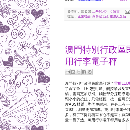
發佈者：
匿名
於
上午10:46
0 留言
標籤：
企業禮品
,
商務紀念品
,
推廣紀念品
2018-02-01
澳門特別行政區民
用行李電子秤
澳門特別行政區民航局訂製了
雷射LE
了寫字筆、LED照明燈、觸控筆以及雷
暢，書寫更加順滑。觸控部分採用導電
顆小小的按鈕，只需輕輕一按，便可分
度ABS材質，堅固更耐用。秤身上有
直90°，測量更加精準。萬用行李電
多，有了它提前稱重省心不超重；買菜
量一目了然。萬用行李電子秤用途多多