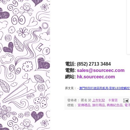
電話: (852) 2713 3484
電郵:
sales@sourceec.com
網站:
hk.sourceec.com
原文見：
-
澳門特別行政區民航局-雷射LED燈觸
發佈者：
匿名
於
上午9:32
0 留言
標籤：
宣傳禮品
,
旅行用品
,
商務紀念品
,
電
2017-11-17