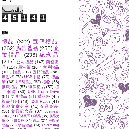
DAYS)
4
5
1
4
1
標籤
禮品
(322)
宣傳禮品
(262)
廣告禮品
(255)
企
業禮品
(236)
紀念品
(217)
公司禮品
(147)
商務禮
品
(114)
廣告筆
(104)
宣傳贈品
(101)
贈品
(92)
促銷贈品
(88)
廣告杯
(78)
USB手指
(75)
禮品
筆
(68)
USB禮品
(62)
禮物
(58)
推廣禮品
(57)
環保禮品
(57)
禮
品網誌
(53)
USB Flash Drive
(51)
文具禮品
(51)
禮品杯
(48)
禮品訂制
(48)
USB Flash
(41)
禮品文章分享
(41)
企業贈品
(38)
文具紀念品
(37)
Business
Gifts
(36)
戶外及運動禮品
(35)
水晶獎
座
(35)
陶瓷杯
(34)
赠品
(31)
推廣紀
念品
(26)
水晶禮品
(24)
Advertising