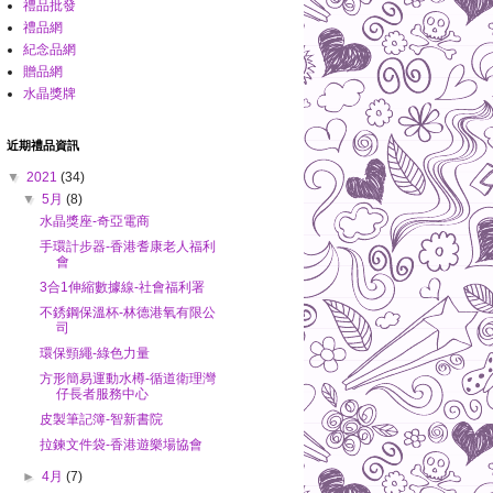
禮品批發
禮品網
紀念品網
贈品網
水晶獎牌
近期禮品資訊
▼
2021
(34)
▼
5月
(8)
水晶獎座-奇亞電商
手環計步器-香港耆康老人福利
會
3合1伸縮數據線-社會福利署
不銹鋼保溫杯-林德港氧有限公
司
環保頸繩-綠色力量
方形簡易運動水樽-循道衛理灣
仔長者服務中心
皮製筆記簿-智新書院
拉鍊文件袋-香港遊樂場協會
►
4月
(7)