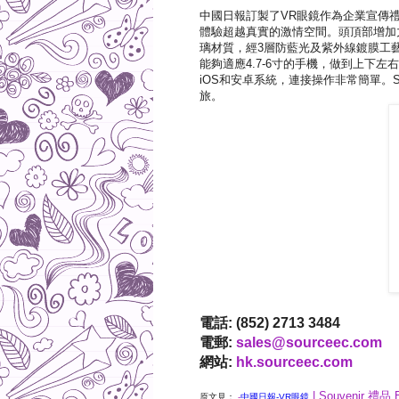
中國日報訂製了VR眼鏡作為企業宣傳禮
體驗超越真實的激情空間。頭頂部增加力
璃材質，經3層防藍光及紫外線鍍膜工
能夠適應4.7-6寸的手機，做到上下
iOS和安卓系統，連接操作非常簡單。S
旅。
電話: (852) 2713 3484
電郵:
sales@sourceec.com
網站:
hk.sourceec.com
| Souvenir 禮品 
原文見：
-
中國日報-VR眼鏡