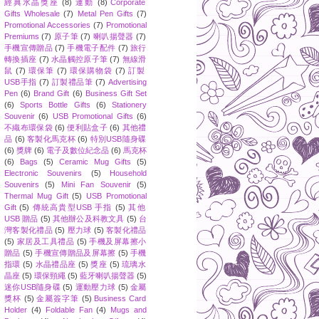
經典水晶獎座
(8)
運動
(8)
Corporate
Gifts Wholesale
(7)
Metal Pen Gifts
(7)
Promotional Accessories
(7)
Promotional
Premiums
(7)
原子筆
(7)
喇叭揚聲器
(7)
手機宣傳贈品
(7)
手機電子配件
(7)
旅行
轉換插座
(7)
水晶觸控原子筆
(7)
無線滑
鼠
(7)
環保筆
(7)
環保購物袋
(7)
訂製
USB手指
(7)
訂製禮品筆
(7)
Advertising
Pen
(6)
Brand Gift
(6)
Business Gift Set
(6)
Sports Bottle Gifts
(6)
Stationery
Souvenir
(6)
USB Promotional Gifts
(6)
不織布環保袋
(6)
便利貼盒子
(6)
其他禮
品
(6)
客製化馬克杯
(6)
特別USB隨身碟
(6)
獎牌
(6)
電子及數位紀念品
(6)
馬克杯
(6)
Bags
(5)
Ceramic Mug Gifts
(5)
Electronic Souvenirs
(5)
Household
Souvenirs
(5)
Mini Fan Souvenir
(5)
Thermal Mug Gift
(5)
USB Promotional
Gift
(5)
傳統高貴型USB 手指
(5)
其他
USB 贈品
(5)
其他辦公及科教文具
(5)
台
灣客製化禮品
(5)
壓力球
(5)
客製化禮品
(5)
家居及工具禮品
(5)
手機及屏幕擦小
贈品
(5)
手機宣傳贈品及屏幕擦
(5)
手機
指環
(5)
水晶禮品座
(5)
獎座
(5)
琉璃水
晶座
(5)
環保頸繩
(5)
藍牙喇叭揚聲器
(5)
迷你USB隨身碟
(5)
運動壓力球
(5)
金屬
獎杯
(5)
金屬簽字筆
(5)
Business Card
Holder
(4)
Foldable Fan
(4)
Mugs and