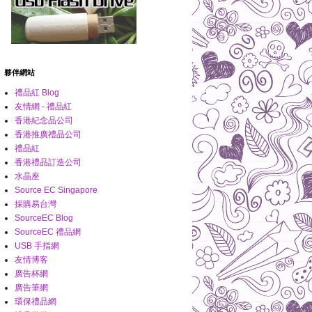
夥伴網站
禮品紅 Blog
友情網 - 禮品紅
香港紀念品公司
香港推廣禮品公司
禮品紅
香港禮品訂造公司
水晶座
Source EC Singapore
採購易台灣
SourceEC Blog
SourceEC 禮品網
USB 手指網
友情博客
廣告杯網
廣告筆網
環保禮品網