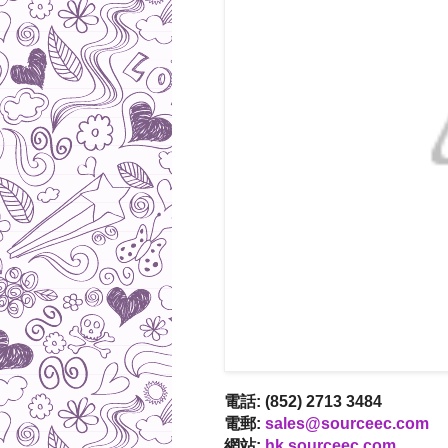
電話: (852) 2713 3484
電郵:
sales@sourceec.com
網站:
hk.sourceec.com