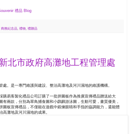
Souvenir 禮品 Blog
,
商務紀念品
,
禮物
,
禮贈品
-新北市政府高灘地工程管理處
管處。是一專門維護與建設、整治高灘地及河川濕地的維護機構。
採購易客製化禮品公司訂購了一批拼圖板作為推廣宣傳禮品贈送給大
圖有兩款，分別為翠鳥捕食圖和小鸊鷉游泳圖，生動可愛，畫質優美，
拼圖板宣傳禮品，不僅能在遊戲中鍛煉眼睛和手指的協調能力，還能體
治高灘地及河川濕地的成果。