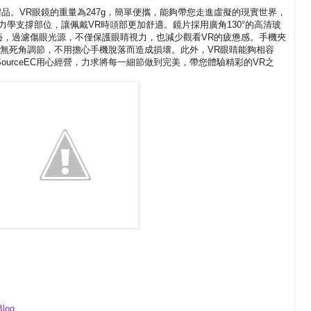
品。VR眼鏡的重量為247g，簡單便攜，能夠帶您走進虛擬的現實世界，
學支撐部位，讓佩戴VR時頭部更加舒適。鏡片採用廣角130°的高清玻
藝，過濾傷眼光源，不僅保護眼睛視力，也減少觀看VR的疲憊感。手機夾
左右無死角調節，不用擔心手機脫落而造成損壞。此外，VR眼睛能夠相容
ourceEC用心經營，力求將每一細節做到完美，帶您體驗精彩的VR之
Blog