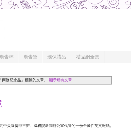
廣告杯
廣告筆
環保禮品
禮品網全集
「商務紀念品」
標籤的文章。
顯示所有文章
鏡
，是由中共中央宣傳部主辦、國務院新聞辦公室代管的一份全國性英文報紙。