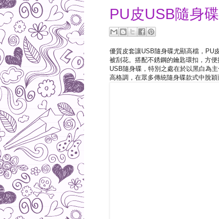
PU皮USB隨身
優質皮套讓USB隨身碟尤顯高檔，PU
被刮花。搭配不銹鋼的鑰匙環扣，方便
USB隨身碟，特別之處在於以黑白為
高格調，在眾多傳統隨身碟款式中脫穎