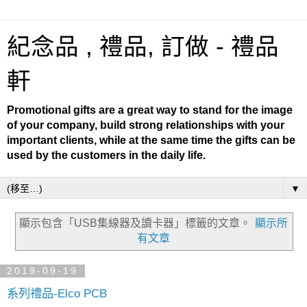
紀念品 , 禮品, 訂做 - 禮品
軒
Promotional gifts are a great way to stand for the image
of your company, build strong relationships with your
important clients, while at the same time the gifts can be
used by the customers in the daily life.
▼
顯示包含「USB集線器及讀卡器」
標籤的文章。
顯示所
有文章
2019-09-19
系列禮品-Elco PCB