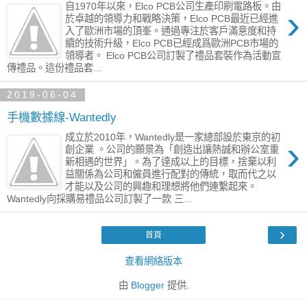
自1970年以來，Elco PCB公司生產印刷電路板。由
›
於卓越的領導力和戰略決策，Elco PCB最近已經進
入了歐洲市場的頂峯。通過專注於客戶滿意度和持
續的技術升級，Elco PCB已經成爲歐洲PCB市場的
領導者。 Elco PCB公司訂製了禮品套裝作為活動宣
傳禮品。這份禮品套...
2019-06-04
手機數據線-Wantedly
成立於2010年，Wantedly是一家總部設於東京的初
›
創企業 。公司的願景為「創造出讓熱誠和辦公室重
新相遇的世界」。為了達成以上的目標，捨棄以利
益關係為公司和僱員進行配對的傳統，取而代之以
才能以及公司的興趣和理想將他們連繫起來。
Wantedly向採購易禮品公司訂製了一款 三...
›
首頁
查看網絡版本
由
Blogger
提供.