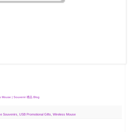
 Mouse | Souvenir 禮品 Blog
e Souvenirs
,
USB Promotional Gifts
,
Wireless Mouse