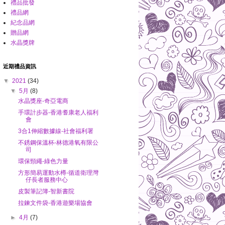
禮品批發
禮品網
紀念品網
贈品網
水晶獎牌
近期禮品資訊
▼
2021
(34)
▼
5月
(8)
水晶獎座-奇亞電商
手環計步器-香港耆康老人福利
會
3合1伸縮數據線-社會福利署
不銹鋼保溫杯-林德港氧有限公
司
環保頸繩-綠色力量
方形簡易運動水樽-循道衛理灣
仔長者服務中心
皮製筆記簿-智新書院
拉鍊文件袋-香港遊樂場協會
►
4月
(7)