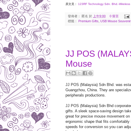
原文見：
123RF Technology Sdn. Bhd.-Wireless
發佈者：
匿名
於
上午9:00
0 留言
標籤：
Premium Gifts
,
USB Mouse Souvenir
2017-02-04
JJ POS (MALAY
Mouse
JJ POS (Malaysia) Sdn Bhd. was estab
Guangzhou, China. They are specialize
peripherals productions.
JJ POS (Malaysia) Sdn Bhd corporate
gifts. A sleek space-saving design take
great for precise mouse movement on P
ergonomic shape that fits comfortably
speeds for conversion so you can adjust 