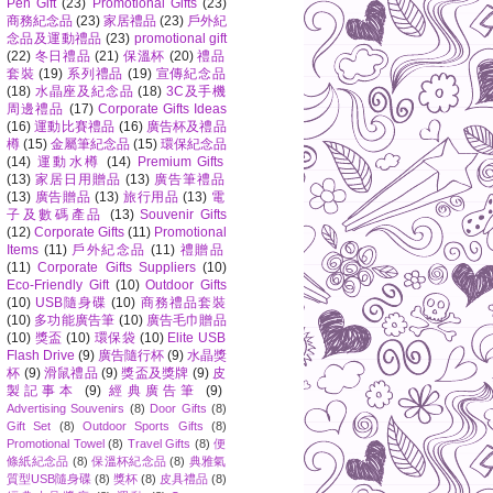
Pen Gift
(23)
Promotional Gifts
(23)
商務紀念品
(23)
家居禮品
(23)
戶外紀
念品及運動禮品
(23)
promotional gift
(22)
冬日禮品
(21)
保溫杯
(20)
禮品
套裝
(19)
系列禮品
(19)
宣傳紀念品
(18)
水晶座及紀念品
(18)
3C及手機
周邊禮品
(17)
Corporate Gifts Ideas
(16)
運動比賽禮品
(16)
廣告杯及禮品
樽
(15)
金屬筆紀念品
(15)
環保紀念品
(14)
運動水樽
(14)
Premium Gifts
(13)
家居日用贈品
(13)
廣告筆禮品
(13)
廣告贈品
(13)
旅行用品
(13)
電
子及數碼產品
(13)
Souvenir Gifts
(12)
Corporate Gifts
(11)
Promotional
Items
(11)
戶外紀念品
(11)
禮贈品
(11)
Corporate Gifts Suppliers
(10)
Eco-Friendly Gift
(10)
Outdoor Gifts
(10)
USB隨身碟
(10)
商務禮品套裝
(10)
多功能廣告筆
(10)
廣告毛巾贈品
(10)
獎盃
(10)
環保袋
(10)
Elite USB
Flash Drive
(9)
廣告隨行杯
(9)
水晶獎
杯
(9)
滑鼠禮品
(9)
獎盃及獎牌
(9)
皮
製記事本
(9)
經典廣告筆
(9)
Advertising Souvenirs
(8)
Door Gifts
(8)
Gift Set
(8)
Outdoor Sports Gifts
(8)
Promotional Towel
(8)
Travel Gifts
(8)
便
條紙紀念品
(8)
保溫杯紀念品
(8)
典雅氣
質型USB隨身碟
(8)
獎杯
(8)
皮具禮品
(8)