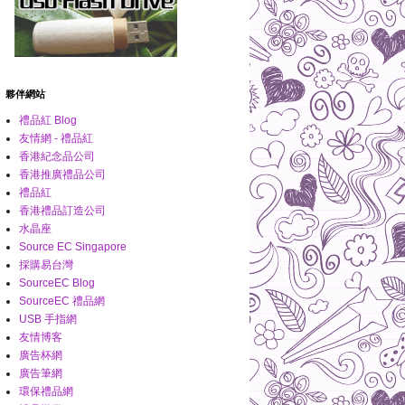
夥伴網站
禮品紅 Blog
友情網 - 禮品紅
香港紀念品公司
香港推廣禮品公司
禮品紅
香港禮品訂造公司
水晶座
Source EC Singapore
採購易台灣
SourceEC Blog
SourceEC 禮品網
USB 手指網
友情博客
廣告杯網
廣告筆網
環保禮品網