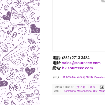
電話: (852) 2713 3484
電郵:
sales@sourceec.com
網站:
hk.sourceec.com
原文見：
JJ POS (MALAYSIA) SDN BHD-Wireless
發佈者：
匿名
於
上午9:00
0 留言
標籤：
Promotional Merchandise
,
USB Mous