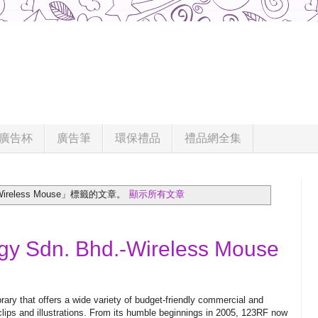
廣告杯
廣告筆
環保禮品
禮品網全集
eless Mouse」
標籤的文章。
顯示所有文章
gy Sdn. Bhd.-Wireless Mouse
ibrary that offers a wide variety of budget-friendly commercial and
 clips and illustrations. From its humble beginnings in 2005, 123RF now