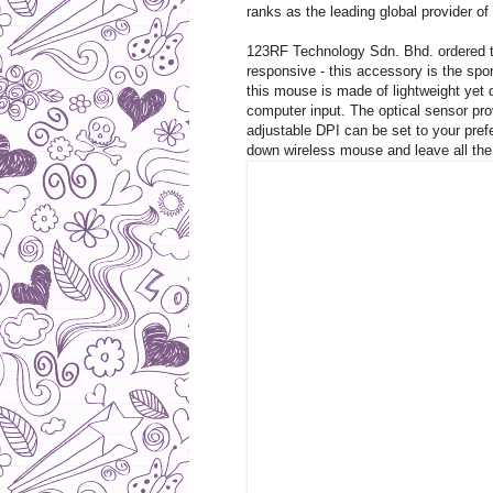
ranks as the leading global provider of
123RF Technology Sdn. Bhd. ordered 
responsive - this accessory is the spo
this mouse is made of lightweight yet d
computer input. The optical sensor pr
adjustable DPI can be set to your prefe
down wireless mouse and leave all the 