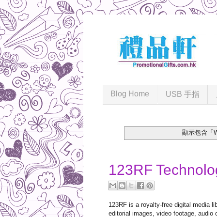
Blog Home
USB 手指
顯示包含「Wir
2017-02-21
123RF Technolo
123RF is a royalty-free digital media l
editorial images, video footage, audio