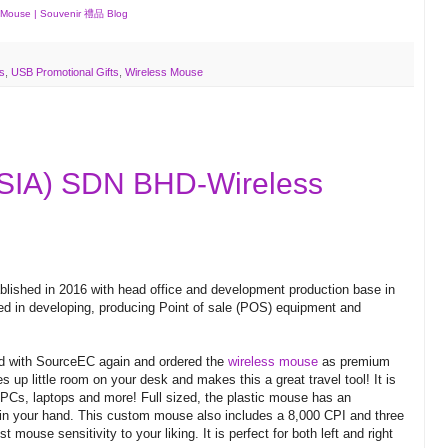
 Mouse | Souvenir 禮品 Blog
s
,
USB Promotional Gifts
,
Wireless Mouse
SIA) SDN BHD-Wireless
lished in 2016 with head office and development production base in
d in developing, producing Point of sale (POS) equipment and
d with SourceEC again and ordered the
wireless mouse
as premium
s up little room on your desk and makes this a great travel tool! It is
Cs, laptops and more! Full sized, the plastic mouse has an
 in your hand. This custom mouse also includes a 8,000 CPI and three
mouse sensitivity to your liking. It is perfect for both left and right