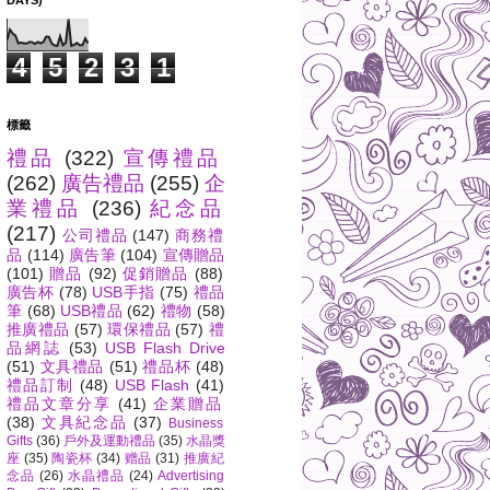
DAYS)
4
5
2
3
1
標籤
禮品
(322)
宣傳禮品
(262)
廣告禮品
(255)
企
業禮品
(236)
紀念品
(217)
公司禮品
(147)
商務禮
品
(114)
廣告筆
(104)
宣傳贈品
(101)
贈品
(92)
促銷贈品
(88)
廣告杯
(78)
USB手指
(75)
禮品
筆
(68)
USB禮品
(62)
禮物
(58)
推廣禮品
(57)
環保禮品
(57)
禮
品網誌
(53)
USB Flash Drive
(51)
文具禮品
(51)
禮品杯
(48)
禮品訂制
(48)
USB Flash
(41)
禮品文章分享
(41)
企業贈品
(38)
文具紀念品
(37)
Business
Gifts
(36)
戶外及運動禮品
(35)
水晶獎
座
(35)
陶瓷杯
(34)
赠品
(31)
推廣紀
念品
(26)
水晶禮品
(24)
Advertising