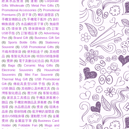
經典水晶獎座
(8)
運動
(8)
Corporate
Gifts Wholesale
(7)
Metal Pen Gifts
(7)
Promotional Accessories
(7)
Promotional
Premiums
(7)
原子筆
(7)
喇叭揚聲器
(7)
手機宣傳贈品
(7)
手機電子配件
(7)
旅行
轉換插座
(7)
水晶觸控原子筆
(7)
無線滑
鼠
(7)
環保筆
(7)
環保購物袋
(7)
訂製
USB手指
(7)
訂製禮品筆
(7)
Advertising
Pen
(6)
Brand Gift
(6)
Business Gift Set
(6)
Sports Bottle Gifts
(6)
Stationery
Souvenir
(6)
USB Promotional Gifts
(6)
不織布環保袋
(6)
便利貼盒子
(6)
其他禮
品
(6)
客製化馬克杯
(6)
特別USB隨身碟
(6)
獎牌
(6)
電子及數位紀念品
(6)
馬克杯
(6)
Bags
(5)
Ceramic Mug Gifts
(5)
Electronic Souvenirs
(5)
Household
Souvenirs
(5)
Mini Fan Souvenir
(5)
Thermal Mug Gift
(5)
USB Promotional
Gift
(5)
傳統高貴型USB 手指
(5)
其他
USB 贈品
(5)
其他辦公及科教文具
(5)
台
灣客製化禮品
(5)
壓力球
(5)
客製化禮品
(5)
家居及工具禮品
(5)
手機及屏幕擦小
贈品
(5)
手機宣傳贈品及屏幕擦
(5)
手機
指環
(5)
水晶禮品座
(5)
獎座
(5)
琉璃水
晶座
(5)
環保頸繩
(5)
藍牙喇叭揚聲器
(5)
迷你USB隨身碟
(5)
運動壓力球
(5)
金屬
獎杯
(5)
金屬簽字筆
(5)
Business Card
Holder
(4)
Foldable Fan
(4)
Mugs and