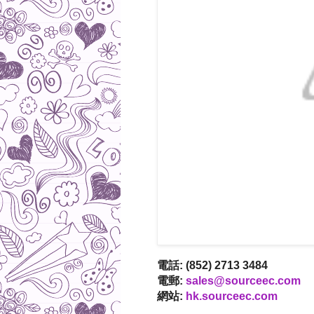
電話: (852) 2713 3484
電郵:
sales@sourceec.com
網站:
hk.sourceec.com