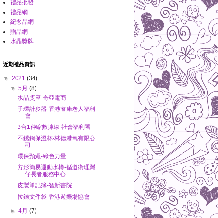
禮品批發
禮品網
紀念品網
贈品網
水晶獎牌
近期禮品資訊
▼
2021
(34)
▼
5月
(8)
水晶獎座-奇亞電商
手環計步器-香港耆康老人福利
會
3合1伸縮數據線-社會福利署
不銹鋼保溫杯-林德港氧有限公
司
環保頸繩-綠色力量
方形簡易運動水樽-循道衛理灣
仔長者服務中心
皮製筆記簿-智新書院
拉鍊文件袋-香港遊樂場協會
►
4月
(7)