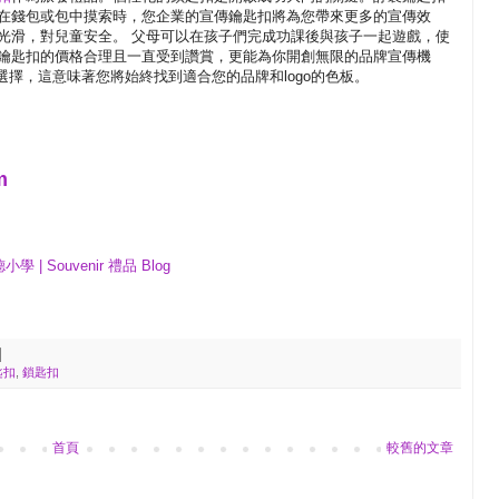
在錢包或包中摸索時，您企業的宣傳鑰匙扣將為您帶來更多的宣傳效
光滑，對兒童安全。 父母可以在孩子們完成功課後與孩子一起遊戲，使
鑰匙扣的價格合理且一直受到讚賞，更能為你開創無限的品牌宣傳機
選擇，這意味著您將始終找到適合您的品牌和logo的色板。
m
 Souvenir 禮品 Blog
匙扣
,
鎖匙扣
首頁
較舊的文章