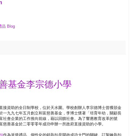
m
品 Blog
慈善基金李宗德小學
直接資助的全日制學校，位於天水圍。學校創辦人李宗德博士曾獲頒金
於一九九七年五月創立和富慈善基金，李博士懷著「培育年幼，關顧長
富社會企業的工作推向前線，藉以回饋社會。為了響應教育改革的號
富慈善基金於二零零零年成功申辦一所政府直接資助的小學。
扣
作為派發禮品。個性化的鎖匙扣是開啟成功大門的關鍵。訂製鑰匙扣