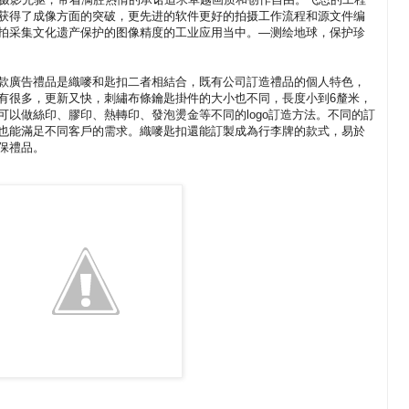
获得了成像方面的突破，更先进的软件更好的拍摄工作流程和源文件编
拍采集文化遗产保护的图像精度的工业应用当中。—测绘地球，保护珍
款廣告禮品是織嘜和匙扣二者相結合，既有公司訂造禮品的個人特色，
有很多，更新又快，刺繡布條鑰匙掛件的大小也不同，長度小到6釐米，
可以做絲印、膠印、熱轉印、發泡燙金等不同的logo訂造方法。不同的訂
也能滿足不同客戶的需求。織嘜匙扣還能訂製成為行李牌的款式，易於
保禮品。