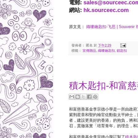
電郵:
sales@sourceec.co
網站:
hk.sourceec.com
原文見：
織嘜鑰匙扣-飞思 | Souvenir 禮
發佈者：
匿名
於
下午2:29
標籤：
宣傳贈品
,
織嘜鑰匙扣
,
鎖匙扣
2020-09-29
積木匙扣-和富
和富慈善基金李宗德小學是一所由政府
紫荆星章和聖約翰官佐勳銜太平紳士，
者，建設更美好的香港」的抱負，將和
召，貫徹落實「培育青年」的理念，和
和富慈善基金李宗德小學訂製了
積木匙