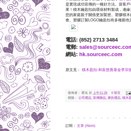
是實現成功宣傳的一種好方法。當客戶
果！積木鑰匙扣由環保材料製成，邊緣
您的家庭親子關係更加緊密。塑膠積木
會。塑膠訂製LOGO鑰匙扣有多種顏色
電話: (852) 2713 3484
電郵:
sales@sourceec.co
網站:
hk.sourceec.com
原文見：
積木匙扣-和富慈善基金李宗德小學 |
發佈者：
匿名
於
上午11:26
0 留言
標籤：
公司禮品
,
宣傳贈品
,
廣告禮品
,
積木
訂閱：
文章 (Atom)