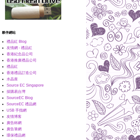
夥伴網站
禮品紅 Blog
友情網 - 禮品紅
香港紀念品公司
香港推廣禮品公司
禮品紅
香港禮品訂造公司
水晶座
Source EC Singapore
採購易台灣
SourceEC Blog
SourceEC 禮品網
USB 手指網
友情博客
廣告杯網
廣告筆網
環保禮品網