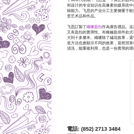
和设计的专业知识在高像素拍摄系统中
辑能力。飞思的产业分工主要侧重于航
贵艺术品和作品。
飞思訂製了
織嘜匙扣
作為廣告禮品。這
又有匙扣的實用性。布條鑰匙掛件款式
大到十多釐米。織嘜除了繡花效果，還
造方法也會顯示不同的效果，當然預算
清洗，能重複利用，也是一份實用的環
電話: (852) 2713 3484