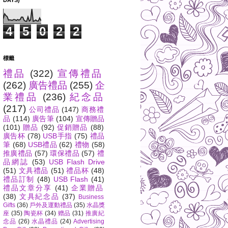
DAYS)
4
5
0
2
2
標籤
禮品
(322)
宣傳禮品
(262)
廣告禮品
(255)
企
業禮品
(236)
紀念品
(217)
公司禮品
(147)
商務禮
品
(114)
廣告筆
(104)
宣傳贈品
(101)
贈品
(92)
促銷贈品
(88)
廣告杯
(78)
USB手指
(75)
禮品
筆
(68)
USB禮品
(62)
禮物
(58)
推廣禮品
(57)
環保禮品
(57)
禮
品網誌
(53)
USB Flash Drive
(51)
文具禮品
(51)
禮品杯
(48)
禮品訂制
(48)
USB Flash
(41)
禮品文章分享
(41)
企業贈品
(38)
文具紀念品
(37)
Business
Gifts
(36)
戶外及運動禮品
(35)
水晶獎
座
(35)
陶瓷杯
(34)
赠品
(31)
推廣紀
念品
(26)
水晶禮品
(24)
Advertising