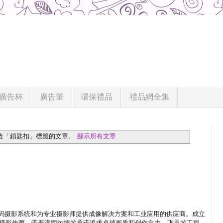
廣告杯
廣告筆
環保禮品
禮品網全集
含「鎖匙扣」
標籤的文章。
顯示所有文章
中画幅数码摄影系统和为专业摄影师提供成像解决方案和工业应用的供应商。成立
码摄影先驱，带着满腔热情的承诺追求卓越画质和创作自由。飞思的工程