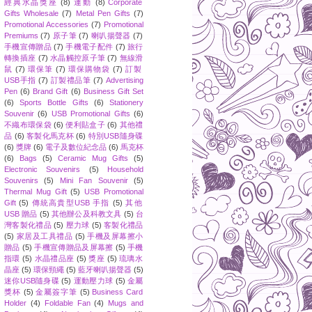
經典水晶獎座
(8)
運動
(8)
Corporate
Gifts Wholesale
(7)
Metal Pen Gifts
(7)
Promotional Accessories
(7)
Promotional
Premiums
(7)
原子筆
(7)
喇叭揚聲器
(7)
手機宣傳贈品
(7)
手機電子配件
(7)
旅行
轉換插座
(7)
水晶觸控原子筆
(7)
無線滑
鼠
(7)
環保筆
(7)
環保購物袋
(7)
訂製
USB手指
(7)
訂製禮品筆
(7)
Advertising
Pen
(6)
Brand Gift
(6)
Business Gift Set
(6)
Sports Bottle Gifts
(6)
Stationery
Souvenir
(6)
USB Promotional Gifts
(6)
不織布環保袋
(6)
便利貼盒子
(6)
其他禮
品
(6)
客製化馬克杯
(6)
特別USB隨身碟
(6)
獎牌
(6)
電子及數位紀念品
(6)
馬克杯
(6)
Bags
(5)
Ceramic Mug Gifts
(5)
Electronic Souvenirs
(5)
Household
Souvenirs
(5)
Mini Fan Souvenir
(5)
Thermal Mug Gift
(5)
USB Promotional
Gift
(5)
傳統高貴型USB 手指
(5)
其他
USB 贈品
(5)
其他辦公及科教文具
(5)
台
灣客製化禮品
(5)
壓力球
(5)
客製化禮品
(5)
家居及工具禮品
(5)
手機及屏幕擦小
贈品
(5)
手機宣傳贈品及屏幕擦
(5)
手機
指環
(5)
水晶禮品座
(5)
獎座
(5)
琉璃水
晶座
(5)
環保頸繩
(5)
藍牙喇叭揚聲器
(5)
迷你USB隨身碟
(5)
運動壓力球
(5)
金屬
獎杯
(5)
金屬簽字筆
(5)
Business Card
Holder
(4)
Foldable Fan
(4)
Mugs and