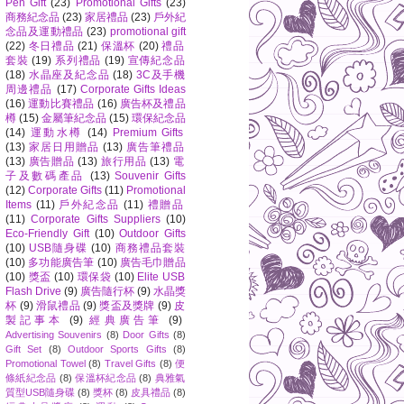
Pen Gift
(23)
Promotional Gifts
(23)
商務紀念品
(23)
家居禮品
(23)
戶外紀
念品及運動禮品
(23)
promotional gift
(22)
冬日禮品
(21)
保溫杯
(20)
禮品
套裝
(19)
系列禮品
(19)
宣傳紀念品
(18)
水晶座及紀念品
(18)
3C及手機
周邊禮品
(17)
Corporate Gifts Ideas
(16)
運動比賽禮品
(16)
廣告杯及禮品
樽
(15)
金屬筆紀念品
(15)
環保紀念品
(14)
運動水樽
(14)
Premium Gifts
(13)
家居日用贈品
(13)
廣告筆禮品
(13)
廣告贈品
(13)
旅行用品
(13)
電
子及數碼產品
(13)
Souvenir Gifts
(12)
Corporate Gifts
(11)
Promotional
Items
(11)
戶外紀念品
(11)
禮贈品
(11)
Corporate Gifts Suppliers
(10)
Eco-Friendly Gift
(10)
Outdoor Gifts
(10)
USB隨身碟
(10)
商務禮品套裝
(10)
多功能廣告筆
(10)
廣告毛巾贈品
(10)
獎盃
(10)
環保袋
(10)
Elite USB
Flash Drive
(9)
廣告隨行杯
(9)
水晶獎
杯
(9)
滑鼠禮品
(9)
獎盃及獎牌
(9)
皮
製記事本
(9)
經典廣告筆
(9)
Advertising Souvenirs
(8)
Door Gifts
(8)
Gift Set
(8)
Outdoor Sports Gifts
(8)
Promotional Towel
(8)
Travel Gifts
(8)
便
條紙紀念品
(8)
保溫杯紀念品
(8)
典雅氣
質型USB隨身碟
(8)
獎杯
(8)
皮具禮品
(8)