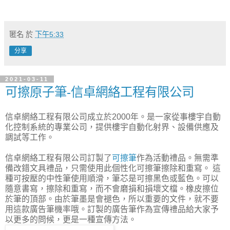
匿名
於
下午5:33
分享
2021-03-11
可擦原子筆-信卓網絡工程有限公司
信卓網絡工程有限公司成立於2000年。是一家從事樓宇自動
化控制系統的專業公司，提供樓宇自動化射界、設備供應及
調試等工作。
信卓網絡工程有限公司訂製了
可擦筆
作為活動禮品。無需準
備改錯文具禮品，只需使用此個性化可擦筆擦除和重寫。 這
種可按壓的中性筆使用順滑，筆芯是可擦黑色或藍色。可以
隨意書寫，擦除和重寫，而不會磨損和損壞文檔。橡皮擦位
於筆的頂部。由於筆墨是會褪色，所以重要的文件，就不要
用這款廣告筆機率哦。訂製的廣告筆作為宣傳禮品給大家予
以更多的問候，更是一種宣傳方法。