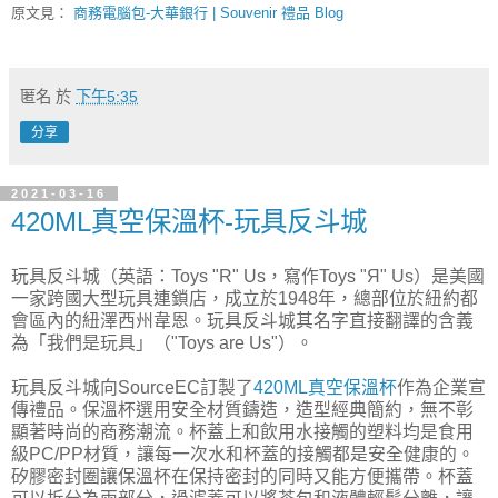
原文見：
商務電腦包-大華銀行 | Souvenir 禮品 Blog
匿名
於
下午5:35
分享
2021-03-16
420ML真空保溫杯-玩具反斗城
玩具反斗城（英語：Toys "R" Us，寫作Toys "Я" Us）是美國
一家跨國大型玩具連鎖店，成立於1948年，總部位於紐約都
會區內的紐澤西州韋恩。玩具反斗城其名字直接翻譯的含義
為「我們是玩具」（"Toys are Us"）。
玩具反斗城向SourceEC訂製了
420ML真空保溫杯
作為企業宣
傳禮品。保溫杯選用安全材質鑄造，造型經典簡約，無不彰
顯著時尚的商務潮流。杯蓋上和飲用水接觸的塑料均是食用
級PC/PP材質，讓每一次水和杯蓋的接觸都是安全健康的。
矽膠密封圈讓保溫杯在保持密封的同時又能方便攜帶。杯蓋