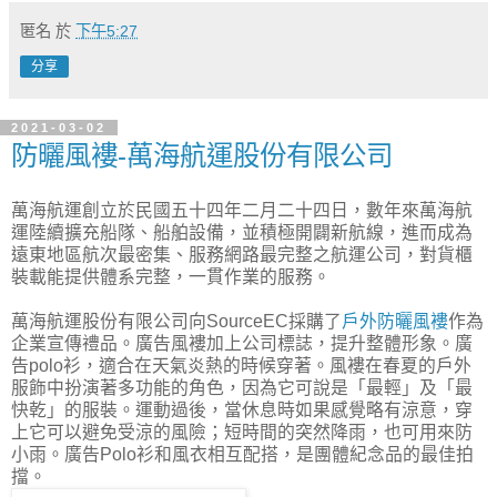
匿名
於
下午5:27
分享
2021-03-02
防曬風褸-萬海航運股份有限公司
萬海航運創立於民國五十四年二月二十四日，數年來萬海航
運陸續擴充船隊、船舶設備，並積極開闢新航線，進而成為
遠東地區航次最密集、服務網路最完整之航運公司，對貨櫃
裝載能提供體系完整，一貫作業的服務。
萬海航運股份有限公司向SourceEC採購了
戶外防曬風褸
作為
企業宣傳禮品。廣告風褸加上公司標誌，提升整體形象。廣
告polo衫，適合在天氣炎熱的時候穿著。風褸在春夏的戶外
服飾中扮演著多功能的角色，因為它可說是「最輕」及「最
快乾」的服裝。運動過後，當休息時如果感覺略有涼意，穿
上它可以避免受涼的風險；短時間的突然降雨，也可用來防
小雨。廣告Polo衫和風衣相互配搭，是團體紀念品的最佳拍
擋。