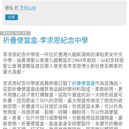
匿名
於
下午5:29
分享
2021-03-04
折疊便當盒-李求恩紀念中學
李求恩紀念中學是一所位於香港九龍新蒲崗的津貼男女中文
中學，由香港聖公會東九龍教區於1964年創校，以紀念校祖
聖公會港澳教區首位華人會吏長李求恩博士對社會及教會的
重大貢獻。
李求恩紀念中學家長教師會訂製了
折疊便當盒
作為宣傳品。
這款折疊便當盒由優質食品級矽膠材料製成，柔軟耐用，更
不用擔心孩子會打爛餐盒。這款午餐盒的另一大特色就是可
折疊，從而節省了50%的空間，最大限度地增加了廚房的收
納空間。折疊盒可以存放於冰箱，存放蔬菜水果。可以作為
食物盒，存放燕麥、穀物、砂糖、麵粉等。可以作為便當
盒。甚者，在戶外旅行或野餐時，也能使用這款儲物盒，盛
裝食物。折疊便當盒，飯盒盒身全矽膠製作，多層可折疊收