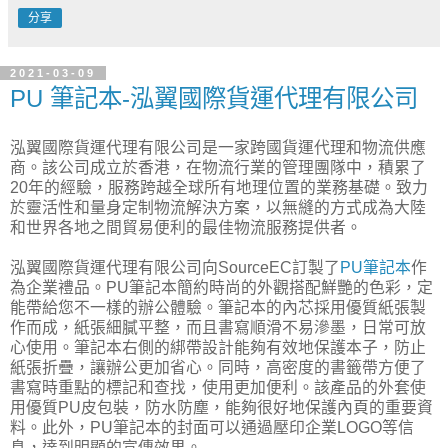
分享
2021-03-09
PU 筆記本-泓翼國際貨運代理有限公司
泓翼國際貨運代理有限公司是一家跨國貨運代理和物流供應
商。該公司成立於香港，在物流行業的管理團隊中，積累了
20年的經驗，服務跨越全球所有地理位置的業務基礎。致力
於靈活性和量身定制物流解決方案，以無縫的方式成為大陸
和世界各地之間貿易便利的最佳物流服務提供者。
泓翼國際貨運代理有限公司向SourceEC訂製了
PU筆記本
作
為企業禮品。PU筆記本簡約時尚的外觀搭配鮮艷的色彩，定
能帶給您不一樣的辦公體驗。筆記本的內芯採用優質紙張製
作而成，紙張細膩平整，而且書寫順滑不易滲墨，日常可放
心使用。筆記本右側的綁帶設計能夠有效地保護本子，防止
紙張折疊，讓辦公更加省心。同時，高密度的書籤帶方便了
書寫時重點的標記和查找，使用更加便利。該產品的外套使
用優質PU皮包裝，防水防塵，能夠很好地保護內頁的重要資
料。此外，PU筆記本的封面可以通過壓印企業LOGO等信
息，達到明顯的宣傳效果。