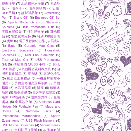
轉換插座
(7)
水晶觸控原子筆
(7)
無線滑
鼠
(7)
環保筆
(7)
環保購物袋
(7)
訂製
USB手指
(7)
訂製禮品筆
(7)
Advertising
Pen
(6)
Brand Gift
(6)
Business Gift Set
(6)
Sports Bottle Gifts
(6)
Stationery
Souvenir
(6)
USB Promotional Gifts
(6)
不織布環保袋
(6)
便利貼盒子
(6)
其他禮
品
(6)
客製化馬克杯
(6)
特別USB隨身碟
(6)
獎牌
(6)
電子及數位紀念品
(6)
馬克杯
(6)
Bags
(5)
Ceramic Mug Gifts
(5)
Electronic Souvenirs
(5)
Household
Souvenirs
(5)
Mini Fan Souvenir
(5)
Thermal Mug Gift
(5)
USB Promotional
Gift
(5)
傳統高貴型USB 手指
(5)
其他
USB 贈品
(5)
其他辦公及科教文具
(5)
台
灣客製化禮品
(5)
壓力球
(5)
客製化禮品
(5)
家居及工具禮品
(5)
手機及屏幕擦小
贈品
(5)
手機宣傳贈品及屏幕擦
(5)
手機
指環
(5)
水晶禮品座
(5)
獎座
(5)
琉璃水
晶座
(5)
環保頸繩
(5)
藍牙喇叭揚聲器
(5)
迷你USB隨身碟
(5)
運動壓力球
(5)
金屬
獎杯
(5)
金屬簽字筆
(5)
Business Card
Holder
(4)
Foldable Fan
(4)
Mugs and
Bottles
(4)
Notebook Gifts
(4)
Promotional Merchandise
(4)
Sports
Event Items
(4)
USB Flash Memory
(4)
USB Mouse Souvenirs
(4)
Vacuum Flask
Gifts
(4)
便利貼及便條紙
(4)
其他USB 禮