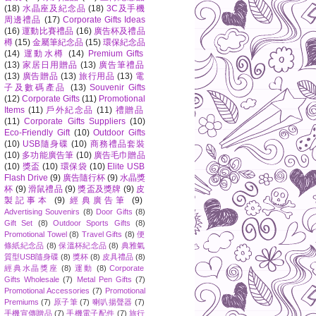
(18)
水晶座及紀念品
(18)
3C及手機
周邊禮品
(17)
Corporate Gifts Ideas
(16)
運動比賽禮品
(16)
廣告杯及禮品
樽
(15)
金屬筆紀念品
(15)
環保紀念品
(14)
運動水樽
(14)
Premium Gifts
(13)
家居日用贈品
(13)
廣告筆禮品
(13)
廣告贈品
(13)
旅行用品
(13)
電
子及數碼產品
(13)
Souvenir Gifts
(12)
Corporate Gifts
(11)
Promotional
Items
(11)
戶外紀念品
(11)
禮贈品
(11)
Corporate Gifts Suppliers
(10)
Eco-Friendly Gift
(10)
Outdoor Gifts
(10)
USB隨身碟
(10)
商務禮品套裝
(10)
多功能廣告筆
(10)
廣告毛巾贈品
(10)
獎盃
(10)
環保袋
(10)
Elite USB
Flash Drive
(9)
廣告隨行杯
(9)
水晶獎
杯
(9)
滑鼠禮品
(9)
獎盃及獎牌
(9)
皮
製記事本
(9)
經典廣告筆
(9)
Advertising Souvenirs
(8)
Door Gifts
(8)
Gift Set
(8)
Outdoor Sports Gifts
(8)
Promotional Towel
(8)
Travel Gifts
(8)
便
條紙紀念品
(8)
保溫杯紀念品
(8)
典雅氣
質型USB隨身碟
(8)
獎杯
(8)
皮具禮品
(8)
經典水晶獎座
(8)
運動
(8)
Corporate
Gifts Wholesale
(7)
Metal Pen Gifts
(7)
Promotional Accessories
(7)
Promotional
Premiums
(7)
原子筆
(7)
喇叭揚聲器
(7)
手機宣傳贈品
(7)
手機電子配件
(7)
旅行