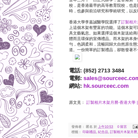
校，是香港最早的高等教育院校，也是
時，也參與前沿研究和學術研究，以反
香港大學李嘉誠醫學院選擇了
訂製相片
上這個木架有豐富的功能。這個木架可
具文藝氣息。如果選擇這個木架送給商
體而且環保的宣傳禮品。而木架的本身
勻，色調柔和，流暢回歸大自然原生態
道。一份簡單的訂製禮品，卻散發著不
電話: (852) 2713 3484
電郵:
sales@sourceec.co
網站:
hk.sourceec.com
原文見：
訂製相片木架月曆-香港大學 | Sou
發佈者：
匿名
於
上午10:53
0 留言
標籤：
印刷禮品
,
紀念品
,
訂製相片木架月曆