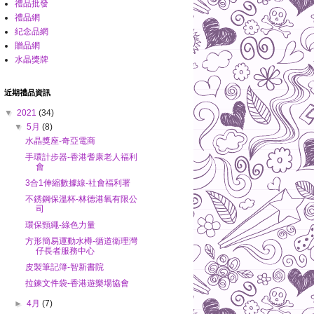
禮品批發
禮品網
紀念品網
贈品網
水晶獎牌
近期禮品資訊
▼
2021
(34)
▼
5月
(8)
水晶獎座-奇亞電商
手環計步器-香港耆康老人福利
會
3合1伸縮數據線-社會福利署
不銹鋼保溫杯-林德港氧有限公
司
環保頸繩-綠色力量
方形簡易運動水樽-循道衛理灣
仔長者服務中心
皮製筆記簿-智新書院
拉鍊文件袋-香港遊樂場協會
►
4月
(7)