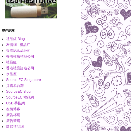
夥伴網站
禮品紅 Blog
友情網 - 禮品紅
香港紀念品公司
香港推廣禮品公司
禮品紅
香港禮品訂造公司
水晶座
Source EC Singapore
採購易台灣
SourceEC Blog
SourceEC 禮品網
USB 手指網
友情博客
廣告杯網
廣告筆網
環保禮品網