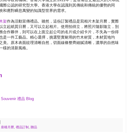
國際公認的研究型大學。香港大學在認識到其傳統和傳統的優勢的同
映和應對瞬息萬變的知識型世界的需求。
木架
作為活動宣傳禮品。雖然，這份訂製禮品是寫相片木架月曆，實際
以立起紙質日曆，又可以立起相片。使用拍得立，將照片隨影隨立，別
務合作夥伴，則可以在上面立起公司的名片或介紹卡片，不失為一份得
也是一件工藝品。精心選擇，挑選堅實耐用的竹木材質，木材質地均
之美。原木表面紋理清晰自然，切面線條整齊細膩清晰，濃厚的自然味
一樣的清新風格。
m
venir 禮品 Blog
,
座檯月曆
,
禮品訂制
,
贈品