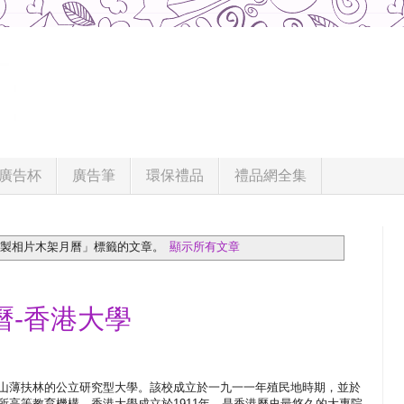
廣告杯
廣告筆
環保禮品
禮品網全集
訂製相片木架月曆」
標籤的文章。
顯示所有文章
曆-香港大學
山薄扶林的公立研究型大學。該校成立於一九一一年殖民地時期，並於
所高等教育機構。香港大學成立於1911年，是香港歷史最悠久的大專院