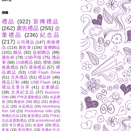
DAYS)
標籤
禮品
(322)
宣傳禮品
(262)
廣告禮品
(255)
企
業禮品
(236)
紀念品
(217)
公司禮品
(147)
商務禮
品
(114)
廣告筆
(104)
宣傳贈品
(101)
贈品
(92)
促銷贈品
(88)
廣告杯
(78)
USB手指
(75)
禮品
筆
(68)
USB禮品
(62)
禮物
(58)
推廣禮品
(57)
環保禮品
(57)
禮
品網誌
(53)
USB Flash Drive
(51)
文具禮品
(51)
禮品杯
(48)
禮品訂制
(48)
USB Flash
(41)
禮品文章分享
(41)
企業贈品
(38)
文具紀念品
(37)
Business
Gifts
(36)
戶外及運動禮品
(35)
水晶獎
座
(35)
陶瓷杯
(34)
赠品
(31)
推廣紀
念品
(26)
水晶禮品
(24)
Advertising
Pen Gift
(23)
Promotional Gifts
(23)
商務紀念品
(23)
家居禮品
(23)
戶外紀
念品及運動禮品
(23)
promotional gift
(22)
冬日禮品
(21)
保溫杯
(20)
禮品
套裝
(19)
系列禮品
(19)
宣傳紀念品