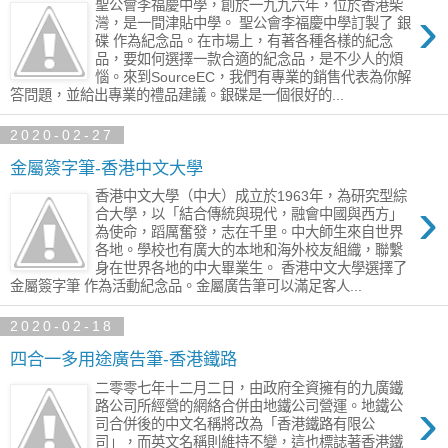
聖公會李福慶中學，創於一九九六年，位於香港柴
›
灣，是一間津貼中學。 聖公會李福慶中學訂製了 銀
碟 作為紀念品。在市場上，有著各種各樣的紀念
品，要如何選擇一款合適的紀念品，是不少人的煩
惱。來到SourceEC，我們有專業的銷售代表為你解
答問題，並給出專業的禮品建議。銀碟是一個很好的...
2020-02-27
金屬簽字筆-香港中文大學
香港中文大學（中大）成立於1963年，為研究型綜
›
合大學，以「結合傳統與現代，融會中國與西方」
為使命，蹈厲奮發，志在千里。中大師生來自世界
各地。學校也有廣大的本地和海外校友組織，聯繫
身在世界各地的中大畢業生。 香港中文大學選擇了
金屬簽字筆 作為活動紀念品。金屬廣告筆可以滿足客人...
2020-02-18
四合一多用途廣告筆-香港鐵路
二零零七年十二月二日，由政府全資擁有的九廣鐵
›
路公司所經營的網絡合併由地鐵公司營運。地鐵公
司合併後的中文名稱將改為「香港鐵路有限公
司」，而英文名稱則維持不變，這也標誌著香港鐵