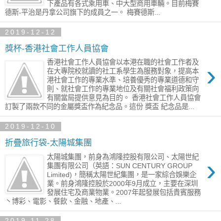
下產品有各式乘用車、中大型商用車輛。目前梅賽
德斯-平治是丹拿公司旗下的成員之一。 梅賽德斯...
2019-12-12
獎杯-香港社會工作人員協會
香港社會工作人員協會以本港在職的社會工作者及
›
在大專院校就讀的社工系學生為服務對象，提高本
港社會工作的專業水準、培養優秀的專業道德和守
則、就社會工作的專業地位及有關社會福利政策向
有關當局提供意見為目的。 香港社會工作人員協會
訂製了兩款不同的金屬獎盃作為紀念品。這份 獎盃 紀念品是...
2019-12-10
折疊旅行袋-太陽城集團
太陽城集團，前身為鴻隆控股有限公司、太陽世紀
›
集團有限公司（英語：SUN CENTURY GROUP
Limited)，簡稱太陽世紀集團，是一家綜合娛樂企
業。前身鴻隆控股於2000年9月成立，主要在深圳
發展住宅及商業物業。2007年起發展包括貴賓服務
丶博彩、電影、餐飲、金融、地產、...
2019-11-28