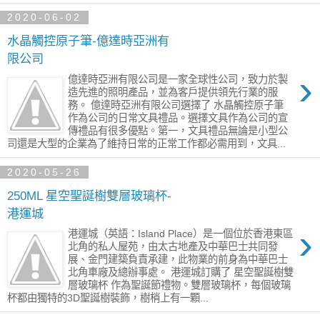
2020-06-02
水晶觸控原子筆-億達時亞洲有
限公司
›
億達時亞洲有限公司是一家全球性公司，致力於製
造先進的照明產品，並為客戶提供領先行業的服
務。 ​億達時亞洲有限公司選擇了 水晶觸控原子筆
作為公司的日常文具禮品。選擇文具作為公司的宣
傳禮品有很多優點。第一，文具禮品無論是小型公
司還是大型的企業為了維持日常的正常工作都必需用到，文具...
2020-05-26
250ML 星空聖誕樹雙層玻璃杯-
港運城
›
港運城（英語：Island Place）是一個位於香港東區
北角的私人屋苑，由太古地產及中華巴士共同發
展、金門建築負責承建，此物業的前身為中華巴士
北角車廠及總辦事處。 港運城訂購了 星空聖誕樹雙
層玻璃杯 作為聖誕節禮物。雙層玻璃杯，每個玻璃
杯都由獨特的3D聖誕樹裝飾，樹梢上有一顆...