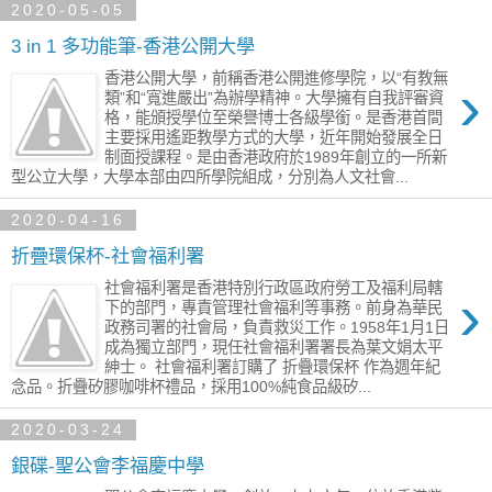
2020-05-05
3 in 1 多功能筆-香港公開大學
香港公開大學，前稱香港公開進修學院，以“有教無
›
類”和“寬進嚴出”為辦學精神。大學擁有自我評審資
格，能頒授學位至榮譽博士各級學銜。是香港首間
主要採用遙距教學方式的大學，近年開始發展全日
制面授課程。是由香港政府於1989年創立的一所新
型公立大學，大學本部由四所學院組成，分別為人文社會...
2020-04-16
折疊環保杯-社會福利署
社會福利署是香港特別行政區政府勞工及福利局轄
›
下的部門，專責管理社會福利等事務。前身為華民
政務司署的社會局，負責救災工作。1958年1月1日
成為獨立部門，現任社會福利署署長為葉文娟太平
紳士。 社會福利署訂購了 折疊環保杯 作為週年紀
念品。折疊矽膠咖啡杯禮品，採用100%純食品級矽...
2020-03-24
銀碟-聖公會李福慶中學