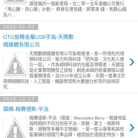
路發展的一個新里程。在二零一五年港鐵公司推行
「用心聽‧用心做」計劃， 將會在港島綫、將軍澳 綫、馬鞍山綫
及八...
2020-01-02
OTG旋轉金屬USB手指-天開數
碼媒體有限公司
›
天開數碼媒體有限公司紮根香港，是一所領先的視
頻科技公司，致力利用科技「把內容、文化和人連
在一起」。作為視頻科技的先驅及領導者，天開協
助企業實現轉型之旅程，創造卓越的商業價值以達
致業務增長。自2010年成立以來，天開一直專注於
視頻相關科技、人工智能、機器學習和大數據分析等的技術研
究...
2019-12-17
頸繩-梅賽德斯-平治
梅賽德斯-平治（德語：Mercedes-Benz，根據地區
›
與時期的不同分別有平治、奔馳、賓士、梅斯特
斯、朋馳等多種中文簡稱），是一家以豪華和高性
能著稱的德國汽車品牌，總部設於德國史特加。旗