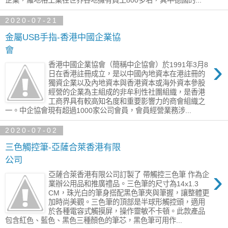
企業，羅地格工業在世界各地擁有員工800多名，其中德國的...
2020-07-21
金屬USB手指-香港中國企業協
會
›
香港中國企業協會（簡稱中企協會）於1991年3月8
日在香港註冊成立，是以中國內地資本在港註冊的
獨資企業以及內地資本與香港資本或海外資本參股
經營的企業為主組成的非牟利性社團組織，是香港
工商界具有較高知名度和重要影響力的商會組織之
一。中企協會現有超過1000家公司會員，會員經營業務涉...
2020-07-02
三色觸控筆-亞薩合萊香港有限
公司
›
亞薩合萊香港有限公司訂製了 帶觸控三色筆 作為企
業辦公用品和推廣禮品。三色筆的尺寸為14x1.3
CM，珠光白的筆身搭配黑色筆夾與筆握，讓整體更
加時尚美觀。三色筆的頂部是半球形觸控頭，適用
於各種電容式觸摸屏，操作靈敏不卡頓。此款產品
包含紅色、藍色、黑色三種顏色的筆芯，黑色筆可用作...