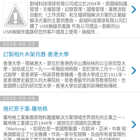
›
創域科技環球有限公司成立於2004年，是圍繞知識
管理，文檔管理，記錄管理，圖像管理，業務流程
自動化（工作流程）和文檔掃描解決方案的企業級
解決方案的主要供應商。 創域科技環球有限公司訂
購了 USB無線充電器 作為公司禮品。創新的Qi
USB無線充電器供您的客戶或員工使用。無線充...
2020-09-22
訂製相片木架月曆-香港大學
›
香港大學，簡稱港大，是位於香港西半山薄扶林的公立研究型大
學。該校成立於一九一一年殖民地時期，並於翌年三月十一日正
式辦學，是香港第一所高等教育機構。香港大學成立於1911年，
是香港歷史最悠久的大專院校，是香港最早的高等教育院校，也
是國際公認的研究型大學。香港大學在認識到其傳統和傳統...
2020-09-08
捲尺原子筆-羅地格
›
羅地格工業集團是物料搬運解決方案領域世界領先的企業之一。
羅地格工業建立於1948年，總部位於德國的瓦爾堡
（Warburg）。如現在是一家國際集團，在歐洲，亞洲，中東 和
美國都設立了分支機構。作為一家中型規模，及由所有者管理的