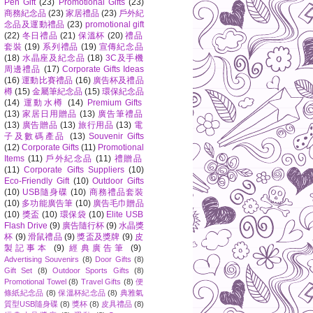
Pen Gift
(23)
Promotional Gifts
(23)
商務紀念品
(23)
家居禮品
(23)
戶外紀
念品及運動禮品
(23)
promotional gift
(22)
冬日禮品
(21)
保溫杯
(20)
禮品
套裝
(19)
系列禮品
(19)
宣傳紀念品
(18)
水晶座及紀念品
(18)
3C及手機
周邊禮品
(17)
Corporate Gifts Ideas
(16)
運動比賽禮品
(16)
廣告杯及禮品
樽
(15)
金屬筆紀念品
(15)
環保紀念品
(14)
運動水樽
(14)
Premium Gifts
(13)
家居日用贈品
(13)
廣告筆禮品
(13)
廣告贈品
(13)
旅行用品
(13)
電
子及數碼產品
(13)
Souvenir Gifts
(12)
Corporate Gifts
(11)
Promotional
Items
(11)
戶外紀念品
(11)
禮贈品
(11)
Corporate Gifts Suppliers
(10)
Eco-Friendly Gift
(10)
Outdoor Gifts
(10)
USB隨身碟
(10)
商務禮品套裝
(10)
多功能廣告筆
(10)
廣告毛巾贈品
(10)
獎盃
(10)
環保袋
(10)
Elite USB
Flash Drive
(9)
廣告隨行杯
(9)
水晶獎
杯
(9)
滑鼠禮品
(9)
獎盃及獎牌
(9)
皮
製記事本
(9)
經典廣告筆
(9)
Advertising Souvenirs
(8)
Door Gifts
(8)
Gift Set
(8)
Outdoor Sports Gifts
(8)
Promotional Towel
(8)
Travel Gifts
(8)
便
條紙紀念品
(8)
保溫杯紀念品
(8)
典雅氣
質型USB隨身碟
(8)
獎杯
(8)
皮具禮品
(8)