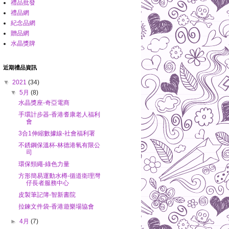
禮品批發
禮品網
紀念品網
贈品網
水晶獎牌
近期禮品資訊
▼
2021
(34)
▼
5月
(8)
水晶獎座-奇亞電商
手環計步器-香港耆康老人福利
會
3合1伸縮數據線-社會福利署
不銹鋼保溫杯-林德港氧有限公
司
環保頸繩-綠色力量
方形簡易運動水樽-循道衛理灣
仔長者服務中心
皮製筆記簿-智新書院
拉鍊文件袋-香港遊樂場協會
►
4月
(7)