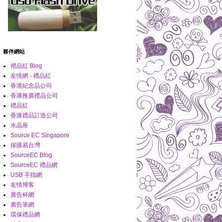
夥伴網站
禮品紅 Blog
友情網 - 禮品紅
香港紀念品公司
香港推廣禮品公司
禮品紅
香港禮品訂造公司
水晶座
Source EC Singapore
採購易台灣
SourceEC Blog
SourceEC 禮品網
USB 手指網
友情博客
廣告杯網
廣告筆網
環保禮品網