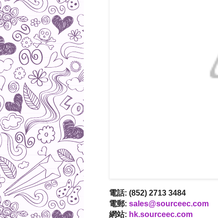
電話: (852) 2713 3484
電郵:
sales@sourceec.com
網站:
hk.sourceec.com