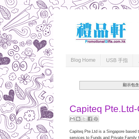
Blog Home
USB 手指
顯示包含「
2016-07-26
Capiteq Pte.Ltd-
Capiteq Pte.Ltd is a Singapore based t
services to Funds and Private Family O