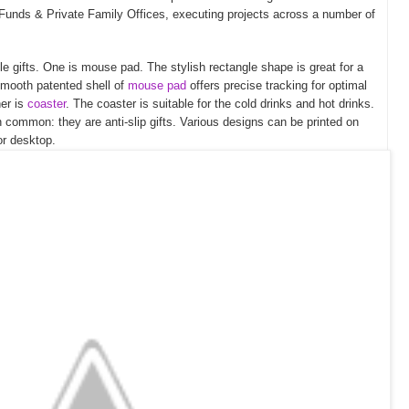
 Funds & Private Family Offices, executing projects across a number of
le gifts. One is mouse pad. The stylish rectangle shape is great for a
smooth patented shell of
mouse pad
offers precise tracking for optimal
her is
coaster
. The coaster is suitable for the cold drinks and hot drinks.
n common: they are anti-slip gifts. Various designs can be printed on
or desktop.