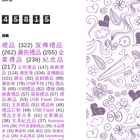
DAYS)
4
5
8
1
5
標籤
禮品
(322)
宣傳禮品
(262)
廣告禮品
(255)
企
業禮品
(236)
紀念品
(217)
公司禮品
(147)
商務禮
品
(114)
廣告筆
(104)
宣傳贈品
(101)
贈品
(92)
促銷贈品
(88)
廣告杯
(78)
USB手指
(75)
禮品
筆
(68)
USB禮品
(62)
禮物
(58)
推廣禮品
(57)
環保禮品
(57)
禮
品網誌
(53)
USB Flash Drive
(51)
文具禮品
(51)
禮品杯
(48)
禮品訂制
(48)
USB Flash
(41)
禮品文章分享
(41)
企業贈品
(38)
文具紀念品
(37)
Business
Gifts
(36)
戶外及運動禮品
(35)
水晶獎
座
(35)
陶瓷杯
(34)
赠品
(31)
推廣紀
念品
(26)
水晶禮品
(24)
Advertising