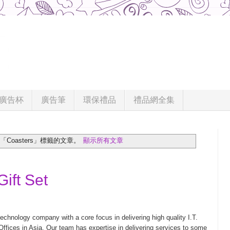
廣告杯
廣告筆
環保禮品
禮品網全集
Coasters」
標籤的文章。
顯示所有文章
Gift Set
echnology company with a core focus in delivering high quality I.T.
ffices in Asia. Our team has expertise in delivering services to some