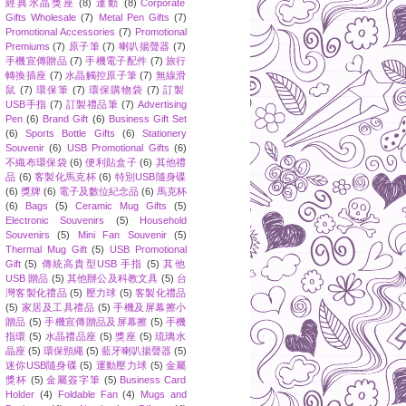
經典水晶獎座
(8)
運動
(8)
Corporate
Gifts Wholesale
(7)
Metal Pen Gifts
(7)
Promotional Accessories
(7)
Promotional
Premiums
(7)
原子筆
(7)
喇叭揚聲器
(7)
手機宣傳贈品
(7)
手機電子配件
(7)
旅行
轉換插座
(7)
水晶觸控原子筆
(7)
無線滑
鼠
(7)
環保筆
(7)
環保購物袋
(7)
訂製
USB手指
(7)
訂製禮品筆
(7)
Advertising
Pen
(6)
Brand Gift
(6)
Business Gift Set
(6)
Sports Bottle Gifts
(6)
Stationery
Souvenir
(6)
USB Promotional Gifts
(6)
不織布環保袋
(6)
便利貼盒子
(6)
其他禮
品
(6)
客製化馬克杯
(6)
特別USB隨身碟
(6)
獎牌
(6)
電子及數位紀念品
(6)
馬克杯
(6)
Bags
(5)
Ceramic Mug Gifts
(5)
Electronic Souvenirs
(5)
Household
Souvenirs
(5)
Mini Fan Souvenir
(5)
Thermal Mug Gift
(5)
USB Promotional
Gift
(5)
傳統高貴型USB 手指
(5)
其他
USB 贈品
(5)
其他辦公及科教文具
(5)
台
灣客製化禮品
(5)
壓力球
(5)
客製化禮品
(5)
家居及工具禮品
(5)
手機及屏幕擦小
贈品
(5)
手機宣傳贈品及屏幕擦
(5)
手機
指環
(5)
水晶禮品座
(5)
獎座
(5)
琉璃水
晶座
(5)
環保頸繩
(5)
藍牙喇叭揚聲器
(5)
迷你USB隨身碟
(5)
運動壓力球
(5)
金屬
獎杯
(5)
金屬簽字筆
(5)
Business Card
Holder
(4)
Foldable Fan
(4)
Mugs and