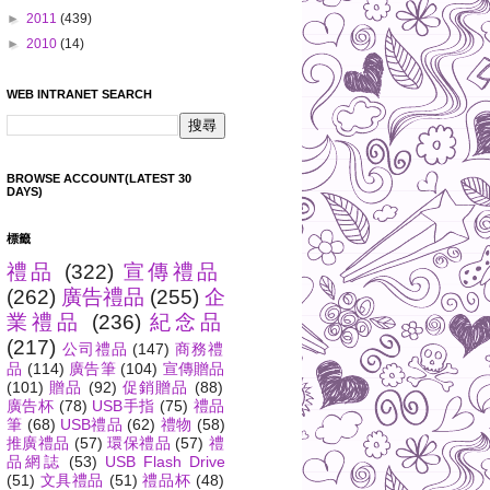
►
2011
(439)
►
2010
(14)
WEB INTRANET SEARCH
BROWSE ACCOUNT(LATEST 30
DAYS)
標籤
禮品
(322)
宣傳禮品
(262)
廣告禮品
(255)
企
業禮品
(236)
紀念品
(217)
公司禮品
(147)
商務禮
品
(114)
廣告筆
(104)
宣傳贈品
(101)
贈品
(92)
促銷贈品
(88)
廣告杯
(78)
USB手指
(75)
禮品
筆
(68)
USB禮品
(62)
禮物
(58)
推廣禮品
(57)
環保禮品
(57)
禮
品網誌
(53)
USB Flash Drive
(51)
文具禮品
(51)
禮品杯
(48)