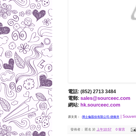
電話: (852) 2713 3484
電郵:
sales@sourceec.com
網站:
hk.sourceec.com
| Souven
原文見：
-
博士倫股份有限公司-便條夾
發佈者：
匿名
於
上午10:57
0 留言