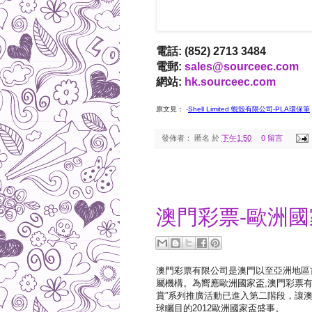
電話: (852) 2713 3484
電郵:
sales@sourceec.com
網站:
hk.sourceec.com
原文見：
-
Shell Limited 蜆殼有限公司-PLA環保筆
發佈者：
匿名
於
下午1:50
0 留言
2014-08-21
澳門彩票-歐洲國家
澳門彩票有限公司是澳門以至亞洲地區
屬機​​​​構。為嚮應歐洲國家盃,澳門
賞”系列推廣活動已進入第二階段，讓
球矚目的2012歐洲國家盃盛事。