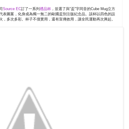
司
Source EC
訂了一系列
禮品杯
，並選了與”盃”字同音的Cube Mug立方
代表圖案，化身成為獨一無二的歐國盃別注版紀念品。該杯以四色的設
火，多次多彩。杯子不僅實用，還有宣傳效用，讓全民運動再次興起。