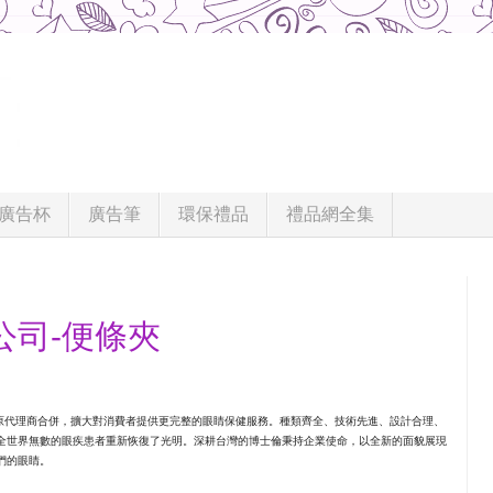
廣告杯
廣告筆
環保禮品
禮品網全集
公司-便條夾
與原代理​​商合併，擴大對消費者提供更完整的眼睛保健服務。種類齊全、技術先進、設計合理、
全世界無數的眼疾患者重新恢復了光明。深耕台灣的博士倫秉持企業使命，以全新的面貌展現
的眼睛。
