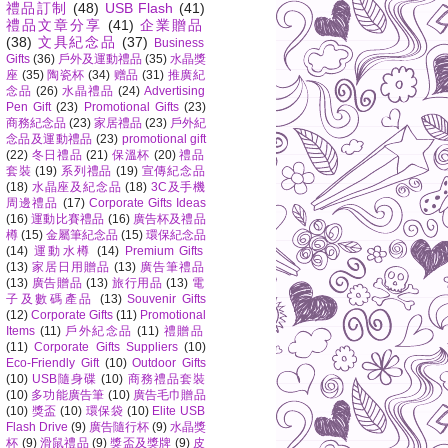
禮品訂制
(48)
USB Flash
(41)
禮品文章分享
(41)
企業贈品
(38)
文具紀念品
(37)
Business
Gifts
(36)
戶外及運動禮品
(35)
水晶獎
座
(35)
陶瓷杯
(34)
赠品
(31)
推廣紀
念品
(26)
水晶禮品
(24)
Advertising
Pen Gift
(23)
Promotional Gifts
(23)
商務紀念品
(23)
家居禮品
(23)
戶外紀
念品及運動禮品
(23)
promotional gift
(22)
冬日禮品
(21)
保溫杯
(20)
禮品
套裝
(19)
系列禮品
(19)
宣傳紀念品
(18)
水晶座及紀念品
(18)
3C及手機
周邊禮品
(17)
Corporate Gifts Ideas
(16)
運動比賽禮品
(16)
廣告杯及禮品
樽
(15)
金屬筆紀念品
(15)
環保紀念品
(14)
運動水樽
(14)
Premium Gifts
(13)
家居日用贈品
(13)
廣告筆禮品
(13)
廣告贈品
(13)
旅行用品
(13)
電
子及數碼產品
(13)
Souvenir Gifts
(12)
Corporate Gifts
(11)
Promotional
Items
(11)
戶外紀念品
(11)
禮贈品
(11)
Corporate Gifts Suppliers
(10)
Eco-Friendly Gift
(10)
Outdoor Gifts
(10)
USB隨身碟
(10)
商務禮品套裝
(10)
多功能廣告筆
(10)
廣告毛巾贈品
(10)
獎盃
(10)
環保袋
(10)
Elite USB
Flash Drive
(9)
廣告隨行杯
(9)
水晶獎
杯
(9)
滑鼠禮品
(9)
獎盃及獎牌
(9)
皮