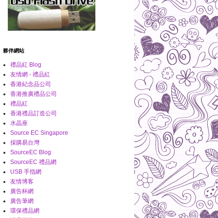
夥伴網站
禮品紅 Blog
友情網 - 禮品紅
香港紀念品公司
香港推廣禮品公司
禮品紅
香港禮品訂造公司
水晶座
Source EC Singapore
採購易台灣
SourceEC Blog
SourceEC 禮品網
USB 手指網
友情博客
廣告杯網
廣告筆網
環保禮品網