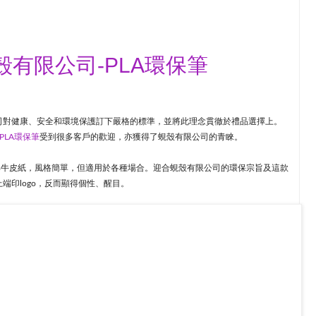
ed 蜆殼有限公司-PLA環保筆
司對健康、安全和環境保護訂下嚴格的標準，並將此理念貫徹於禮品選擇上。
PLA環保筆
受到很多客戶的歡迎，亦獲得了蜆殼有限公司的青睞。
解牛皮紙，風格簡單，但適用於各種場合。迎合蜆殼有限公司的環保宗旨及這款
端印logo，反而顯得個性、醒目。