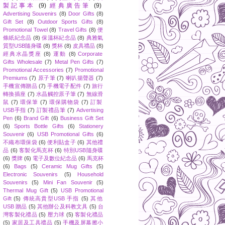
製記事本
(9)
經典廣告筆
(9)
Advertising Souvenirs
(8)
Door Gifts
(8)
Gift Set
(8)
Outdoor Sports Gifts
(8)
Promotional Towel
(8)
Travel Gifts
(8)
便
條紙紀念品
(8)
保溫杯紀念品
(8)
典雅氣
質型USB隨身碟
(8)
獎杯
(8)
皮具禮品
(8)
經典水晶獎座
(8)
運動
(8)
Corporate
Gifts Wholesale
(7)
Metal Pen Gifts
(7)
Promotional Accessories
(7)
Promotional
Premiums
(7)
原子筆
(7)
喇叭揚聲器
(7)
手機宣傳贈品
(7)
手機電子配件
(7)
旅行
轉換插座
(7)
水晶觸控原子筆
(7)
無線滑
鼠
(7)
環保筆
(7)
環保購物袋
(7)
訂製
USB手指
(7)
訂製禮品筆
(7)
Advertising
Pen
(6)
Brand Gift
(6)
Business Gift Set
(6)
Sports Bottle Gifts
(6)
Stationery
Souvenir
(6)
USB Promotional Gifts
(6)
不織布環保袋
(6)
便利貼盒子
(6)
其他禮
品
(6)
客製化馬克杯
(6)
特別USB隨身碟
(6)
獎牌
(6)
電子及數位紀念品
(6)
馬克杯
(6)
Bags
(5)
Ceramic Mug Gifts
(5)
Electronic Souvenirs
(5)
Household
Souvenirs
(5)
Mini Fan Souvenir
(5)
Thermal Mug Gift
(5)
USB Promotional
Gift
(5)
傳統高貴型USB 手指
(5)
其他
USB 贈品
(5)
其他辦公及科教文具
(5)
台
灣客製化禮品
(5)
壓力球
(5)
客製化禮品
(5)
家居及工具禮品
(5)
手機及屏幕擦小