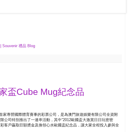
| Souvenir 禮品 Blog
盃Cube Mug紀念品
首家專營國際體育賽事的彩票公司，是為澳門旅遊娛樂有限公司全資附
彩票有限公司特別推出了一連串活動，其中”2012歐國盃大激賞日日玩密密
澳彩客戶贏取巨額奬金及換領心水歐國盃紀念品，讓大家全程投入參與全