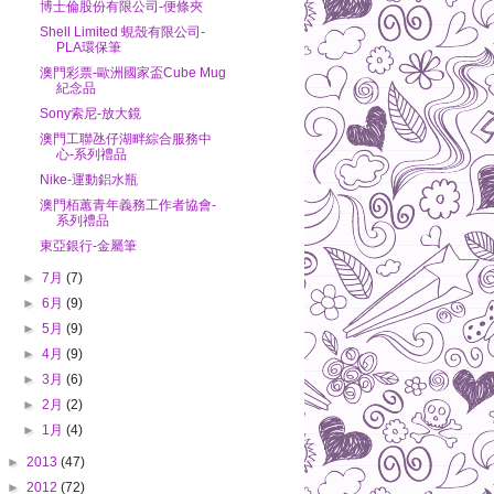
博士倫股份有限公司-便條夾
Shell Limited 蜆殼有限公司-
PLA環保筆
澳門彩票-歐洲國家盃Cube Mug
紀念品
Sony索尼-放大鏡
澳門工聯氹仔湖畔綜合服務中
心-系列禮品
Nike-運動鋁水瓶
澳門栢蕙青年義務工作者協會-
系列禮品
東亞銀行-金屬筆
►
7月
(7)
►
6月
(9)
►
5月
(9)
►
4月
(9)
►
3月
(6)
►
2月
(2)
►
1月
(4)
►
2013
(47)
►
2012
(72)