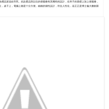
條夾作為禮品派送給市民。此款產品與以往的便籤條有其獨特的設計，在夾子的基礎上加上便籤條，
上，桌子上，電腦上都是十分方便。細緻的個性設計，符合人性化，這正正是博士倫大膽創新