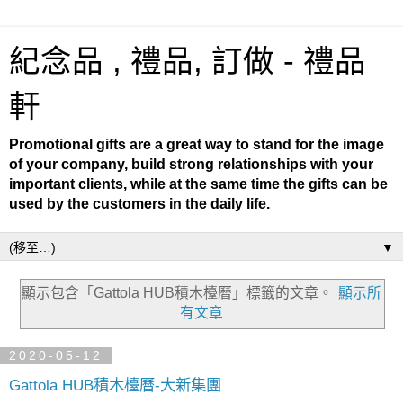
紀念品 , 禮品, 訂做 - 禮品
軒
Promotional gifts are a great way to stand for the image
of your company, build strong relationships with your
important clients, while at the same time the gifts can be
used by the customers in the daily life.
▼
顯示包含「Gattola HUB積木檯曆」
標籤的文章。
顯示所
有文章
2020-05-12
Gattola HUB積木檯曆-大新集團