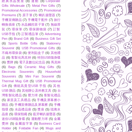
經典水晶獎座
(8)
運動
(8)
Corporate
Gifts Wholesale
(7)
Metal Pen Gifts
(7)
Promotional Accessories
(7)
Promotional
Premiums
(7)
原子筆
(7)
喇叭揚聲器
(7)
手機宣傳贈品
(7)
手機電子配件
(7)
旅行
轉換插座
(7)
水晶觸控原子筆
(7)
無線滑
鼠
(7)
環保筆
(7)
環保購物袋
(7)
訂製
USB手指
(7)
訂製禮品筆
(7)
Advertising
Pen
(6)
Brand Gift
(6)
Business Gift Set
(6)
Sports Bottle Gifts
(6)
Stationery
Souvenir
(6)
USB Promotional Gifts
(6)
不織布環保袋
(6)
便利貼盒子
(6)
其他禮
品
(6)
客製化馬克杯
(6)
特別USB隨身碟
(6)
獎牌
(6)
電子及數位紀念品
(6)
馬克杯
(6)
Bags
(5)
Ceramic Mug Gifts
(5)
Electronic Souvenirs
(5)
Household
Souvenirs
(5)
Mini Fan Souvenir
(5)
Thermal Mug Gift
(5)
USB Promotional
Gift
(5)
傳統高貴型USB 手指
(5)
其他
USB 贈品
(5)
其他辦公及科教文具
(5)
台
灣客製化禮品
(5)
壓力球
(5)
客製化禮品
(5)
家居及工具禮品
(5)
手機及屏幕擦小
贈品
(5)
手機宣傳贈品及屏幕擦
(5)
手機
指環
(5)
水晶禮品座
(5)
獎座
(5)
琉璃水
晶座
(5)
環保頸繩
(5)
藍牙喇叭揚聲器
(5)
迷你USB隨身碟
(5)
運動壓力球
(5)
金屬
獎杯
(5)
金屬簽字筆
(5)
Business Card
Holder
(4)
Foldable Fan
(4)
Mugs and