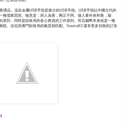
業禮品。這款金屬USB手指是復古的USB手指。USB手指以中國古代的
一種儒家思想。喻意是；與人為善，剛正不阿。做人要外表和善，隨
的原則，同時是財政局的各公務員的工作原則。而且錢幣本身就是一種
阻。這也與澳門財政局的氣質相匹配。SourceEC還有更多別致的訂造
m