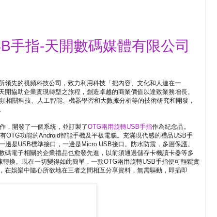
SB手指-天開數碼媒體有限公司
所領先的視頻科技公司，致力利用科技「把內容、文化和人連在一
天開協助企業實現轉型之旅程，創造卓越的商業價值以達致業務增長。
於視頻相關科技、人工智能、機器學習和大數據分析等的技術研究和開發，
。
d與其他公司合作，開發了一個系統，並訂製了
OTG兩用旋轉USB手指
作為紀念品。
有OTG功能的Android智能手機及平板電腦。充滿現代感的禮品USB手
邊是USB標準接口，一邊是Micro USB接口。防水防震，多層保護。
數碼電子相關的企業禮品也愈發先進，以前須通過儲存卡機讀卡器等多
據轉換。現在一切變得如此簡單，一款OTG兩用旋轉USB手指便可輕鬆實
，在娛樂中隨心所欲地在三者之間相互分享資料，無需驅動，即插即