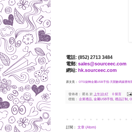
電話: (852) 2713 3484
電郵:
sales@sourceec.com
網站:
hk.sourceec.com
原文見：
OTG旋轉金屬USB手指-天開數碼媒體有限公司 |
發佈者：
匿名
於
上午10:47
0 留言
標籤：
企業禮品
,
金屬USB手指
,
禮品訂制
,
訂閱：
文章 (Atom)