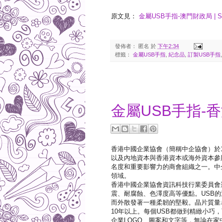
原文見：
金屬USB手指-澳門財政局 | Souv
發佈者：
匿名
於
下午2:34
標籤：
金屬USB手指
,
紀念品
,
訂製USB手指
2020-07-21
金屬USB手指-
香港中國企業協會（簡稱中企協會）於1
以及內地資本與香港資本或海外資本參
名度和重要影響力的商會組織之一。中
領域。
香港中國企業協會資訊科技行業委員會
震、耐腐蝕、色澤度高等優點。USB
而外散發著一種柔韌的堅毅。晶片質量
10年以上。每個USB都做到精緻小
企業LOGO、圖案和文字等，無論在