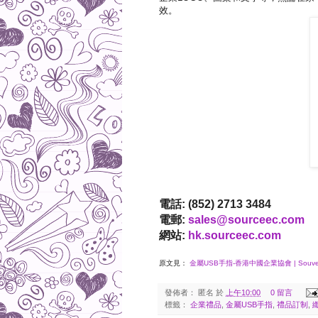
效。
電話: (852) 2713 3484
電郵:
sales@sourceec.com
網站:
hk.sourceec.com
原文見：
金屬USB手指-香港中國企業協會 | Souveni
發佈者：
匿名
於
上午10:00
0 留言
標籤：
企業禮品
,
金屬USB手指
,
禮品訂制
,