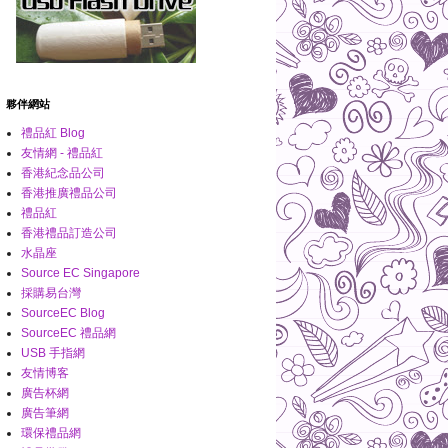
夥伴網站
禮品紅 Blog
友情網 - 禮品紅
香港紀念品公司
香港推廣禮品公司
禮品紅
香港禮品訂造公司
水晶座
Source EC Singapore
採購易台灣
SourceEC Blog
SourceEC 禮品網
USB 手指網
友情博客
廣告杯網
廣告筆網
環保禮品網