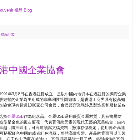
enir 禮品 Blog
,
禮品訂製
香港中國企業協會
991年3月8日在香港註冊成立，是以中國內地資本在港註冊的獨資企業
股經營的企業為主組成的非牟利性社團組織，是香港工商界具有較高知
企協會現有超過1000家公司會員，會員經營業務涉及製造業和服務業各
选择
金屬USB
作為紀念品。金屬USB選用優質金屬材質，具有抗壓防
的造型是金色的復古窗花，代表著傳統元素與現代工藝的完美結合，由內
卓越，隨插即用，可高速讀寫文檔資料，數據存儲穩定，使用壽命高達
巧，可搭配紅色中國結或者紅色流蘇，整體高貴典雅。產品的背面可以印製
家中、在工作中乃至在旅途中，宣傳資訊都能一目了然，起到極佳的宣傳