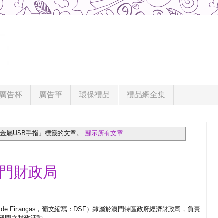
廣告杯
廣告筆
環保禮品
禮品網全集
金屬USB手指」
標籤的文章。
顯示所有文章
澳門財政局
viços de Finanças，葡文縮寫：DSF）隸屬於澳門特區政府經濟財政司，負責
部門之財政活動。