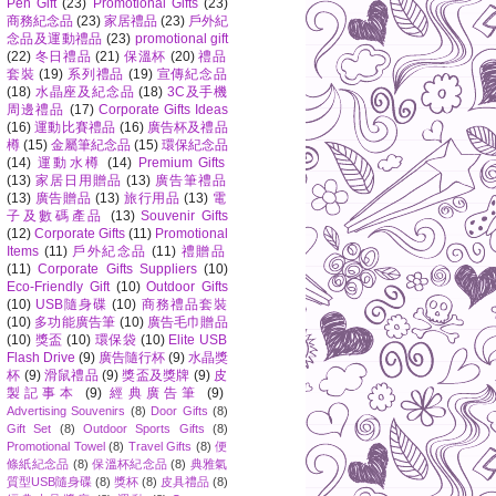
Pen Gift
(23)
Promotional Gifts
(23)
商務紀念品
(23)
家居禮品
(23)
戶外紀
念品及運動禮品
(23)
promotional gift
(22)
冬日禮品
(21)
保溫杯
(20)
禮品
套裝
(19)
系列禮品
(19)
宣傳紀念品
(18)
水晶座及紀念品
(18)
3C及手機
周邊禮品
(17)
Corporate Gifts Ideas
(16)
運動比賽禮品
(16)
廣告杯及禮品
樽
(15)
金屬筆紀念品
(15)
環保紀念品
(14)
運動水樽
(14)
Premium Gifts
(13)
家居日用贈品
(13)
廣告筆禮品
(13)
廣告贈品
(13)
旅行用品
(13)
電
子及數碼產品
(13)
Souvenir Gifts
(12)
Corporate Gifts
(11)
Promotional
Items
(11)
戶外紀念品
(11)
禮贈品
(11)
Corporate Gifts Suppliers
(10)
Eco-Friendly Gift
(10)
Outdoor Gifts
(10)
USB隨身碟
(10)
商務禮品套裝
(10)
多功能廣告筆
(10)
廣告毛巾贈品
(10)
獎盃
(10)
環保袋
(10)
Elite USB
Flash Drive
(9)
廣告隨行杯
(9)
水晶獎
杯
(9)
滑鼠禮品
(9)
獎盃及獎牌
(9)
皮
製記事本
(9)
經典廣告筆
(9)
Advertising Souvenirs
(8)
Door Gifts
(8)
Gift Set
(8)
Outdoor Sports Gifts
(8)
Promotional Towel
(8)
Travel Gifts
(8)
便
條紙紀念品
(8)
保溫杯紀念品
(8)
典雅氣
質型USB隨身碟
(8)
獎杯
(8)
皮具禮品
(8)