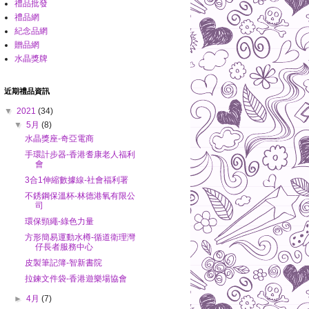
禮品批發
禮品網
紀念品網
贈品網
水晶獎牌
近期禮品資訊
▼
2021
(34)
▼
5月
(8)
水晶獎座-奇亞電商
手環計步器-香港耆康老人福利
會
3合1伸縮數據線-社會福利署
不銹鋼保溫杯-林德港氧有限公
司
環保頸繩-綠色力量
方形簡易運動水樽-循道衛理灣
仔長者服務中心
皮製筆記簿-智新書院
拉鍊文件袋-香港遊樂場協會
►
4月
(7)