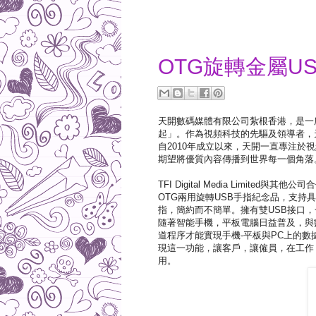
2020-01-02
OTG旋轉金屬U
天開數碼媒體有限公司紮根香港，是一
起」。作為視頻科技的先驅及領導者，
自2010年成立以來，天開一直專注
期望將優質內容傳播到世界每一個角落
TFI Digital Media Limite
OTG兩用旋轉USB手指紀念品，支持具
指，簡約而不簡單。擁有雙USB接口，一
隨著智能手機，平板電腦日益普及，與
道程序才能實現手機-平板與PC上的數
現這一功能，讓客戶，讓僱員，在工作
用。