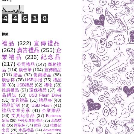
DAYS)
4
4
6
1
0
標籤
禮品
(322)
宣傳禮品
(262)
廣告禮品
(255)
企
業禮品
(236)
紀念品
(217)
公司禮品
(147)
商務禮
品
(114)
廣告筆
(104)
宣傳贈品
(101)
贈品
(92)
促銷贈品
(88)
廣告杯
(78)
USB手指
(75)
禮品
筆
(68)
USB禮品
(62)
禮物
(58)
推廣禮品
(57)
環保禮品
(57)
禮
品網誌
(53)
USB Flash Drive
(51)
文具禮品
(51)
禮品杯
(48)
禮品訂制
(48)
USB Flash
(41)
禮品文章分享
(41)
企業贈品
(38)
文具紀念品
(37)
Business
Gifts
(36)
戶外及運動禮品
(35)
水晶獎
座
(35)
陶瓷杯
(34)
赠品
(31)
推廣紀
念品
(26)
水晶禮品
(24)
Advertising