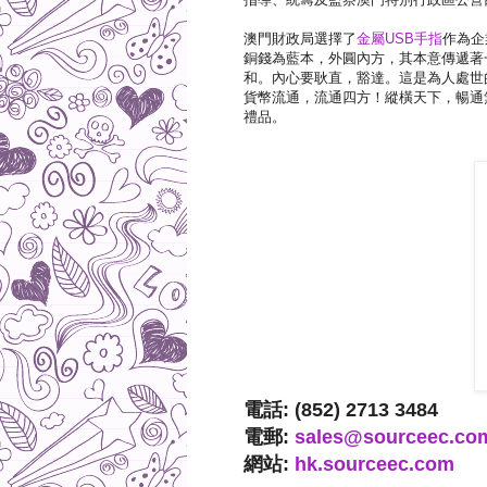
澳門財政局選擇了
金屬USB手指
作為企
銅錢為藍本，外圓內方，其本意傳遞著
和。內心要耿直，豁達。這是為人處世
貨幣流通，流通四方！縱橫天下，暢通無
禮品。
電話: (852) 2713 3484
電郵:
sales@sourceec.co
網站:
hk.sourceec.com