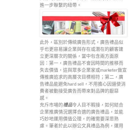
進一步聯繫的紐帶。
此外，區別於傳統廣告形式，廣告禮品似
乎也更容易讓企業與存在或潛在的顧客建
立更深層次的關係，當中包含兩方面原
因：第一，廣告禮品不會因時間的推移而
失去價值，這與眾多企業家或
marketer
做宣
傳推廣追求的高層次目標相符；第二，廣
告禮品能避免
hard sell
，不用擔心因逼使消
費者被動接受廣告而帶來對品牌的厭惡
感。
充斥市場的
禮品
令人目不暇接，如何結合
企業推廣情況選擇合適的廣告禮品，並能
巧妙地運用價值公理，的確需要深思熟
慮。筆者於此以辦公文具禮品為例，運用