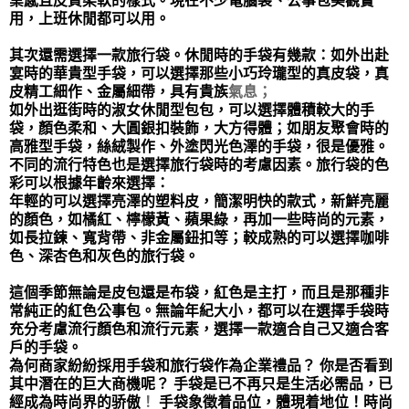
業感且皮質柔軟的樣式。現在不少電腦袋、公事包美觀實
用，上班休閒都可以用。
其次還需選擇一款旅行袋。休閒時的手袋有幾款：如外出赴
宴時的華貴型手袋，可以選擇那些小巧玲瓏型的真皮袋，真
皮精工細作、金屬細帶，具有貴族
氣息；
如外出逛街時的淑女休閒型包包，可以選擇體積較大的手
袋，顏色柔和、大圓銀扣裝飾，大方得體；如朋友聚會時的
高雅型手袋，絲絨製作、外塗閃光色澤的手袋，很是優雅。
不同的流行特色也是選擇旅行袋時的考慮因素。旅行袋的色
彩可以根據年齡來選擇：
年輕的可以選擇亮澤的塑料皮，簡潔明快的款式，新鮮亮麗
的顏色，如橘紅、檸檬黃、蘋果綠，再加一些時尚的元素，
如長拉鍊、寬背帶、非金屬鈕扣等；
較成熟的可以選擇咖啡
色、深杏色和灰色的旅行袋。
這個季節無論是皮包還是布袋，紅色是主打，而且是那種非
常純正的紅色公事包。無論年紀大小，都可以在選擇手袋時
充分考慮流行顏色和流行元素，選擇一款適合自己又適合客
戶的手袋。
為何商家紛紛採用手袋和旅行袋作為企業禮品？
你是否看到
其中潛在的巨大商機呢？
手袋是已不再只是生活必需品，已
經
成為時尚界的骄傲
！
手袋象徵着品位，體現着地位！時尚