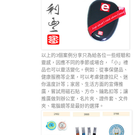
以上的3個案例分享只為給各位一些經驗和
靈感，因應不同的季節或場合，「小」禮
品也可以靈活變化。例如：從事保健品、
健康服務等企業，可以考慮
健康拉尺
、迷
你溫度計等；家居、生活方面的宣傳推
廣，嘗試用
磁石貼
、方巾、
鑰匙扣
等；讓
推廣做到辦公室，名片夾、證件套、文件
夾、電腦鏡等是最好的選擇。