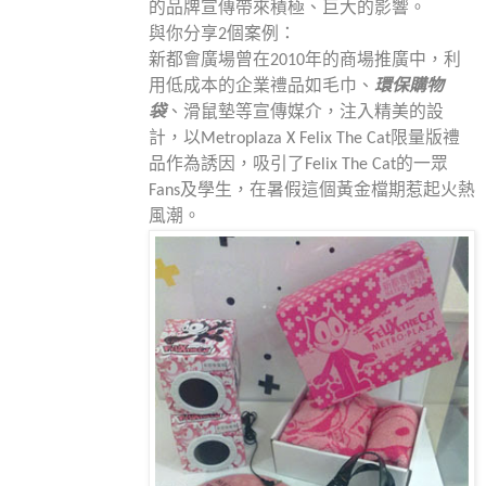
的品牌宣傳帶來積極、巨大的影響。
與你分享2個案例：
新都會廣場曾在
2010
年的商場推廣中，利
用低成本的企業禮品如毛巾、
環保購物
袋
、滑鼠墊等宣傳媒介，注入精美的設
計，以
Metroplaza X Felix The Cat
限量版禮
品作為誘因，吸引了
Felix The Cat
的一眾
Fans
及學生，在暑假這個黃金檔期惹起火熱
風潮。