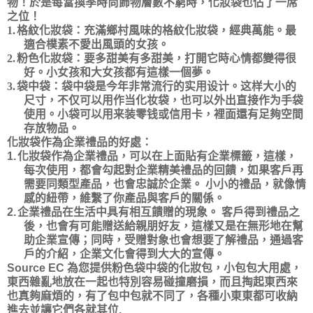
物！於是每當換季時尚飾物層數不窮時，化妝袋也佔了一席
之位！
1.
格紋化妝袋：充滿鄉村風味的格紋化妝袋，經典萬能。最
適合樸素不愛出風頭的女孩。
2.
粉色化妝袋：
要多甜美有多甜美，打開它時心情都變得很
好。小女孩和大女孩都有這樣一個夢。
3.
袋中袋：袋中袋是今年非常流行的实用设计。这样大小的
尺寸，不仅可以用作当化妆袋，也可以外出直接作为手袋
使用。
小袋可以用来装零钱或信用卡，裡面還有足夠空間
存放物品。
化妝袋作為企業禮品的好處：
1.
化妝袋作為企業禮品，可以在上面貼有企業標籤，這樣，
每次使用，都會勾起對企業精美禮品的回饋，如果客戶再
需要同類型產品，也會忠誠於企業。
小小的禮品，就像情
感的紐帶，維繫了你產品與客戶的關係。
2.
企業禮品在生活中具有相互饋贈的現象。
客戶得到禮品之
後，也會有可能贈送給親朋好友，這樣又是在無形地在幫
助企業宣傳；同時，受贈對象也會想要了解禮品，通過客
戶的介紹，企業文化會得到大大的宣傳。
Source EC
為您提供粉色袋中袋的化妝包，小包包大用處，
東西雜亂地放在一起也特別容易碰撞磨損，而且掏起東西來
也真夠麻煩的，有了包中包就不同了，各種小東東都可收納
進去並讓它們各就其位
.