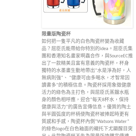
限量版
陶瓷杯
如何把一隻平凡的白色陶瓷杯變為收藏
品？屈臣氏能帶給你特別的idea。屈臣氏集
團和香港知名畫家啊蟲合作，與SourceEC推
出了一款精美且富有意義的陶瓷杯，杯身
獨特的水墨畫生動地帶出“水是淨為好，人
無病則強”、 “健康可由多喝水，才智常因
讀書多”的積極信息。陶瓷杯採用象徵健康
活力的綠色為主打色，與屈臣氏蒸餾水瓶
身的顏色相呼應，迎合“每天8杯水，保持
健康與活力”的廣告宣傳信息。優質的陶土
與半圓弧度的杯柄使陶瓷杯被捧起時更有
質感和手感，陶瓷杯內側“Watsons Water”
的綠色logo在白色釉面的襯托下尤顯醒目突