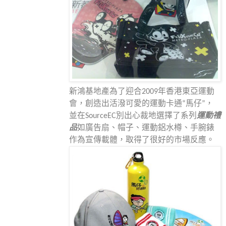
新鴻基地產為了迎合
2009
年香港東亞運動
會，創造出活潑可愛的運動卡通“馬仔”，
並在
SourceEC
別出心裁地選擇了系列
運動禮
品
如廣告扇、帽子、運動鋁水樽、手腕錶
作為宣傳載體，取得了很好的市場反應。