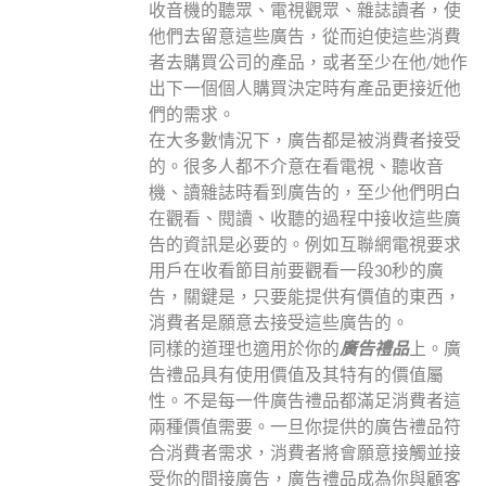
收音機的聽眾、電視觀眾、雜誌讀者，使
他們去留意這些廣告，從而迫使這些消費
者去購買公司的產品，或者至少在他
/
她作
出下一個個人購買決定時有產品更接近他
們的需求。
在大多數情況下，廣告都是被消費者接受
的。很多人都不介意在看電視、聽收音
機、讀雜誌時看到廣告的，至少他們明白
在觀看、閱讀、收聽的過程中接收這些廣
告的資訊是必要的。例如互聯網電視要求
用戶在收看節目前要觀看一段
30
秒的廣
告，關鍵是，只要能提供有價值的東西，
消費者是願意去接受這些廣告的。
同樣的道理也適用於你的
廣告禮品
上。廣
告禮品具有使用價值及其特有的價值屬
性。不是每一件廣告禮品都滿足消費者這
兩種價值需要。一旦你提供的廣告禮品符
合消費者需求，消費者將會願意接觸並接
受你的間接廣告，廣告禮品成為你與顧客