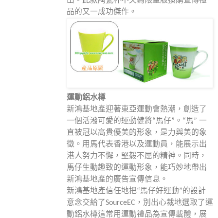
出。此款陶瓷杯不失為限量版換購宣傳禮
品的又一成功傑作。
運動鋁水樽
新鴻基地產迎著東亞運動會熱潮，創造了
一個活潑可愛的運動健將“馬仔”。“馬” 一
直被冠以高貴優美的形象，是力與美的象
徵。用馬代表香港以及運動員，能展示出
港人努力不懈，堅毅不屈的精神。同時，
馬仔生動趣致的運動形象，能巧妙地帶出
新鴻基地產的廣告宣傳信息。
新鴻基地產信任地把“馬仔好運動”的設計
意念交給了SourceEC，別出心裁地選取了運
動鋁水樽這常用運動禮品為宣傳載體，展