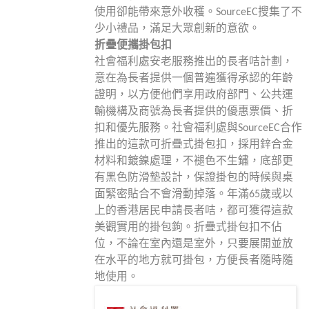
使用卻能帶來意外收穫。SourceEC搜集了不
少小禮品，滿足大眾創新的意欲。
折疊便攜掛包扣
社會福利處安老服務推出的長者咭計劃，
意在為長者提供一個普遍獲得承認的年齡
證明，以方便他們享用政府部門、公共運
輸機構及商號為長者提供的優惠票價、折
扣和優先服務。社會福利處與SourceEC合作
推出的這款可折疊式掛包扣，採用鋅合金
材料和鍍鎳處理，不褪色不生鏽，底部更
有黑色防滑墊設計，保證掛包的時候與桌
面緊密貼合不會滑動掉落。年滿65歲或以
上的香港居民申請長者咭，都可獲得這款
美觀實用的掛包鉤。折疊式掛包扣不佔
位，不論在室內還是室外，只要展開並放
在水平的地方就可掛包，方便長者隨時隨
地使用。