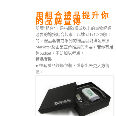
用組合禮品提升你
的品牌宣傳
所謂“組合”，是指將
2
樣或以上的事物經過
必要的嫁接結合起來，以達到
1+1
＞
2
的目
的。禮品套裝或系列的禮品就能滿足眾多
Marketer
及企業宣傳推廣的需要，若你有足
夠
budget
，不妨加以考慮。
禮品套裝
● 整套禮品經過包裝，送贈出去更大方得
體。