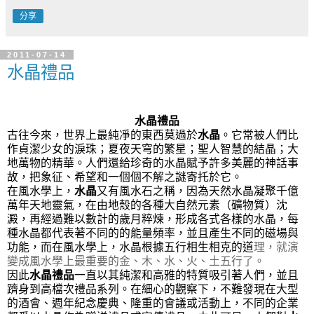
分享
2011-07-14
水晶禮品
水晶禮品
古往今來，世界上最純凈的東西莫過於
水晶
。它常被人們比
作貞潔少女的淚珠；夏夜天穹的繁星；聖人智慧的結晶；大
地萬物的精華。人們還給珍奇的水晶賦予許多美麗的神話事
故，把象征、希望和一個個不解之謎寄托於它。
在風水學上，
水晶
又有風水石之稱，因為天然水晶凝聚千億
萬年天地靈氣，在由地殼的各種大自然元素（礦物質）沈
澱，再經過難以數計的歲月粹煉，形成各式各樣的水晶，每
種水晶都代表著不同的的能量頻率，並且產生不同的磁場與
功能，而在風水學上，水晶根據五行相生相克的道
理，就演
變成風水學上最重要的金、木、水、火、土五行了。
因此
水晶禮品
一直以其純潔和高雅的特質吸引著人們，並且
躋身到高檔次禮品系列。在細心的觀察下，不難發現在大型
的酒會、週年紀念慶典、隆重的會議或活動上，不同的企業