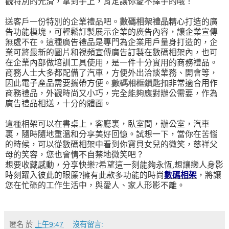
觀特別的光滑，拿到手上，肯定讓你愛不擇手的哦！
送客戶一份特別的企業禮品吧。
數碼相架禮品
精心打造的廣
告功能模塊，可輕鬆訂製展示企業的廣告內容，讓企業宣傳
無處不在。這種廣告禮品是專門為企業用戶量身打造的，企
業可將最新的圖片和視頻宣傳廣告訂製在數碼相架內，也可
在企業內部做培訓工具使用，是一件十分實用的商務禮品。
商務人士大多都配備了汽車，方便外出洽談業務、開會等，
因此電子產品需要攜帶方便。
數碼相框鎖匙扣
非常適合用作
商務禮品，外觀時尚又小巧，完全能夠應對辦公需要，作為
廣告禮品相送，十分的體面。
這種
相架可以在書桌上，客廳裏，臥室間，辦公室，汽車
裏，隨時隨地重溫和分享美好回憶。試想一下，當你在苦惱
的時候，可以從數碼相架中看到你寶貝女兒的微笑，慈祥父
母的笑容，您也會情不自禁地微笑吧？
想要收藏感動，分享快樂
?
希望這一刻能夠永恆
,
想讓戀人身影
時刻躍入彼此的眼簾
?
擁有此款多功能的時尚
數碼相架
，將讓
您在忙碌的工作生活中，與愛人、家人形影不離。
匿名
於
上午9:47
沒有留言: