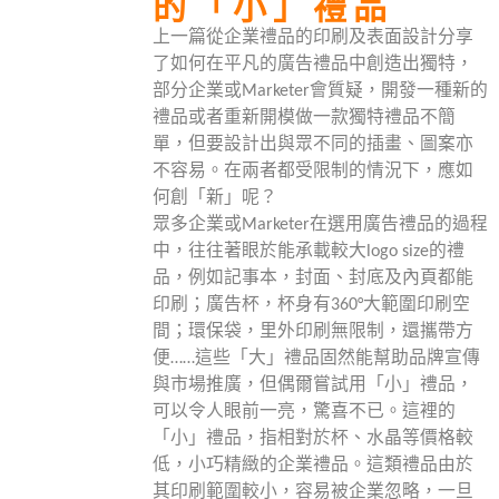
的「小」禮品
上一篇從企業禮品的印刷及表面設計分享
了如何在平凡的廣告禮品中創造出獨特，
部分企業或Marketer會質疑，開發一種新的
禮品或者重新開模做一款獨特禮品不簡
單，但要設計出與眾不同的插畫、圖案亦
不容易。在兩者都受限制的情況下，應如
何創「新」呢？
眾多企業或Marketer在選用廣告禮品的過程
中，往往著眼於能承載較大logo size的禮
品，例如記事本，封面、封底及內頁都能
印刷；廣告杯，杯身有360°大範圍印刷空
間；環保袋，里外印刷無限制，還攜帶方
便……這些「大」禮品固然能幫助品牌宣傳
與市場推廣，但偶爾嘗試用「小」禮品，
可以令人眼前一亮，驚喜不已。這裡的
「小」禮品，指相對於杯、水晶等價格較
低，小巧精緻的企業禮品。這類禮品由於
其印刷範圍較小，容易被企業忽略，一旦