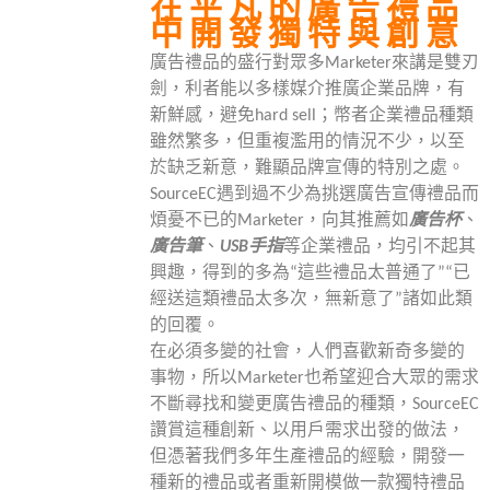
在平凡的廣告禮品
中開發獨特與創意
廣告禮品的盛行對眾多Marketer來講是雙刃
劍，利者能以多樣媒介推廣企業品牌，有
新鮮感，避免hard sell；幣者企業禮品種類
雖然繁多，但重複濫用的情況不少，以至
於缺乏新意，難顯品牌宣傳的特別之處。
SourceEC遇到過不少為挑選廣告宣傳禮品而
煩憂不已的Marketer，向其推薦如
廣告杯
、
廣告筆
、
USB手指
等企業禮品，均引不起其
興趣，得到的多為“這些禮品太普通了”“已
經送這類禮品太多次，無新意了”諸如此類
的回覆。
在必須多變的社會，人們喜歡新奇多變的
事物，所以Marketer也希望迎合大眾的需求
不斷尋找和變更廣告禮品的種類，SourceEC
讚賞這種創新、以用戶需求出發的做法，
但憑著我們多年生產禮品的經驗，開發一
種新的禮品或者重新開模做一款獨特禮品