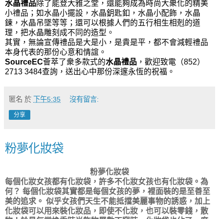
水晶禮品
除了能登大雅之堂，還能夠成為時尚大衆化的精美
小禮品；如水晶小擺設，水晶鈅匙釦，水晶小配飾，水晶
鍊，水晶吊墜等等；還可以根據人們的五行相生相剋的道
理，把水晶雕刻成不同的造型。
其實，無論宣傳禮品是大是小，是貴是平，都不會減輕禮品
本身代表的那份心意和情誼。
SourceEC
薈萃了衆多款式的
水晶禮品
，歡迎致電（
852
）
2713 3484
查詢，送出心中那份深邃永恆的祝福。
匿名
於
下午5:35
沒有留言:
分享
粉夢化妝袋
粉夢
化妝袋
每個化妝女孩都有化妝袋，許多不化妝女孩也有化妝袋。為
何？
每個化妝袋其實都是每個女孩的夢，裡面裝的是至善至
美的追求。
似乎女孩們天生不能抵擋美麗事物的誘惑，加上
化妝袋可以用來裝化妝品，即使不化妝，也可以裝零錢，散