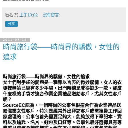
匿名
於
上午10:02
沒有留言:
分享
2011-07-13
時尚旅行袋——時尚界的驕傲，女性的
追求
時尚旅行袋
——時尚界的驕傲，女性的追求
女士們對手袋的愛戀是一種難以言表的微妙感情，女人的衣
櫥裡無論已經有多少手袋，出門時總是覺得缺少一款。那麼
什麼樣的手袋
才適合作業企業禮品送給客戶，尤其女性客戶
呢？
SourceEC
認為，一個時尚的公事包很適合作為企業禮品送
給職業女性客戶，特別是經常外出拜訪客戶或需攜帶工作回
家處理的。公事包
首先需要足夠大，能夠放得下筆記本、資
料以及鑰匙、名片、錢包及口紅等。公事包最好選擇具有專